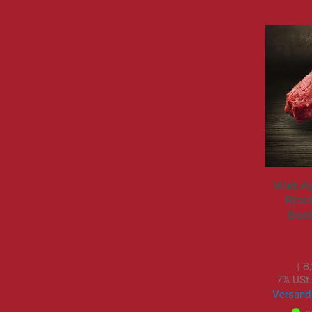
Wet Ag
Blac
Beef
8
7% USt.
Versand