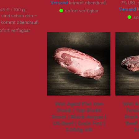
59,95 €
Versand
kommt obendrauf.
7% USt. 
Versand
k
,45 €
/ 100 g
sofort verfügbar
 sind schon drin –
so
kommt obendrauf.
ofort verfügbar
Wet Aged Flat Iron
Wet A
Steak | Top Blade
Tende
Roast | Black-Angus |
Black
US-Beef | Grain Fed |
Beef 
2.000g NB
2
109,95 €
1