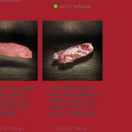
ausverkauft
sofort verfügbar
d Teres Major
Wet Aged | Skirt-
ite Tender |
Steak | Saumfleisch |
-Angus | US-
Black-Angus | US-
| Grain Fed |
Beef | Grain Fed | 1
1.300g
Stück | 1.500g | NB
84,95 €
92,95 €
53 €
/ 100 g
6,20 €
/ 100 g