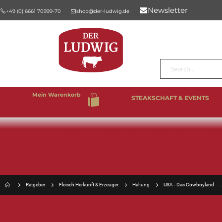
Newsletter
+49 (0) 6661 70999-70
shop@der-ludwig.de
Suche
Mein Warenkorb
STEAKSCHAFT & EVENTS
%SALE
BESTSELLER
RIND & KALB
SCHW
Ratgeber
Fleisch Herkunft & Erzeuger
Haltung
USA - Das Cowboyland
US
FLEISCH HERKUNFT &
ERZEUGER