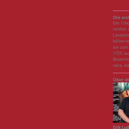
Die er
Die Cib
reisten 
Lanzenre
hölzerne
sie zum
1725 au
Bezeich
vaca, wa
Über d
Dirk Lud