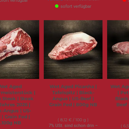
ofort verfügbar
sofort verfügbar
Wet Aged
Wet Aged Picanha |
Wet Age
meisterstück |
Tafelspitz | Black-
| Pet
p Steak | Steak
Angus | US-Beef |
Black
Jahres 2026 |
Grain Fed | 800g NB
Beef 
k-Angus | US-
64,95 €
 | Grain Fed |
8,12 €
/ 100 g
1.100g NB
7% USt. sind schon drin –
6,