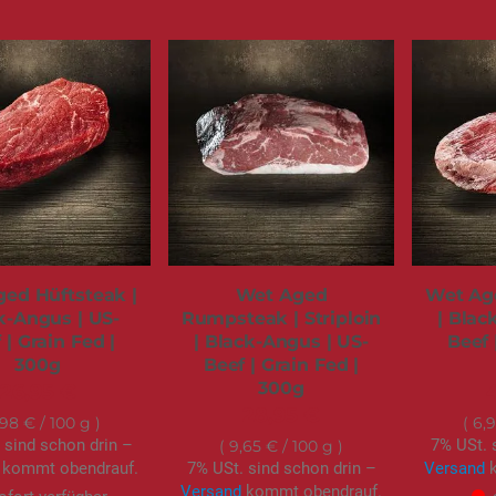
ed Hüftsteak |
Wet Aged
Wet Ag
k-Angus | US-
Rumpsteak | Striploin
| Blac
 | Grain Fed |
| Black-Angus | US-
Beef 
300g
Beef | Grain Fed |
300g
26,95 €
28,95 €
,98 €
/ 100 g
6,
 sind schon drin –
7% USt. 
9,65 €
/ 100 g
kommt obendrauf.
7% USt. sind schon drin –
Versand
k
Versand
kommt obendrauf.