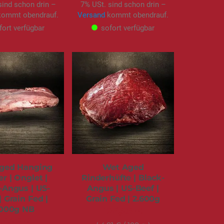
sind schon drin –
7% USt. sind schon drin –
ommt obendrauf.
Versand
kommt obendrauf.
fort verfügbar
sofort verfügbar
ged Hanging
Wet Aged
r | Onglet |
Rinderhüfte | Black-
-Angus | US-
Angus | US-Beef |
| Grain Fed |
Grain Fed | 2.600g
.000g NB
124,95 €
14,95 €