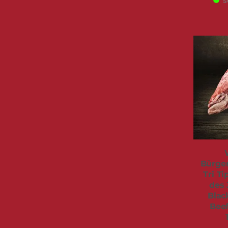
s
Bürger
Tri Ti
des 
Blac
Beef