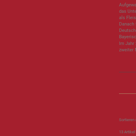
Aufgewac
das Unte
als Flei
Danach f
Deutsch
Bayeris
Im Jahr
zweiter
GEW
Sortieren
13
Artikel