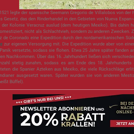
1521 legte der spanische Seemann Gregorio de Villalobos von der 
s Gesetz, das den Rinderhandel in den Gebieten von Nueva Espan~a
in der Kolonie Veracruz auslud (dem heutigen Mexiko). Bis dahin
mestiziert, nicht als Schlachtvieh, sondern zu anderen Zwecken. Z
z de Coronado eine Expedition durch den nordamerikanischen Süd
e
zur eigenen Versorgung mit. Die Expedition wurde aber von ein
 Panik versetzte, sodass sie flohen. Etwa 25 Jahre später fanden 
den Nachkommen. Über das 16. Jahrhundert ließen sich verschieden
nzahl stetig zunahm, sodass es am Ende des 18. Jahrhunderts
hteten die Spanier Azteken aus Mexiko, die viele Rückschläge erl
Indianer ausgesetzt waren. Später wurden sie von anderen Mesti
eißt Büffel).