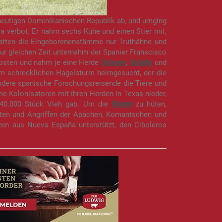
heutigen Dominikanischen Republik ab, und umging
 verbot. Er nahm sechs Kühe und einen Stier mit,
 hatten die Eingeborenenstämme nur Truthähne und
ur gleichen Zeit unternahm der Spanier Franscisco
osten und nahm je eine Herde
Ochsen
,
Schafe
und
em schrecklichen Hagelsturm heimgesucht, der die
andere spanische Forschungsreisende die Tiere und
e Kolonisatoren mit ihren Herden in Texas nieder,
 40.000 Stück Vieh gab. Um die
Rinder
zu hüten,
itten und Angriffen der Apachen, Komantschen und
zen aus Nueva España unterstützt, den Ciboleros