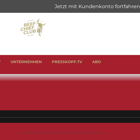
V
UNTERNEHMEN
PRESSKOPF.TV
ABO
& SCHINKEN
ANLÄSSE
GENUSSHELFER
ND