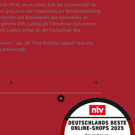
03.1974), wo er schon früh die Leidenschaft für
rn ging es in den Vogelsberg zur Berufsausbildung
ermeister und Betriebswirt des Handwerks an.
 gehörte Dirk Ludwig als Teilnehmer zum ersten
irk Ludwig selbst an der Fachschule des
mmen – als „All Time Butcher Legend“ und erst
 zuteilwurde.
PREIS
×
Anzeigen