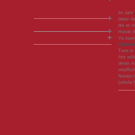
WURST- &
SCHINKENSPEZIALITÄTEN
Im Jahr 
dabei da
FLEISCH - MYTHOS UND FAKTEN
die er 
Hunde do
BACKSTAGE
Va´zque
Schwein
Tiere in
ihre wil
deren A
verpflic
Navajo-
(cibola h