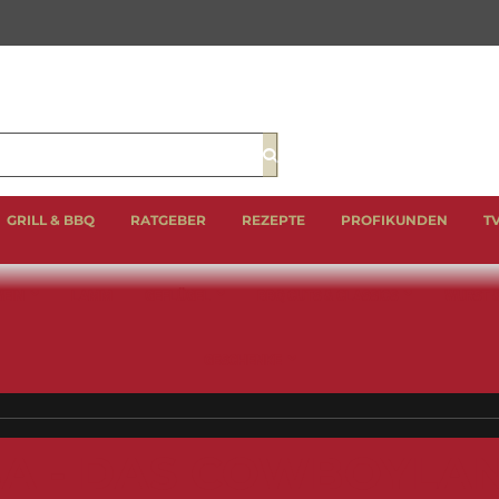
Suche
GRILL & BBQ
RATGEBER
REZEPTE
PROFIKUNDEN
T
EIN
LAMM
GEFLÜGEL
BBQ CUTS & CLASSICS
WURST 
GESCHENKE
A - DAS COWBOYLA