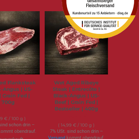
ed Flanksteak
Wet Aged Ribeye
k-Angus | US-
Steak | Entrecôte |
| Grain Fed |
Black-Angus | US-
700g
Beef | Grain Fed |
Bestseller | 400g
48,95 €
59,95 €
99 €
/ 100 g
sind schon drin –
14,99 €
/ 100 g
ommt obendrauf.
7% USt. sind schon drin –
Versand
kommt obendrauf.