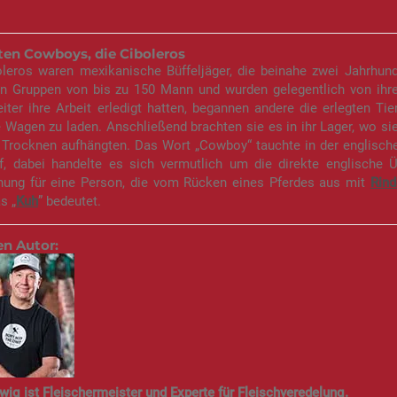
sten Cowboys, die Ciboleros
oleros waren mexikanische Büffeljäger, die beinahe zwei Jahrhun
in Gruppen von bis zu 150 Mann und wurden gelegentlich von ihren
iter ihre Arbeit erledigt hatten, begannen andere die erlegten Ti
 Wagen zu laden. Anschließend brachten sie es in ihr Lager, wo sie 
 Trocknen aufhängten. Das Wort „Cowboy“ tauchte in der englisch
f, dabei handelte es sich vermutlich um die direkte englische 
nung für eine Person, die vom Rücken eines Pferdes aus mit
Rind
s „
Kuh
” bedeutet.
en Autor:
wig ist Fleischermeister und Experte für Fleischveredelung.