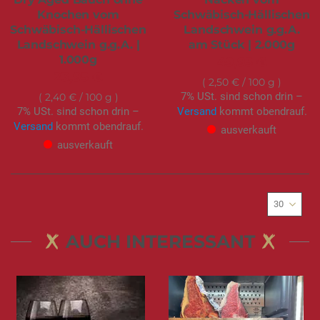
Knochen vom
Schwäbisch-Hällischen
Schwäbisch-Hällischen
Landschwein g.g.A.
Landschwein g.g.A. |
am Stück | 2.000g
1.000g
49,95 €
23,95 €
2,50 €
/ 100 g
7% USt. sind schon drin –
2,40 €
/ 100 g
7% USt. sind schon drin –
Versand
kommt obendrauf.
Versand
kommt obendrauf.
ausverkauft
ausverkauft
AUCH INTERESSANT