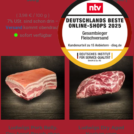
300g
11,95 €
13,95 €
3,98 €
/ 100 g
7% USt. sind schon drin –
4,65 €
/ 100 g
Versand
kommt obendrauf.
7% USt. sind schon drin –
Versand
kommt obendrauf.
sofort verfügbar
sofort verfügbar
Ludwigs Pork Belly.
Ludwigs Dry Aged
Dry Aged Bauch ohne
Nacken vom