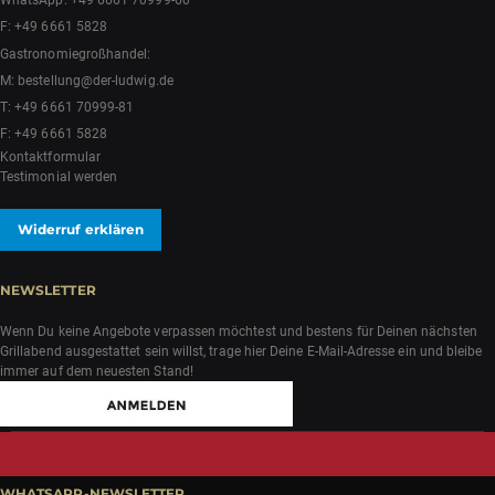
WhatsApp:
+49 6661 70999-60
F: +49 6661 5828
Gastronomiegroßhandel:
M:
bestellung@der-ludwig.de
T:
+49 6661 70999-81
F: +49 6661 5828
Kontaktformular
Testimonial werden
Widerruf erklären
NEWSLETTER
Wenn Du keine Angebote verpassen möchtest und bestens für Deinen nächsten
Grillabend ausgestattet sein willst, trage hier Deine E-Mail-Adresse ein und bleibe
immer auf dem neuesten Stand!
WHATSAPP-NEWSLETTER