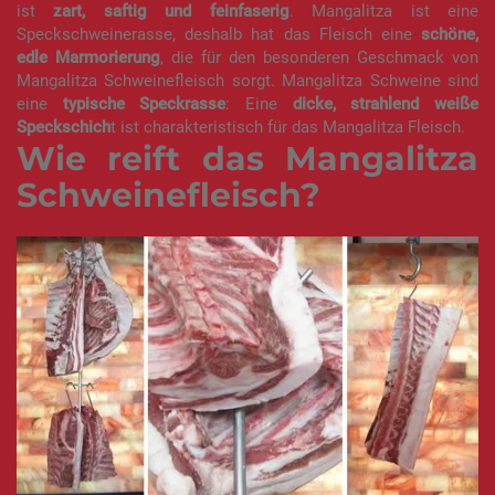
ist
zart, saftig und feinfaserig
. Mangalitza ist eine
Speckschweinerasse, deshalb hat das Fleisch eine
schöne,
edle Marmorierung
, die für den besonderen Geschmack von
Mangalitza Schweinefleisch sorgt. Mangalitza Schweine sind
eine
typische Speckrasse
: Eine
dicke, strahlend weiße
Speckschich
t ist charakteristisch für das Mangalitza Fleisch.
Wie reift das Mangalitza
Schweinefleisch?