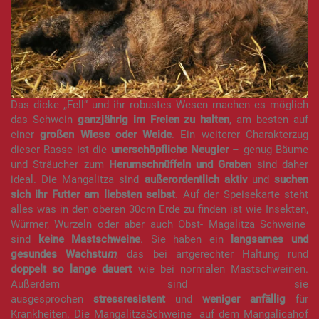
Das dicke „Fell“ und ihr robustes Wesen machen es möglich
das Schwein
ganzjährig im Freien zu halten
, am besten auf
einer
großen Wiese oder Weide
. Ein weiterer Charakterzug
dieser Rasse ist die
unerschöpfliche Neugier
– genug Bäume
und Sträucher zum
Herumschnüffeln und Grabe
n sind daher
ideal. Die Mangalitza sind
außerordentlich aktiv
und
suchen
sich ihr Futter am liebsten selbst
. Auf der Speisekarte steht
alles was in den oberen 30cm Erde zu finden ist wie Insekten,
Würmer, Wurzeln oder aber auch Obst- Magalitza Schweine
sind
keine Mastschweine
. Sie haben ein
langsames und
gesundes Wachstu
m
, das bei artgerechter Haltung rund
doppelt so lange dauert
wie bei normalen Mastschweinen.
Außerdem sind sie
ausgesprochen
stressresistent
und
weniger anfällig
für
Krankheiten. Die MangalitzaSchweine auf dem Mangalicahof