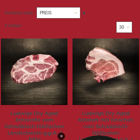
In
Sortieren nach
absteigender
Reihenfolge
4
Artikel
Ludwigs Dry Aged
Ludwigs Dry Aged
Entrecôte vom
Kotelett mit Knochen
Schwäbisch-Hällischen
vom Schwäbisch-
Landschwein g.g.A. |
Hällischen
×
300g
Landschwein g.g.A. |