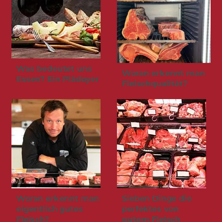
Was bedeutet uns
Woran erkennt man
Essen? Ein Plädoyer
Fleischqualität?
Woran erkennt man
Sieben Dinge die
eigentlich gutes
perfektes von
Fleisch?
gutem Fleisch