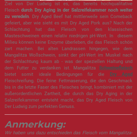
Ziel von Der Ludwig ist es, das bereits hochqualitative
Fleisch
durch Dry Aging in der Salzreifekammer noch weiter
zu veredeln
. Dry Aged Beef hat mittlerweile sein Comeback
gefeiert, aber wie sieht es mit Dry Aged Pork aus? Nach der
Schlachtung hat das Fleisch von den klassischen
Masteschweinen einen relativ niedrigen pH-Wert. In diesem
Milieu können keine Enzyme überleben, die das Fleisch schön
zart machen. Bei alten Landrassen hingegen, wie dem
Mangalitza Wollschwein, sinkt der pH-Wert im Muskel nach
der Schlachtung kaum ab - was der speziellen Haltung und
dem Futter zu verdanken ist. Mangalitza
Schweinefleisch
bietet somit ideale Bedingungen für die
Dry Aged
Fleischreifung. Die feine Fettmaserung, die den Geschmack
bis in die letzte Faser des Fleisches bringt, kombiniert mit der
außerordentlichen Zartheit, die durch das Dry Aging in der
Salzreifekammer entsteht macht, das Dry Aged Fleisch von
Der Ludwig zum perfekten Genuss.
Anmerkung:
Wir haben uns dazu entschieden das Fleisch vom Mangalitza-