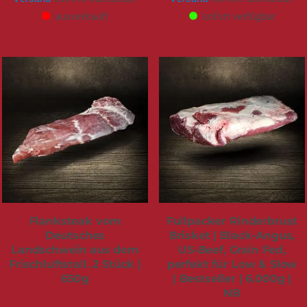
ausverkauft
sofort verfügbar
Flanksteak vom
Fullpacker Rinderbrust
Deutsches
Brisket | Black-Angus,
Landschwein aus dem
US-Beef, Grain Fed,
Frischluftstall. 2 Stück |
perfekt für Low & Slow
650g
| Bestseller | 6.000g |
NB
14,95 €