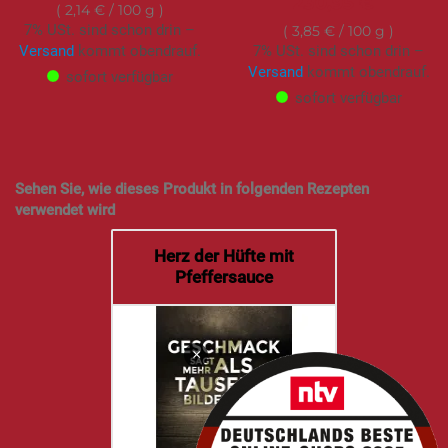
230,95 €
2,14 €
/ 100 g
7% USt. sind schon drin –
3,85 €
/ 100 g
Versand
kommt obendrauf.
7% USt. sind schon drin –
Versand
kommt obendrauf.
sofort verfügbar
sofort verfügbar
Sehen Sie, wie dieses Produkt in folgenden Rezepten
verwendet wird
Herz der Hüfte mit
Pfeffersauce
×