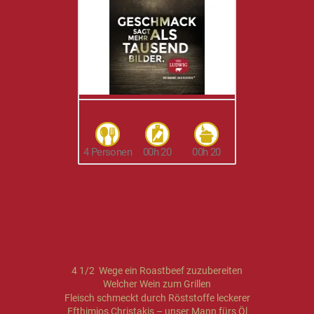
4 Personen
00h 20
00h 20
4 1/2 Wege ein Roastbeef zuzubereiten
Welcher Wein zum Grillen
Fleisch schmeckt durch Röststoffe leckerer
Efthimios Christakis – unser Mann fürs Öl