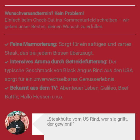
Wunschversandtermin? Kein Problem!
Einfach beim Check-Out ins Kommentarfeld schreiben – wir
geben unser Bestes, deinen Wunsch zu erfüllen.
Feine Marmorierung:
Sorgt für ein saftiges und zartes
Steak, das bei jedem Bissen überzeugt.
Intensives Aroma durch Getreidefütterung:
Der
typische Geschmack von Black Angus Rind aus den USA
sorgt für ein unverwechselbares Genusserlebnis.
Bekannt aus dem TV:
Abenteuer Leben, Galileo, Beef
Battle, Hallo Hessen u.v.a.
„Steakhüfte vom US Rind, wer sie grillt,
der gewinnt!“