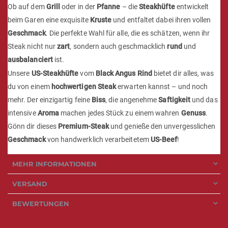
Ob auf dem
Grill
oder in der
Pfanne
– die
Steakhüfte
entwickelt
beim Garen eine exquisite
Kruste
und entfaltet dabei ihren vollen
Geschmack
. Die perfekte Wahl für alle, die es schätzen, wenn ihr
Steak nicht nur
zart
, sondern auch geschmacklich
rund
und
ausbalanciert
ist.
Unsere
US-Steakhüfte
vom
Black Angus Rind
bietet dir alles, was
du von einem
hochwertigen Steak
erwarten kannst – und noch
mehr. Der einzigartig feine
Biss
, die angenehme
Saftigkeit
und das
intensive
Aroma
machen jedes Stück zu einem wahren
Genuss
.
Gönn dir dieses
Premium-Steak
und genieße den unvergesslichen
Geschmack
von handwerklich verarbeitetem
US-Beef
!
MEHR INFORMATIONEN
VERSAND
BEWERTUNGEN