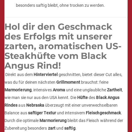
besonders saftig bleibt, ohne trocken zu werden.
Hol dir den Geschmack
des Erfolgs mit unserer
zarten, aromatischen US-
Steakhüfte vom Black
Angus Rind!
Direkt aus dem
Hinterviertel
geschnitten, bietet dieser Cut alles,
was du für deinen nächsten
Grillmoment
brauchst: feine
Marmorierung
, intensives
Aroma
und eine unglaubliche
Zartheit
,
wie man sie nur aus den USA kennt. Die
Hüfte
des
Black Angus
Rindes
aus
Nebraska
überzeugt mit einer unverwechselbaren
Balance aus
saftiger Textur
und intensivem
Fleischgeschmack
.
Durch die optimale
Marmorierung
bleibt das Fleisch während der
Zubereitung besonders
zart
und
saftig
.