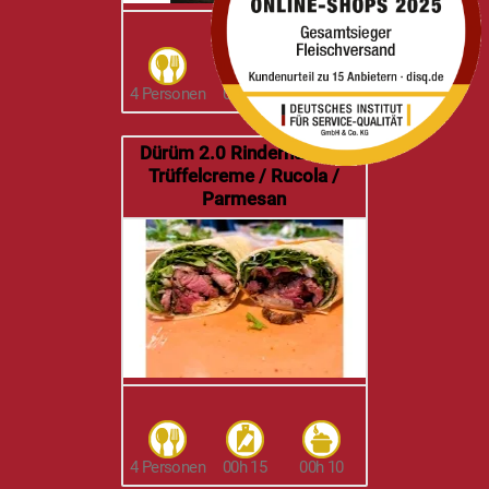
4 Personen
04h 15
00h 19
Dürüm 2.0 Rinderhuft mit
Trüffelcreme / Rucola /
Parmesan
4 Personen
00h 15
00h 10