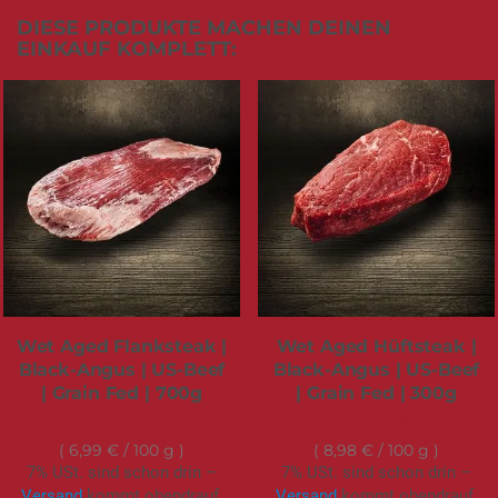
DIESE PRODUKTE MACHEN DEINEN
EINKAUF KOMPLETT:
Wet Aged Flanksteak |
Wet Aged Hüftsteak |
Black-Angus | US-Beef
Black-Angus | US-Beef
| Grain Fed | 700g
| Grain Fed | 300g
48,95 €
26,95 €
6,99 €
/ 100 g
8,98 €
/ 100 g
7% USt. sind schon drin –
7% USt. sind schon drin –
Versand
kommt obendrauf.
Versand
kommt obendrauf.