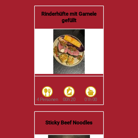
Rinderhüfte mit Garnele
gefüllt
4 Personen
00h 20
01h 00
Sticky Beef Noodles