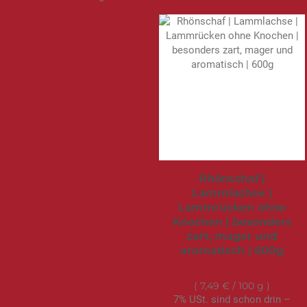
Rhönschaf |
Lammlachse |
Lammrücken ohne
Knochen | besonders
zart, mager und
aromatisch | 600g
44,95 €
7,49 €
/ 100 g
7% USt. sind schon drin –