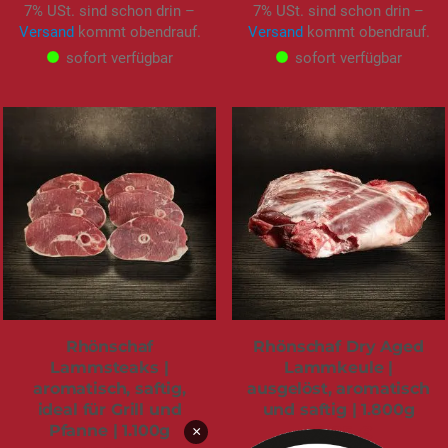
7% USt. sind schon drin –
7% USt. sind schon drin –
Versand
kommt obendrauf.
Versand
kommt obendrauf.
sofort verfügbar
sofort verfügbar
Rhönschaf
Rhönschaf Dry Aged
Lammsteaks |
Lammkeule |
aromatisch, saftig,
ausgelöst, aromatisch
ideal für Grill und
und saftig | 1.800g
Pfanne | 1.100g
99,95 €
×