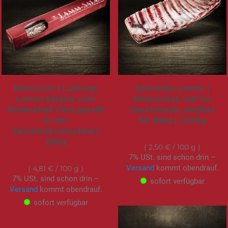
Rohwurst | Ludwigs
Spareribs Lamm |
Lamm-Salami vom
Rhönschaf, voll im
Rhönschaf. Fein gereift
Geschmack, perfekt
in der
für BBQ | 1.000g
Geschenkschachtel |
24,95 €
290g
2,50 €
/ 100 g
13,95 €
7% USt. sind schon drin –
Versand
kommt obendrauf.
4,81 €
/ 100 g
7% USt. sind schon drin –
sofort verfügbar
Versand
kommt obendrauf.
sofort verfügbar