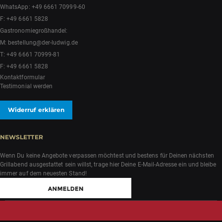
WhatsApp:
+49 6661 70999-60
F: +49 6661 5828
Gastronomiegroßhandel:
M:
bestellung@der-ludwig.de
T:
+49 6661 70999-81
F: +49 6661 5828
Kontaktformular
Testimonial werden
Widerruf erklären
NEWSLETTER
Wenn Du keine Angebote verpassen möchtest und bestens für Deinen nächsten
Grillabend ausgestattet sein willst, trage hier Deine E-Mail-Adresse ein und bleibe
immer auf dem neuesten Stand!