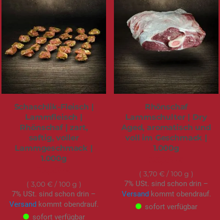
Schaschlik-Fleisch |
Rhönschaf
Lammfleisch |
Lammschulter | Dry
Rhönschaf | zart,
Aged, aromatisch und
saftig, voller
voll im Geschmack |
Lammgeschmack |
1.000g
1.000g
36,95 €
29,95 €
3,70 €
/ 100 g
7% USt. sind schon drin –
3,00 €
/ 100 g
7% USt. sind schon drin –
Versand
kommt obendrauf.
Versand
kommt obendrauf.
sofort verfügbar
sofort verfügbar