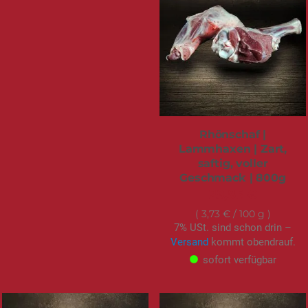
Rhönschaf |
Lammhaxen | Zart,
saftig, voller
Geschmack | 800g
29,85 €
3,73 €
/ 100 g
7% USt. sind schon drin –
Versand
kommt obendrauf.
sofort verfügbar