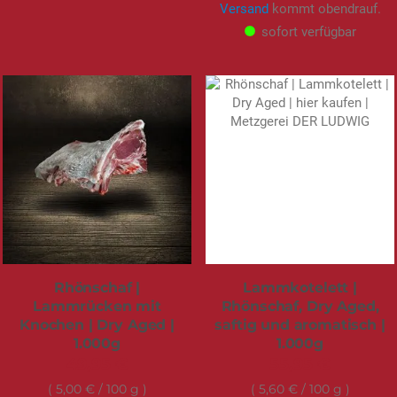
Versand
kommt obendrauf.
sofort verfügbar
Rhönschaf |
Lammkotelett |
Lammrücken mit
Rhönschaf, Dry Aged,
Knochen | Dry Aged |
saftig und aromatisch |
1.000g
1.000g
49,95 €
55,95 €
5,00 €
/ 100 g
5,60 €
/ 100 g