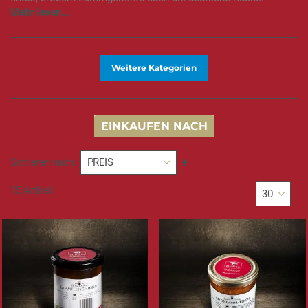
Weitere Kategorien
EINKAUFEN NACH
In
Sortieren nach
absteigender
Reihenfolge
15
Artikel