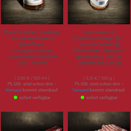
Fleischbrühe | Ludwigs
Konserven |
Lammkraftbrühe
Rhönlammtiegel (Art
(Bouillon).
Lamm-Gulasch)|
Hausgemachter
Rhönschaf | herzhaft
Lammfleischfond im
geschmort, voll im
Glas | 400ml
Geschmack | 350g
7,99 €
10,95 €
2,00 €
/ 100 ml
3,13 €
/ 100 g
7% USt. sind schon drin –
7% USt. sind schon drin –
Versand
kommt obendrauf.
Versand
kommt obendrauf.
sofort verfügbar
sofort verfügbar