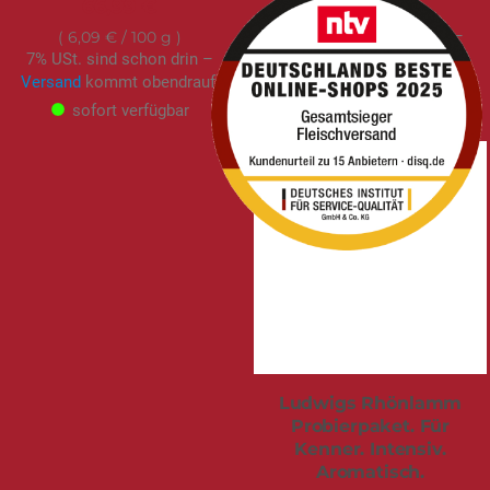
66,99 €
5,55 €
/ 100 g
7% USt. sind schon drin –
6,09 €
/ 100 g
7% USt. sind schon drin –
Versand
kommt obendrauf.
Versand
kommt obendrauf.
sofort verfügbar
sofort verfügbar
Ludwigs Rhönlamm
Probierpaket. Für
Kenner. Intensiv.
Aromatisch.