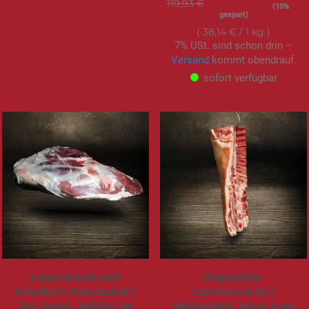
119,93 €
Sonderangebot
107,94 €
(10%
gespart)
38,14 €
/ 1 kg
7% USt. sind schon drin –
Versand
kommt obendrauf.
sofort verfügbar
Lammkeule mit
Doppelter
Knochen Rhönschaf |
Lammrücken |
Dry Aged, kräftig im
Rhönschaf, ideal zum