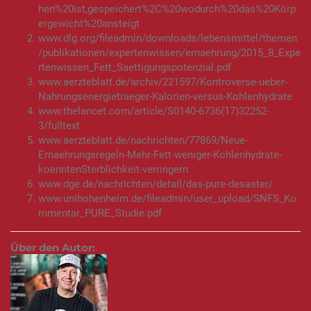
hen%20ist,gespeichert%2C%20wodurch%20das%20Körp
ergewicht%20ansteigt
www.dlg.org/fileadmin/downloads/lebensmittel/themen
/publikationen/expertenwissen/ernaehrung/2015_8_Expe
rtenwissen_Fett_Saettigungspotenzial.pdf
www.aerzteblatt.de/archiv/221597/Kontroverse-ueber-
Nahrungsenergietraeger-Kalorien-versus-Kohlenhydrate
www.thelancet.com/article/S0140-6736(17)32252-
3/fulltext
www.aerzteblatt.de/nachrichten/77869/Neue-
Ernaehrungsregeln-Mehr-Fett-weniger-Kohlenhydrate-
koenntenSterblichkeit-verringern
www.dge.de/nachrichten/detail/das-pure-desaster/
www.unihohenheim.de/fileadmin/user_upload/SNFS_Ko
mmentar_PURE_Studie.pdf
Über den Autor: