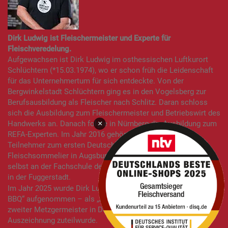
Dirk Ludwig ist Fleischermeister und Experte für
Fleischveredelung.
Aufgewachsen ist Dirk Ludwig im osthessischen Luftkurort
Schlüchtern (*15.03.1974), wo er schon früh die Leidenschaft
für das Unternehmertum für sich entdeckte. Von der
Bergwinkelstadt Schlüchtern ging es in den Vogelsberg zur
Berufsausbildung als Fleischer nach Schlitz. Daran schloss
sich die Ausbildung zum Fleischermeister und Betriebswirt des
×
Handwerks an. Danach folgte in Nürnberg die Ausbildung zum
REFA-Experten. Im Jahr 2016 gehörte Dirk Ludwig als
Teilnehmer zum ersten Deutschen Lehrgang zum
Fleischsommelier in Augsburg. Inzwischen lehrt Dirk Ludwig
selbst an der Fachschule des Bayerischen Metzgerhandwerks
in der Fuggerstadt.
Im Jahr 2025 wurde Dirk Ludwig in die „Hall of Fame German
BBQ“ aufgenommen – als „All Time Butcher Legend“ und erst
zweiter Metzgermeister in Deutschland, dem diese besondere
Auszeichnung zuteilwurde.