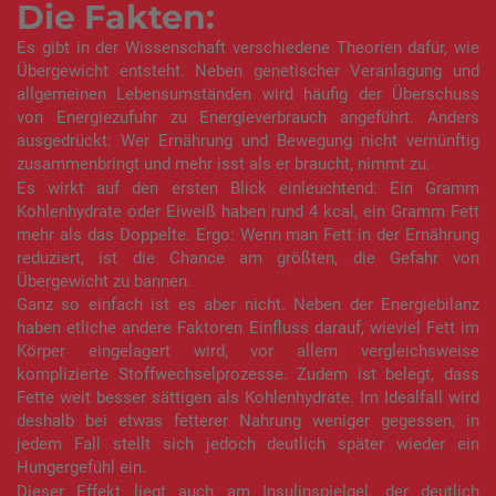
Die Fakten:
Es gibt in der Wissenschaft verschiedene Theorien dafür, wie
Übergewicht entsteht. Neben genetischer Veranlagung und
allgemeinen Lebensumständen wird häufig der Überschuss
von Energiezufuhr zu Energieverbrauch angeführt. Anders
ausgedrückt: Wer Ernährung und Bewegung nicht vernünftig
zusammenbringt und mehr isst als er braucht, nimmt zu.
Es wirkt auf den ersten Blick einleuchtend: Ein Gramm
Kohlenhydrate oder Eiweiß haben rund 4 kcal, ein Gramm Fett
mehr als das Doppelte. Ergo: Wenn man Fett in der Ernährung
reduziert, ist die Chance am größten, die Gefahr von
Übergewicht zu bannen.
Ganz so einfach ist es aber nicht. Neben der Energiebilanz
haben etliche andere Faktoren Einfluss darauf, wieviel Fett im
Körper eingelagert wird, vor allem vergleichsweise
komplizierte Stoffwechselprozesse. Zudem ist belegt, dass
Fette weit besser sättigen als Kohlenhydrate. Im Idealfall wird
deshalb bei etwas fetterer Nahrung weniger gegessen, in
jedem Fall stellt sich jedoch deutlich später wieder ein
Hungergefühl ein.
Dieser Effekt liegt auch am Insulinspielgel, der deutlich