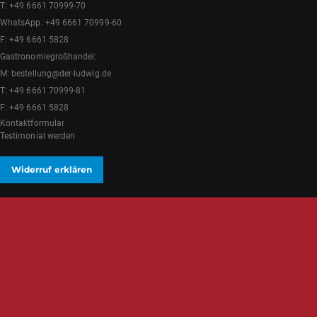
T:
+49 6661 70999-70
WhatsApp:
+49 6661 70999-60
F: +49 6661 5828
Gastronomiegroßhandel:
M:
bestellung@der-ludwig.de
T:
+49 6661 70999-81
F: +49 6661 5828
Kontaktformular
Testimonial werden
Widerruf erklären
NEWSLETTER
Wenn Du keine Angebote verpassen möchtest und bestens für Deinen nächsten
Grillabend ausgestattet sein willst, trage hier Deine E-Mail-Adresse ein und bleibe
immer auf dem neuesten Stand!