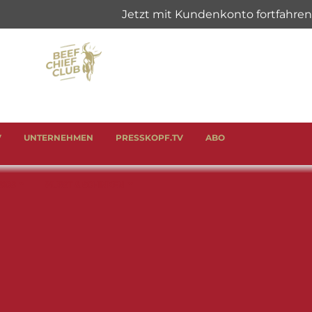
V
UNTERNEHMEN
PRESSKOPF.TV
ABO
SICS
WURST & SCHINKEN