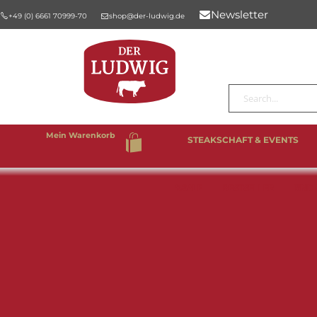
Newsletter
+49 (0) 6661 70999-70
shop@der-ludwig.de
Suche
Mein Warenkorb
STEAKSCHAFT & EVENTS
%SALE
BESTSELLER
RIND 