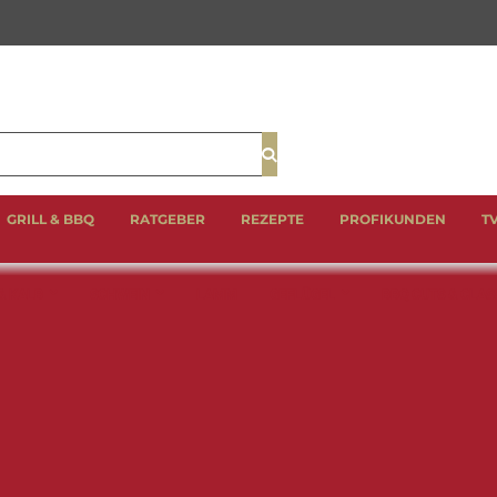
Suche
GRILL & BBQ
RATGEBER
REZEPTE
PROFIKUNDEN
T
& KALB
SCHWEIN
LAMM
GEFLÜGEL
BBQ CUTS & CLAS