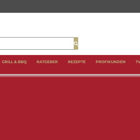
Suche
GRILL & BBQ
RATGEBER
REZEPTE
PROFIKUNDEN
T
LER
RIND & KALB
SCHWEIN
LAMM
GEFLÜGEL
BBQ