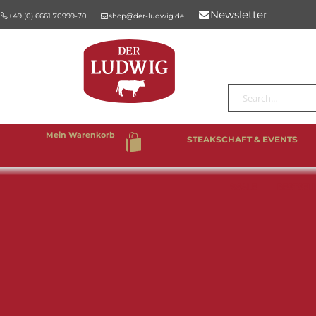
Newsletter
+49 (0) 6661 70999-70
shop@der-ludwig.de
Suche
Mein Warenkorb
STEAKSCHAFT & EVENTS
%SALE
BESTSEL