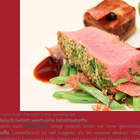
er Lammrücken -Fotocredit: © Rhön Marketing GbR
isch liefert wertvolle Inhaltsstoffe
eisch vom
Rhönschaf
bringt jedoch nicht nur eine geschmac
toffe
. Lammfleisch ist viel magerer, als die meisten denken: 100
mmfleisch kann noch mehr bieten und versorgt den Körper mit Eiwe