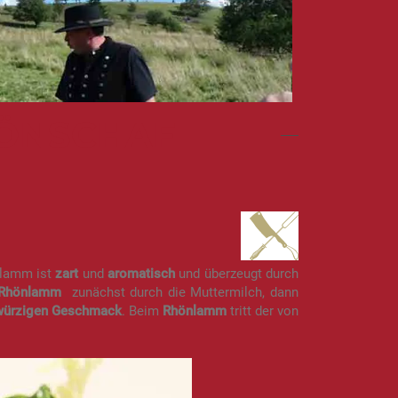
HÖNSCHAF
nlamm ist
zart
und
aromatisch
und überzeugt durch
Rhönlamm
zunächst durch die Muttermilch, dann
-würzigen Geschmack
. Beim
Rhönlamm
tritt der von