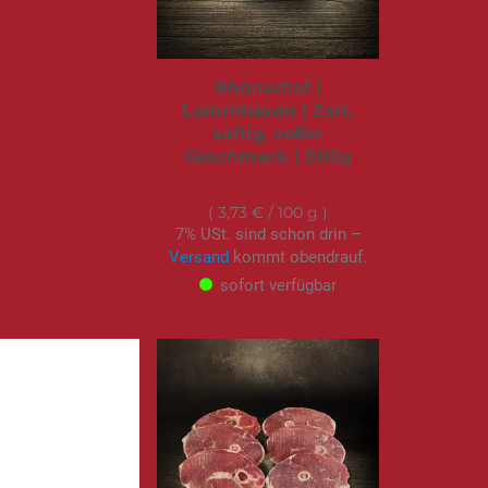
Rhönschaf |
Lammhaxen | Zart,
saftig, voller
Geschmack | 800g
29,85 €
3,73 €
/ 100 g
7% USt. sind schon drin –
Versand
kommt obendrauf.
sofort verfügbar