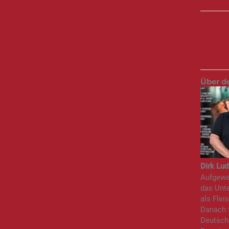
Über d
Dirk Lud
Aufgewac
das Unte
als Flei
Danach f
Deutsch