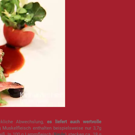
kliche Abwechslung,
es liefert auch wertvolle
g Muskelfleisch enthalten beispielsweise nur 3,7g
iß. In 100 g Lammfleisch (
Keule
) stecken ca. 18 g