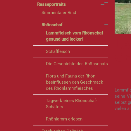
Rasseportraits
Simmentaler Rind
Rhönschaf
Lammfleisch vom Rhönschaf
gesund und lecker!
L
Schaffleisch
GE
Die Geschichte des Rhönschafs
Flora und Fauna der Rhön
beeinflussen den Geschmack
des Rhönlammfleisches
Lammfle
seine V
Tagwerk eines Rhönschaf-
selbst g
Schäfers
vielen 
Rhönlamm erleben