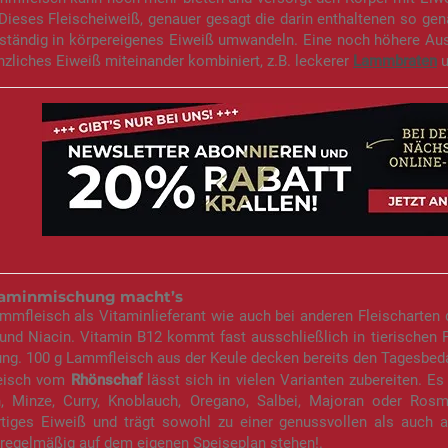
Dieses Fleischeiweiß, genauer gesagt die darin enthaltenen so ge
lständig in körpereigenes Eiweiß umwandeln. Eine noch höhere Aus
nzliches Eiweiß miteinander kombiniert, z.B. leckerer
Lammbraten
u
taminmischung macht’s
mfleisch als Vitaminlieferant wie auch bei anderen Fleischarten 
und Niacin. Vitamin B12 kommt fast ausschließlich in tierischen P
ung. 100 g Lammfleisch aus der Keule decken bereits den Tagesbed
eisch vom
Rhönschaf
lässt sich in vielen Varianten zubereiten. E
, Minze, Curry, Knoblauch, Oregano, Salbei, Majoran oder Rosma
tiges Eiweiß und trägt sowohl zu einer genussvollen als auch 
 regelmäßig auf dem eigenen Speiseplan stehen!.