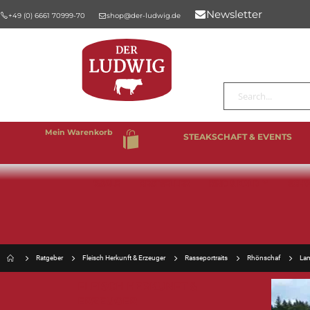
Newsletter
+49 (0) 6661 70999-70
shop@der-ludwig.de
Suche
Mein Warenkorb
STEAKSCHAFT & EVENTS
%SALE
BESTSELLER
RIND & KALB
SCHW
Ratgeber
Fleisch Herkunft & Erzeuger
Rasseportraits
Rhönschaf
Lam
FLEISCH HERKUNFT &
ERZEUGER