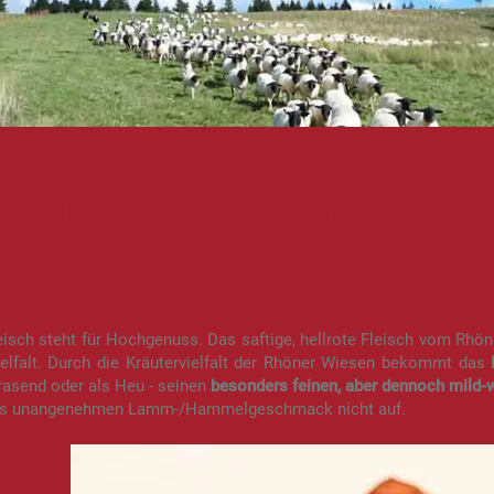
AMMFLEISCH VOM R
SUND UND LECKER!
isch steht für Hochgenuss. Das saftige, hellrote Fleisch vom Rhö
ielfalt. Durch die Kräutervielfalt der Rhöner Wiesen bekommt das
rasend oder als Heu - seinen
besonders feinen, aber dennoch mild
als unangenehmen Lamm-/Hammelgeschmack nicht auf.