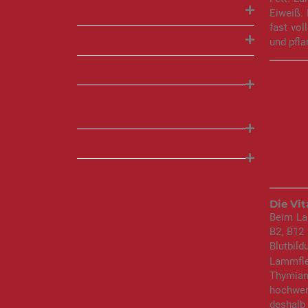
FLEISCHQUALITÄT
Eiweiß. 
fast vol
FLEISCHREIFUNG
und pfla
FLEISCH ZUBEREITEN & LAGERN
WURST- &
SCHINKENSPEZIALITÄTEN
FLEISCH - MYTHOS UND FAKTEN
Die Vi
Beim Lam
B2, B12 
Blutbild
Lammfl
Thymian
hochwer
deshalb