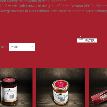
chen Metzgerhandwerks in der Fuggerstadt.
 2025 wurde Dirk Ludwig in die „Hall of Fame German BBQ“ aufgeno
 Metzgermeister in Deutschland, dem diese besondere Auszeichnung
FILTER
In
 nach
absteigender
Reihenfolge