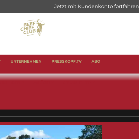
V
UNTERNEHMEN
PRESSKOPF.TV
ABO
& SCHINKEN
ANLÄSSE
GENUSSHELFER