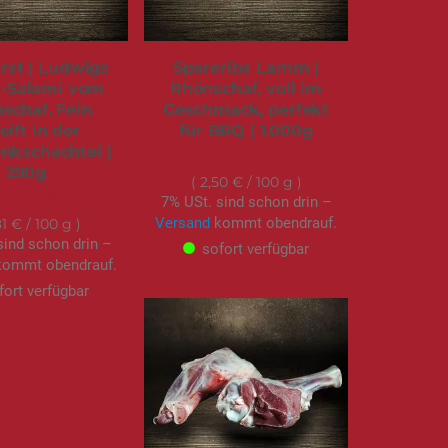
st | Ludwigs
Spareribs Lamm |
Salami vom
Rhönschaf, voll im
schaf. Fein
Geschmack, perfekt
eift in der
für BBQ | 1.000g
nkschachtel |
24,95 €
290g
2,50 €
/ 100 g
13,95 €
7% USt. sind schon drin –
Versand
kommt obendrauf.
81 €
/ 100 g
sind schon drin –
sofort verfügbar
ommt obendrauf.
fort verfügbar