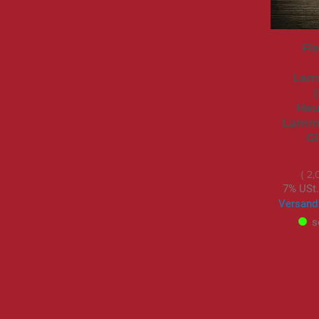
Fl
Lam
(
Hau
Lammf
Gl
2,
7% USt.
Versand
s