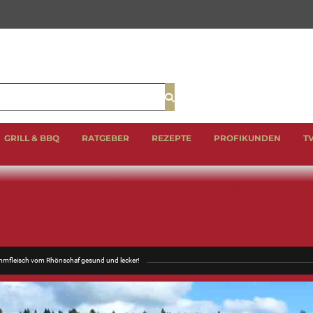
Suche
GRILL & BBQ
RATGEBER
REZEPTE
PROFIKUNDEN
T
EIN
LAMM
GEFLÜGEL
BBQ CUTS & CLASSICS
WURST 
GESCHENKE
mfleisch vom Rhönschaf gesund und lecker!