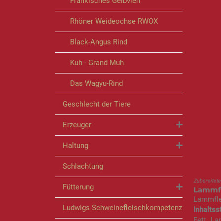
Fränkisches Gelbvieh
Rhöner Weideochse RWOX
Black-Angus Rind
Kuh - Grand Muh
Das Wagyu-Rind
Geschlecht der Tiere
Erzeuger
Haltung
Schlachtung
Zubereitet
Fütterung
Lammfle
Lammfl
Ludwigs Schweinefleischkompetenz
Inhaltss
Fett. La