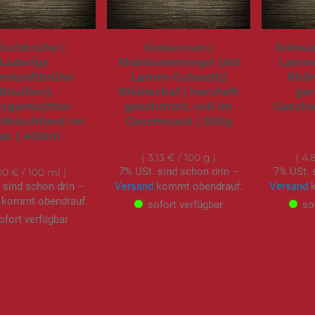
eischbrühe |
Konserven |
Rohwur
Ludwigs
Rhönlammtiegel (Art
Lamm-
mkraftbrühe
Lamm-Gulasch)|
Rhön
Bouillon).
Rhönschaf | herzhaft
ger
sgemachter
geschmort, voll im
Gesche
leischfond im
Geschmack | 350g
as | 400ml
10,95 €
7,99 €
3,13 €
/ 100 g
4,
7% USt. sind schon drin –
7% USt. 
00 €
/ 100 ml
 sind schon drin –
Versand
kommt obendrauf.
Versand
k
kommt obendrauf.
sofort verfügbar
so
ofort verfügbar