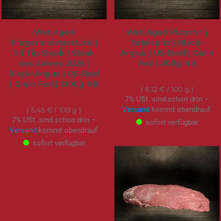
Wet Aged
Wet Aged Picanha |
Bürgermeisterstück |
Tafelspitz | Black-
Tri Tip Steak | Steak
Angus | US-Beef | Grain
des Jahres 2026 |
Fed | 800g NB
Black-Angus | US-Beef
64,95 €
| Grain Fed | 1.100g NB
8,12 €
/ 100 g
59,95 €
7% USt. sind schon drin –
Versand
kommt obendrauf.
5,45 €
/ 100 g
7% USt. sind schon drin –
sofort verfügbar
Versand
kommt obendrauf.
sofort verfügbar