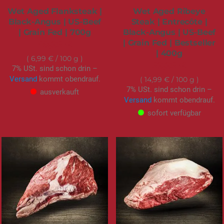
Wet Aged Flanksteak |
Wet Aged Ribeye
Black-Angus | US-Beef
Steak | Entrecôte |
| Grain Fed | 700g
Black-Angus | US-Beef
| Grain Fed | Bestseller
48,95 €
| 400g
6,99 €
/ 100 g
59,95 €
7% USt. sind schon drin –
Versand
kommt obendrauf.
14,99 €
/ 100 g
7% USt. sind schon drin –
ausverkauft
Versand
kommt obendrauf.
sofort verfügbar