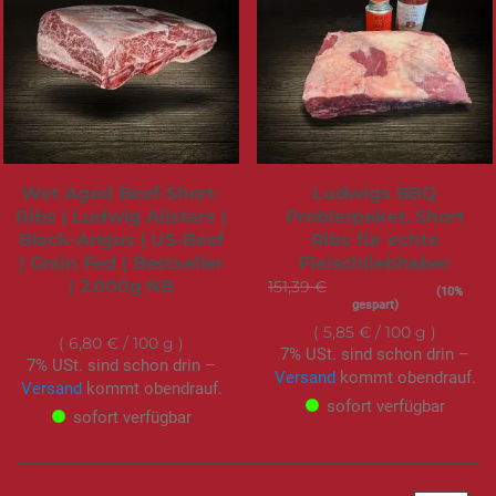
Wet Aged Beef-Short-
Ludwigs BBQ
Ribs | Ludwig Allstars |
Probierpaket. Short
Black-Angus | US-Beef
Ribs für echte
| Grain Fed | Bestseller
Fleischliebhaber
| 2.000g NB
151,39 €
Sonderangebot
136,25 €
(10%
gespart)
135,95 €
5,85 €
/ 100 g
6,80 €
/ 100 g
7% USt. sind schon drin –
7% USt. sind schon drin –
Versand
kommt obendrauf.
Versand
kommt obendrauf.
sofort verfügbar
sofort verfügbar