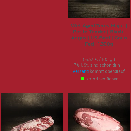
Wet Aged Teres Major |
Petite Tender | Black-
Angus | US-Beef | Grain
Fed | 1.300g
84,95 €
6,53 €
/ 100 g
7% USt. sind schon drin –
Versand
kommt obendrauf.
sofort verfügbar