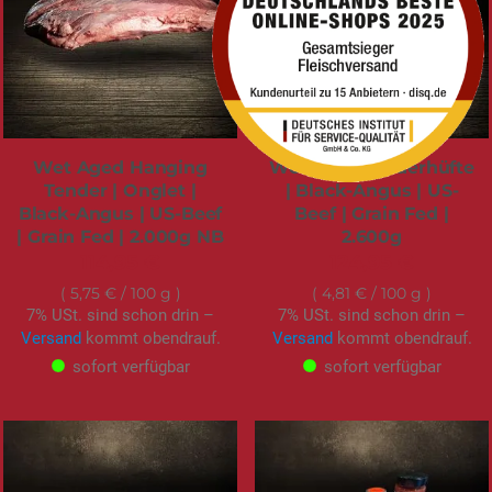
Wet Aged Hanging
Wet Aged Rinderhüfte
Tender | Onglet |
| Black-Angus | US-
Black-Angus | US-Beef
Beef | Grain Fed |
| Grain Fed | 2.000g NB
2.600g
114,95 €
124,95 €
5,75 €
/ 100 g
4,81 €
/ 100 g
7% USt. sind schon drin –
7% USt. sind schon drin –
Versand
kommt obendrauf.
Versand
kommt obendrauf.
sofort verfügbar
sofort verfügbar