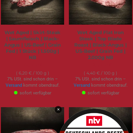
Wet Aged | Skirt-Steak
Wet Aged Flat Iron
| Saumfleisch | Black-
Steak | Top Blade
Angus | US-Beef | Grain
Roast | Black-Angus |
Fed | 1 Stück | 1.500g |
US-Beef | Grain Fed |
NB
2.000g NB
92,95 €
109,95 €
6,20 €
/ 100 g
4,40 €
/ 100 g
7% USt. sind schon drin –
7% USt. sind schon drin –
Versand
kommt obendrauf.
Versand
kommt obendrauf.
sofort verfügbar
sofort verfügbar
×