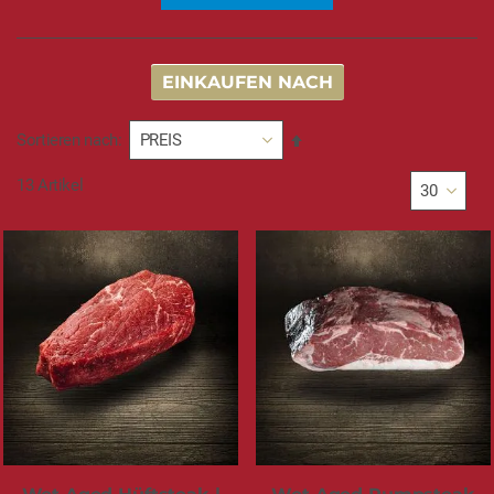
EINKAUFEN NACH
In
Sortieren nach
absteigender
Reihenfolge
13
Artikel