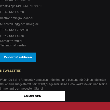
T:
+49 6661 70999-70
WhatsApp:
+49 6661 70999-60
F: +49 6661 5828
Gastronomiegroßhandel:
M:
bestellung@der-ludwig.de
T:
+49 6661 70999-81
F: +49 6661 5828
Kontaktformular
Testimonial werden
Widerruf erklären
NEWSLETTER
Wenn Du keine Angebote verpassen möchtest und bestens für Deinen nächsten
Grillabend ausgestattet sein willst, trage hier Deine E-Mail-Adresse ein und bleibe
immer auf dem neuesten Stand!