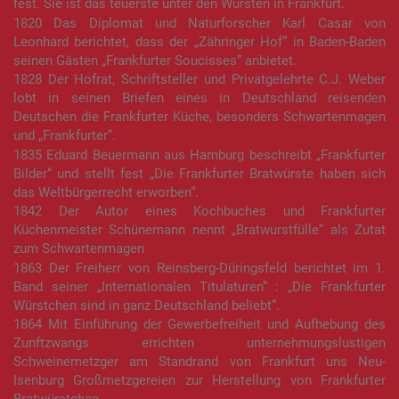
fest. Sie ist das teuerste unter den Würsten in Frankfurt.
1820 Das Diplomat und Naturforscher Karl Casar von
Leonhard berichtet, dass der „Zähringer Hof“ in Baden-Baden
seinen Gästen „Frankfurter Soucisses“ anbietet.
1828 Der Hofrat, Schriftsteller und Privatgelehrte C.J. Weber
lobt in seinen Briefen eines in Deutschland reisenden
Deutschen die Frankfurter Küche, besonders Schwartenmagen
und „Frankfurter“.
1835 Eduard Beuermann aus Hamburg beschreibt „Frankfurter
Bilder“ und stellt fest „Die Frankfurter Bratwürste haben sich
das Weltbürgerrecht erworben“.
1842 Der Autor eines Kochbuches und Frankfurter
Küchenmeister Schünemann nennt „Bratwurstfülle“ als Zutat
zum Schwartenmagen
1863 Der Freiherr von Reinsberg-Düringsfeld berichtet im 1.
Band seiner „Internationalen Titulaturen“ : „Die Frankfurter
Würstchen sind in ganz Deutschland beliebt“.
1864 Mit Einführung der Gewerbefreiheit und Aufhebung des
Zunftzwangs errichten unternehmungslustigen
Schweinemetzger am Standrand von Frankfurt uns Neu-
Isenburg Großmetzgereien zur Herstellung von Frankfurter