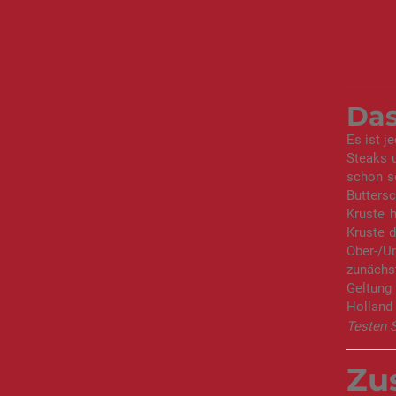
Das
Es ist j
Steaks 
schon se
Buttersc
Kruste 
Kruste d
Ober-/U
zunächst
Geltung
Holland 
Testen S
Zu