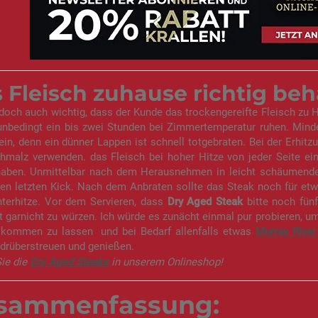
 Fleisch zuhause richtig be
edoch auch wichtig, dass der Kunde das trockengereifte Fleisch zu H
unbedingt ein bis zwei Stunden bei Zimmertemperatur ruhen. Minde
in, denn ein dünner Lappen ist schnell totgebraten. Bei der Erhitz
hmalz verwenden. das Fleisch bei hoher Hitze von jeder Seite ein
haben. Unmittelbar nach dem Herausnehmen in leicht schäumende 
en letzten Kick. Nach dem Anbraten sollte das Steak noch für etwa
nterhitze. Vor dem Servieren, dass
Dry Aged Steak
bitte noch fünf
 garnicht zu würzen. Ich würde es zunächt einmal pur probieren, 
 kommen zu lassen  und bei Bedarf allenfalls etwas
Murray River
drüberstreuen und genießen.
ie die
Dry Aged Steaks
in unserem Onlineshop!
sammenfassung: