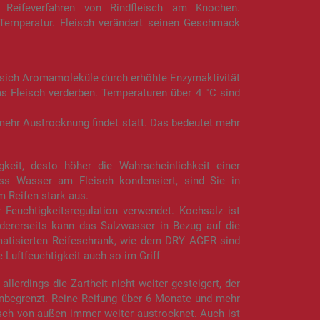
 Reifeverfahren von Rindfleisch am Knochen.
 Temperatur. Fleisch verändert seinen Geschmack
n sich Aromamoleküle durch erhöhte Enzymaktivität
as Fleisch verderben. Temperaturen über 4 °C sind
, mehr Austrocknung findet statt. Das bedeutet mehr
gkeit, desto höher die Wahrscheinlichkeit einer
ass Wasser am Fleisch kondensiert, sind Sie in
im Reifen stark aus.
Feuchtigkeitsregulation verwendet. Kochsalz ist
ererseits kann das Salzwasser in Bezug auf die
atisierten Reifeschrank, wie dem DRY AGER sind
 Luftfeuchtigkeit auch so im Griff
lerdings die Zartheit nicht weiter gesteigert, der
unbegrenzt. Reine Reifung über 6 Monate und mehr
eisch von außen immer weiter austrocknet. Auch ist