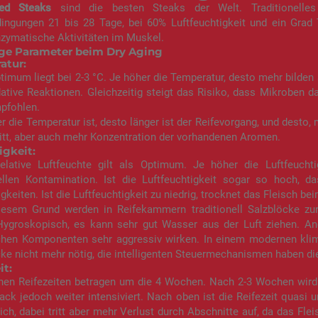
ed Steaks
sind die besten Steaks der Welt. Traditionelles
dingungen 21 bis 28 Tage, bei 60% Luftfeuchtigkeit und ein Grad
zymatische Aktivitäten im Muskel.
ge Parameter beim Dry Aging
atur:
timum liegt bei 2-3 °C. Je höher die Temperatur, desto mehr bilde
ative Reaktionen. Gleichzeitig steigt das Risiko, dass Mikroben d
pfohlen.
fer die Temperatur ist, desto länger ist der Reifevorgang, und desto
itt, aber auch mehr Konzentration der vorhandenen Aromen.
igkeit:
elative Luftfeuchte gilt als Optimum. Je höher die Luftfeuchti
ellen Kontamination. Ist die Luftfeuchtigkeit sogar so hoch, d
gkeiten. Ist die Luftfeuchtigkeit zu niedrig, trocknet das Fleisch be
iesem Grund werden in Reifekammern traditionell Salzblöcke zur 
ygroskopisch, es kann sehr gut Wasser aus der Luft ziehen. And
chen Komponenten sehr aggressiv wirken. In einem modernen klim
ke nicht mehr nötig, die intelligenten Steuermechanismen haben die
it:
hen Reifezeiten betragen um die 4 Wochen. Nach 2-3 Wochen wird al
k jedoch weiter intensiviert. Nach oben ist die Reifezeit quasi 
ich, dabei tritt aber mehr Verlust durch Abschnitte auf, da das Fl