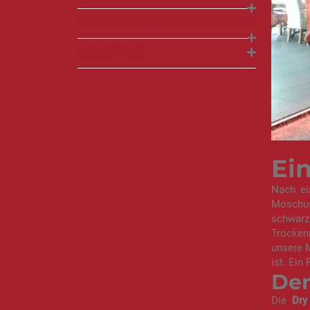
FLEISCH - MYTHOS UND FAKTEN
BACKSTAGE
Ein
Nach ei
Moschus
schwar
Trocken
unsere M
ist. Ein
Der
Die
Dry