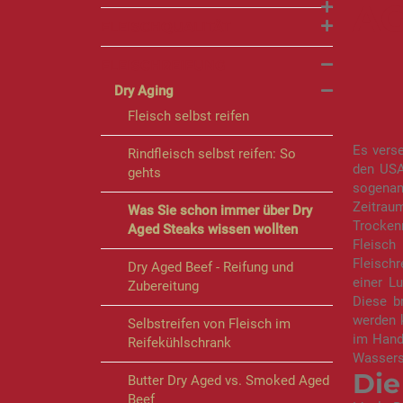
AG
FLEISCHQUALITÄT
FLEISCHREIFUNG
Dry Aging
Fleisch selbst reifen
Es verse
Rindfleisch selbst reifen: So
den USA
gehts
sogena
Zeitrau
Was Sie schon immer über Dry
Trocken
Aged Steaks wissen wollten
Fleisch
Fleischr
Dry Aged Beef - Reifung und
einer Lu
Zubereitung
Diese b
werden k
Selbstreifen von Fleisch im
im Hande
Reifekühlschrank
Wassers
Die
Butter Dry Aged vs. Smoked Aged
Beef