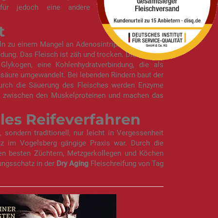
afür jedoch eine andere Marmorierung und
t
eln zu einem Mangel an Adenosintriphosphat(ATP).
ung. Das Fleisch ist zäh und trocken. Die Zartheit
ykogen, eine Kohlenhydratverbindung, die als
chsäure umgewandelt. Bei lebenden Rindern baut der
. Durch die Säuerung des Fleisches werden Enzyme
gen zwischen den Muskelproteinen und machen das
lles Reifeverfahren
ondern traditionell, nur leicht in Vergessenheit
tz im Vogelsberg gängige Praxis war. Durch die
en besten Züchtern, Metzgerkollegen und Köchen
ungsschatz in der
Dry Aging
Fleischreifung von Tag