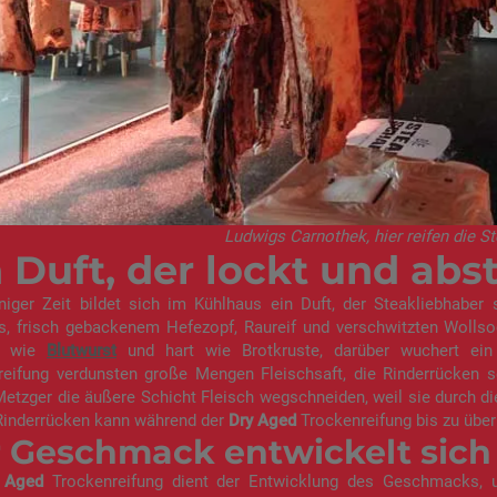
Ludwigs Carnothek, hier reifen die 
 Duft, der lockt und abs
niger Zeit bildet sich im Kühlhaus ein Duft, der Steakliebhaber
, frisch gebackenem Hefezopf, Raureif und verschwitzten Wollsoc
z wie
Blutwurst
und hart wie Brotkruste, darüber wuchert ei
reifung verdunsten große Mengen Fleischsaft, die Rinderrücke
etzger die äußere Schicht Fleisch wegschneiden, weil sie durch d
 Rinderrücken kann während der
Dry Aged
Trockenreifung bis zu über
 Geschmack entwickelt sich
 Aged
Trockenreifung dient der Entwicklung des Geschmacks, un