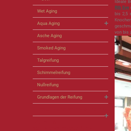
Ideale B
Rib Eye
Wet Aging
bis 2,5
Knochen
Aqua Aging
geschma
von bis 
Asche Aging
Smoked Aging
Talgreifung
Schimmelreifung
Nullreifung
Grundlagen der Reifung
FLEISCH ZUBEREITEN & LAGERN
WURST- &
SCHINKENSPEZIALITÄTEN