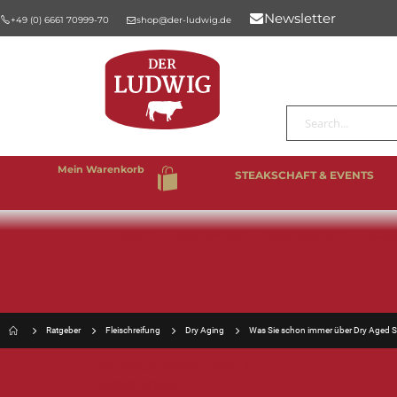
Newsletter
+49 (0) 6661 70999-70
shop@der-ludwig.de
Suche
Mein Warenkorb
STEAKSCHAFT & EVENTS
%SALE
BESTSELLER
RIND & KALB
SCHW
Ratgeber
Fleischreifung
Dry Aging
Was Sie schon immer über Dry Aged S
WA
FLEISCH HERKUNFT &
ERZEUGER