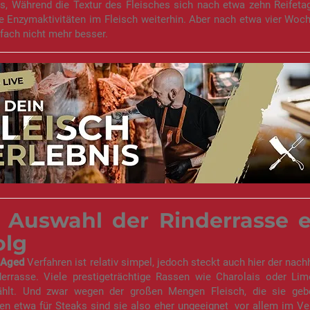
es, Während die Textur des Fleisches sich nach etwa zehn Reifet
e Enzymaktivitäten im Fleisch weiterhin. Aber nach etwa vier Woc
fach nicht mehr besser.
 Auswahl der Rinderrasse 
olg
 Aged
Verfahren ist relativ simpel, jedoch steckt auch hier der nach
derrasse. Viele prestigeträchtige Rassen wie Charolais oder Li
hlt. Und zwar wegen der großen Mengen Fleisch, die sie geb
en etwa für Steaks sind sie also eher ungeeignet  vor allem im Ver