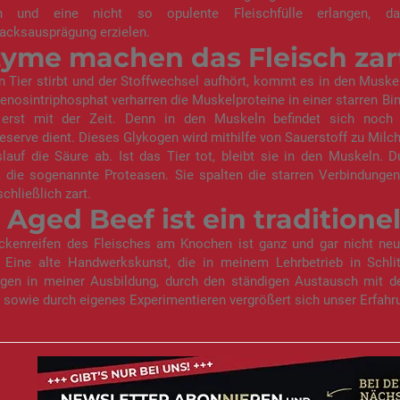
n und eine nicht so opulente Fleischfülle erlangen, d
cksausprägung erzielen.
yme machen das Fleisch zar
n Tier stirbt und der Stoffwechsel aufhört, kommt es in den Musk
nosintriphosphat verharren die Muskelproteine in einer starren Bind
rst mit der Zeit. Denn in den Muskeln befindet sich noch Gl
eserve dient. Dieses Glykogen wird mithilfe von Sauerstoff zu Mil
islauf die Säure ab. Ist das Tier tot, bleibt sie in den Muskeln
rt, die sogenannte Proteasen. Sie spalten die starren Verbindun
schließlich zart.
 Aged Beef ist ein traditione
kenreifen des Fleisches am Knochen ist ganz und gar nicht neu, s
. Eine alte Handwerkskunst, die in meinem Lehrbetrieb in Schli
ngen in meiner Ausbildung, durch den ständigen Austausch mit d
 sowie durch eigenes Experimentieren vergrößert sich unser Erfahr