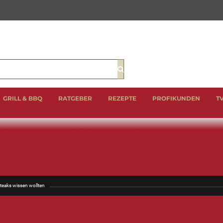
Suche
GRILL & BBQ
RATGEBER
REZEPTE
PROFIKUNDEN
T
EIN
LAMM
GEFLÜGEL
BBQ CUTS & CLASSICS
WURST 
GESCHENKE
teaks wissen wollten
S SIE SCHON IMMER