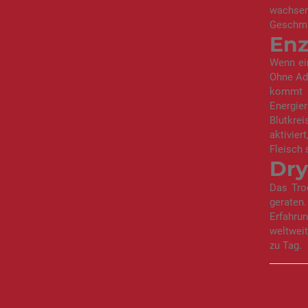
wachse
Geschma
Enz
Wenn ei
Ohne Ade
kommt e
Energier
Blutkre
aktivie
Fleisch 
Dry
Das Troc
geraten
Erfahru
weltweit
zu Tag.