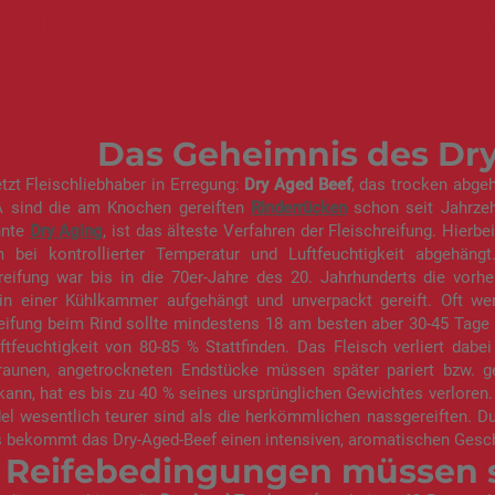
ED STEAKS WISSEN
Das Geheimnis des Dr
tzt Fleischliebhaber in Erregung:
Dry Aged Beef
, das trocken abgeh
 sind die am Knochen gereiften
Rinderrücken
schon seit Jahrzeh
nnte
Dry Aging
, ist das älteste Verfahren der Fleischreifung. Hier
m bei kontrollierter Temperatur und Luftfeuchtigkeit abgehän
reifung war bis in die 70er-Jahre des 20. Jahrhunderts die vorhe
 in einer Kühlkammer aufgehängt und unverpackt gereift. Oft we
eifung beim Rind sollte mindestens 18 am besten aber 30-45 Tage 
ftfeuchtigkeit von 80-85 % Stattfinden. Das Fleisch verliert dab
raunen, angetrockneten Endstücke müssen später pariert bzw. ge
ann, hat es bis zu 40 % seines ursprünglichen Gewichtes verloren.
l wesentlich teurer sind als die herkömmlichen nassgereiften. Du
 bekommt das Dry-Aged-Beef einen intensiven, aromatischen Ges
 Reifebedingungen müssen