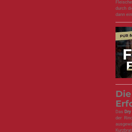
Fleisch
durch di
dann ein
Die
Erf
Das
Dry
der Rin
ausgewä
Kurzbrat