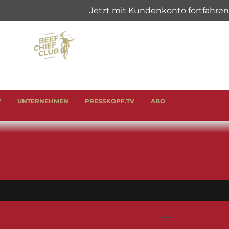
V
UNTERNEHMEN
PRESSKOPF.TV
ABO
& SCHINKEN
ANLÄSSE
GENUSSHELFER
 ÜBER DRY