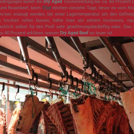
edingungen bietet die
Dry Aged
Trockenreifung bei ca. 60 Prozent L
und Roastbeef, beim
Filet
reichen vierzehn Tage, bevor es vom Kno
 m/sec erzeugt werden, bei einer Lagertemperatur um den Gefrier
 trocken reifen lassen, hätte man ein extrem trockenes, n
cklich selbst für den Profi sehr gewöhnungsbedürftig wäre. Das 
zu 40 Prozent erklären, warum
Dry Aged Beef
so teuer ist.