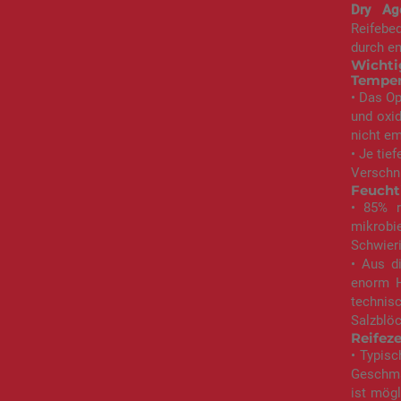
Dry Ag
Reifebe
durch en
Wichti
Temper
• Das Op
und oxid
nicht em
• Je tie
Verschn
Feucht
• 85% r
mikrobi
Schwieri
• Aus d
enorm H
technis
Salzblöc
Reifeze
• Typisc
Geschmac
ist mögl