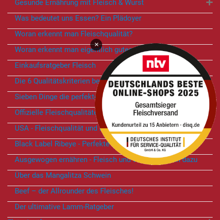
Gesunde Ernährung mit Fleisch & Wurst
Was bedeutet uns Essen? Ein Plädoyer
Woran erkennt man Fleischqualität?
×
Woran erkennt man eigentlich gutes Fleisch?
Einkaufsratgeber Fleisch
Die 6 Qualitätskriterien bei Rindfleisch
Sieben Dinge die perfektes von gutem Fleisch unterscheiden
Offizielle Fleischqualitäten - Vergleich USA vs. Deutschland
USA - Fleischqualität und Nationalstolz
Black Label Ribeye - Perfekte Marmorierung
Ausgewogen ernähren - Fleisch und Wurst gehören dazu
Über das Mangalitza Schwein
Beef – der Allrounder des Fleisches!
Der ultimative Lamm-Ratgeber