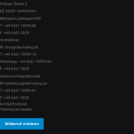
Fuldaer Straße 2
DE 36381 Schlüchtern
Metzgerei Ladengeschäft:
T:
+49 6661 70999-80
F: +49 6661 5828
Onlineshop:
M:
shop@der-ludwig.de
T:
+49 6661 70999-70
WhatsApp:
+49 6661 70999-60
F: +49 6661 5828
Gastronomiegroßhandel:
M:
bestellung@der-ludwig.de
T:
+49 6661 70999-81
F: +49 6661 5828
Kontaktformular
Testimonial werden
Widerruf erklären