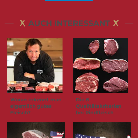
AUCH INTERESSANT
Woran erkennt man
Die 6
eigentlich gutes
Qualitätskriterien
Fleisch?
bei Rindfleisch