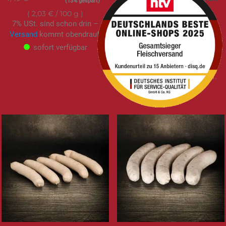
(13% gespart)
im Geschmack|
2,03 €
/ 100 g
Bestseller | 5 Stück |
7% USt. sind schon drin –
365g
Versand
kommt obendrauf.
10,90 €
sofort verfügbar
2,99 €
/ 100 g
7% USt. sind schon drin –
Versand
kommt obendrauf.
sofort verfügbar