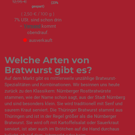
12,95 €
S
9,99 €
(23%
o
gespart)
n
d
2,50 €
/ 100 g
e
r
7% USt. sind schon drin
a
–
Versand
kommt
n
g
obendrauf.
e
b
ausverkauft
o
t
Welche Arten von
Bratwurst gibt es?
Auf dem Markt gibt es mittlerweile unzählige Bratwurst-
Spezialitäten und Kombinationen. Wir besinnen uns heute
zurück zu den Klassikern: Nürnberger Rostbratwürste
stammen, wie der Name schon sagt, aus der Stadt Nürnberg
und sind besonders klein. Sie wird traditionell mit Senf und
saurem Kraut serviert. Die Thüringer Bratwurst stammt aus
Thüringen und ist in der Regel größer als die Nürnberger
Bratwurst. Sie wird oft mit Kartoffelsalat oder Sauerkraut
serviert, ist aber auch im Brötchen auf die Hand durchaus