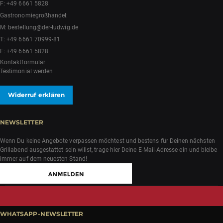
F: +49 6661 5828
Gastronomiegroßhandel:
M:
bestellung@der-ludwig.de
T:
+49 6661 70999-81
F: +49 6661 5828
Kontaktformular
Testimonial werden
Widerruf erklären
NEWSLETTER
Wenn Du keine Angebote verpassen möchtest und bestens für Deinen nächsten
Grillabend ausgestattet sein willst, trage hier Deine E-Mail-Adresse ein und bleibe
immer auf dem neuesten Stand!
WHATSAPP-NEWSLETTER