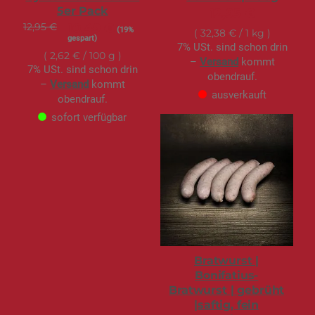
5er Pack
12,95 €
12,95 €
S
10,49 €
(19%
32,38 €
/ 1 kg
o
gespart)
n
7% USt. sind schon drin
d
2,62 €
/ 100 g
e
–
Versand
kommt
r
7% USt. sind schon drin
obendrauf.
a
–
Versand
kommt
n
g
ausverkauft
obendrauf.
e
b
sofort verfügbar
o
t
Bratwurst |
Bonifatius-
Bratwurst | gebrüht
|saftig, fein