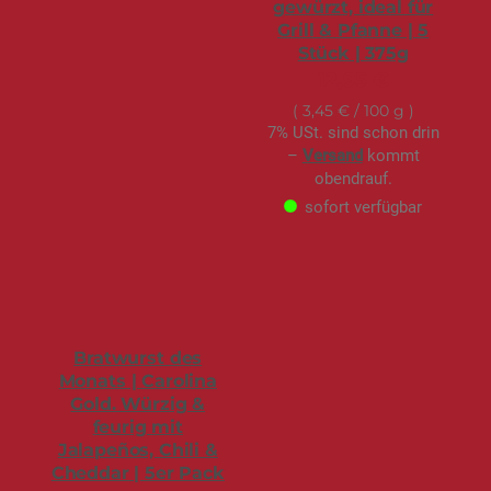
gewürzt, ideal für
Grill & Pfanne | 5
Stück | 375g
12,95 €
3,45 €
/ 100 g
7% USt. sind schon drin
–
Versand
kommt
obendrauf.
sofort verfügbar
Bratwurst des
Monats | Carolina
Gold. Würzig &
feurig mit
Jalapeños, Chili &
Cheddar | 5er Pack