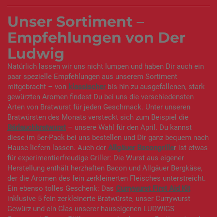
Unser Sortiment –
Empfehlungen von Der
Ludwig
Natürlich lassen wir uns nicht lumpen und haben Dir auch ein
paar spezielle Empfehlungen aus unserem Sortiment
mitgebracht – von
klassischer
bis hin zu ausgefallenen, stark
gewürzten Aromen findest Du bei uns die verschiedensten
Arten von Bratwurst für jeden Geschmack. Unter unseren
Bratwürsten des Monats versteckt sich zum Beispiel die
Bärlauchbratwurst
– unsere Wahl für den April. Du kannst
diese im 5er-Pack bei uns bestellen und Dir ganz bequem nach
Hause liefern lassen. Auch der
Allgäuer Bacongrille
r ist etwas
für experimentierfreudige Griller: Die Wurst aus eigener
Herstellung enthält herzhaften Bacon und Allgäuer Bergkäse,
der die Aromen des fein zerkleinerten Fleisches unterstreicht.
Ein ebenso tolles Geschenk: Das
Currywurst First Aid Kit
inklusive 5 fein zerkleinerte Bratwürste, unser Currywurst
Gewürz und ein Glas unserer hauseigenen LUDWIGS