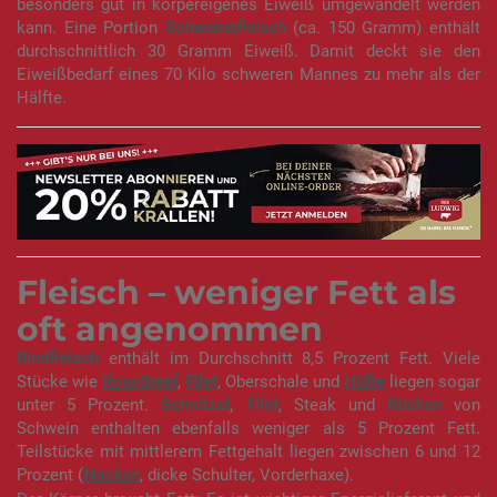
besonders gut in körpereigenes Eiweiß umgewandelt werden
kann. Eine Portion
Schweinefleisch
(ca. 150 Gramm) enthält
durchschnittlich 30 Gramm Eiweiß. Damit deckt sie den
Eiweißbedarf eines 70 Kilo schweren Mannes zu mehr als der
Hälfte.
Fleisch – weniger Fett als
oft angenommen
Rindfleisch
enthält im Durchschnitt 8,5 Prozent Fett. Viele
Stücke wie
Roastbeef
,
Filet
, Oberschale und
Hüfte
liegen sogar
unter 5 Prozent.
Schnitzel
,
Filet
, Steak und
Rücken
von
Schwein enthalten ebenfalls weniger als 5 Prozent Fett.
Teilstücke mit mittlerem Fettgehalt liegen zwischen 6 und 12
Prozent (
Nacken
, dicke Schulter, Vorderhaxe).