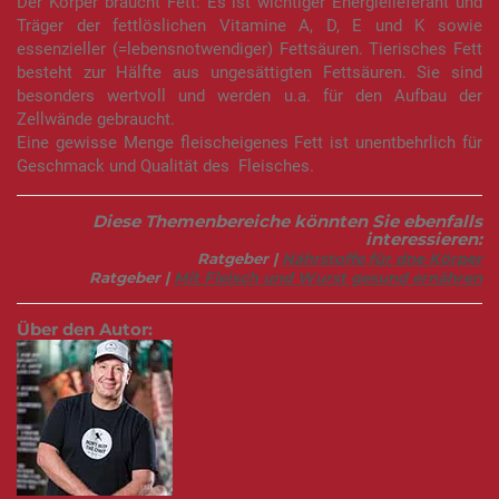
Der Körper braucht Fett: Es ist wichtiger Energielieferant und
Träger der fettlöslichen Vitamine A, D, E und K sowie
essenzieller (=lebensnotwendiger) Fettsäuren. Tierisches Fett
besteht zur Hälfte aus ungesättigten Fettsäuren. Sie sind
besonders wertvoll und werden u.a. für den Aufbau der
Zellwände gebraucht.
Eine gewisse Menge fleischeigenes Fett ist unentbehrlich für
Geschmack und Qualität des Fleisches.
Diese Themenbereiche könnten Sie ebenfalls
interessieren:
Ratgeber |
Nährstoffe für dne Körper
Ratgeber |
Mit Fleisch und Wurst gesund ernähren
Über den Autor: