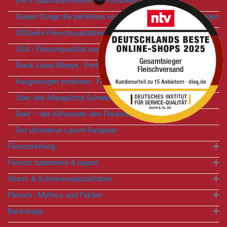
Die 6 Qualitätskriterien bei Rindfleisch
Sieben Dinge die perfektes von gutem Fleisch unterscheiden
Offizielle Fleischqualitäten - Vergleich USA vs. Deutschland
USA - Fleischqualität und Nationalstolz
Black Label Ribeye - Perfekte Marmorierung
Ausgewogen ernähren - Fleisch und Wurst gehören dazu
Über das Mangalitza Schwein
Beef – der Allrounder des Fleisches!
Der ultimative Lamm-Ratgeber
Fleischreifung
Fleisch zubereiten & lagern
Wurst- & Schinkenspezialitäten
Fleisch - Mythos und Fakten
Backstage