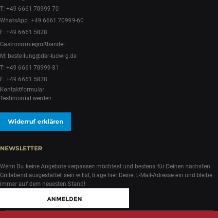
T:
+49 6661 70999-70
WhatsApp:
+49 6661 70999-60
F: +49 6661 5828
Gastronomiegroßhandel:
M:
bestellung@der-ludwig.de
T:
+49 6661 70999-81
F: +49 6661 5828
Kontaktformular
Testimonial werden
Widerruf erklären
NEWSLETTER
Wenn Du keine Angebote verpassen möchtest und bestens für Deinen nächsten
Grillabend ausgestattet sein willst, trage hier Deine E-Mail-Adresse ein und bleibe
immer auf dem neuesten Stand!