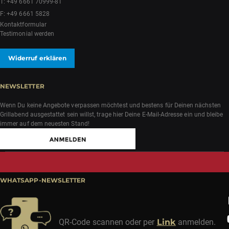
T:
+49 6661 70999-81
F: +49 6661 5828
Kontaktformular
Testimonial werden
Widerruf erklären
NEWSLETTER
Wenn Du keine Angebote verpassen möchtest und bestens für Deinen nächsten
Grillabend ausgestattet sein willst, trage hier Deine E-Mail-Adresse ein und bleibe
immer auf dem neuesten Stand!
WHATSAPP-NEWSLETTER
QR-Code scannen oder per
Link
anmelden.