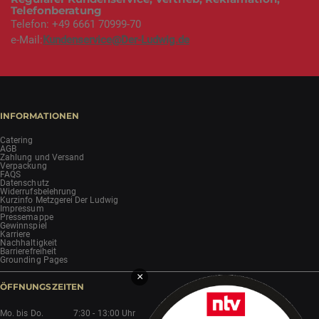
Telefonberatung
Telefon: +49 6661 70999-70
e-Mail:
Kundenservice@Der-Ludwig.de
INFORMATIONEN
Catering
AGB
Zahlung und Versand
Verpackung
FAQS
Datenschutz
Widerrufsbelehrung
Kurzinfo Metzgerei Der Ludwig
Impressum
Pressemappe
Gewinnspiel
Karriere
Nachhaltigkeit
Barrierefreiheit
Grounding Pages
×
ÖFFNUNGSZEITEN
Mo. bis Do.
7:30 - 13:00 Uhr
14:45 - 18:00 Uhr*