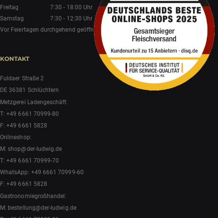
Freitag
7:30 - 18:00 Uhr
Samstag
7:30 - 12:30 Uhr
Vor Feiertagen durchgehend geöffnet.
KONTAKT
Fuldaer Straße 2
DE 36381 Schlüchtern
Metzgerei Ladengeschäft:
T:
+49 6661 70999-80
F: +49 6661 5828
Onlineshop:
M:
shop@der-ludwig.de
T:
+49 6661 70999-70
WhatsApp:
+49 6661 70999-60
F: +49 6661 5828
Gastronomiegroßhandel:
M:
bestellung@der-ludwig.de