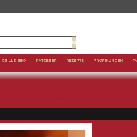
Suche
GRILL & BBQ
RATGEBER
REZEPTE
PROFIKUNDEN
T
EIN
LAMM
GEFLÜGEL
BBQ CUTS & CLASSICS
WURST 
GESCHENKE
Wet A