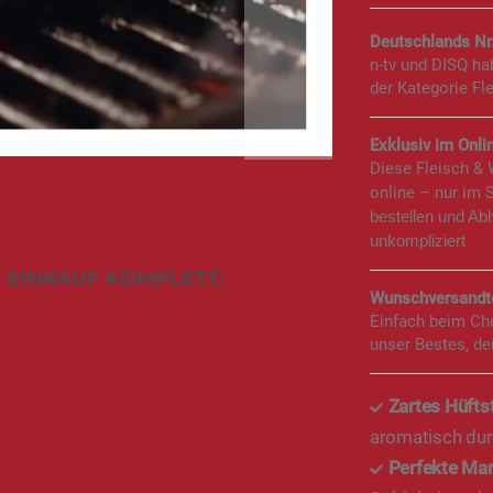
Deutschlands Nr
n-tv und DISQ h
der Kategorie Fl
Exklusiv im Onlin
Diese Fleisch &
online – nur im 
bestellen und Ab
unkompliziert
 EINKAUF KOMPLETT:
Wunschversandte
Einfach beim Ch
unser Bestes, de
Zartes Hüfts
aromatisch dur
Perfekte Mar