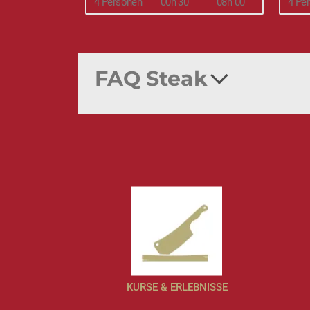
4 Personen
00h 30
08h 00
4 Pe
FAQ Steak
KURSE & ERLEBNISSE