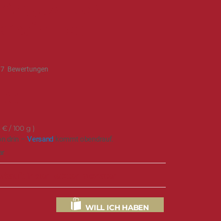
-Angus | US-
 Grain Fed |
17
Bewertungen
 €
8 €
/ 100 g
on drin –
Versand
kommt obendrauf.
ar
rkauft in den letzten Monaten
WILL ICH HABEN