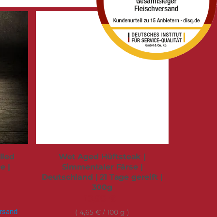
lled
Wet Aged Hüftsteak |
e |
Simmentaler Färse |
Deutschland | 21 Tage gereift |
300g
13,95 €
rsand
4,65 €
/ 100 g