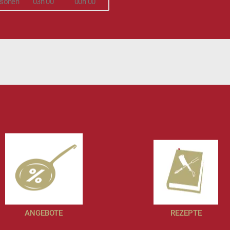
rsonen
03h 00
00h 00
ANGEBOTE
REZEPTE