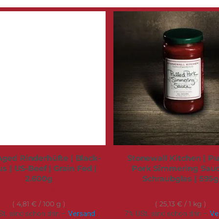
ged Rinderhüfte | Black-
Stonewall Kitchen | Pu
s | US-Beef | Grain Fed |
Pork Simmering Sauc
2.600g
Schraubglas | 595g
124,95 €
14,95 €
4,81 €
/ 100 g
25,13 €
/ 1 kg
t. sind schon drin –
Versand
7% USt. sind schon drin –
Ve