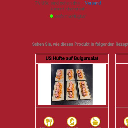
7% USt. sind schon drin –
Versand
kommt obendrauf.
sofort verfügbar
Sehen Sie, wie dieses Produkt in folgenden Rezep
US Hüfte auf Bulgursalat