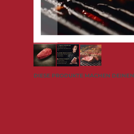
Zum
DIESE PRODUKTE MACHEN DEINEN
Anfang
der
Bildergalerie
springen