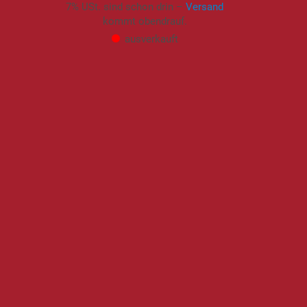
7% USt. sind schon drin –
Versand
kommt obendrauf.
ausverkauft