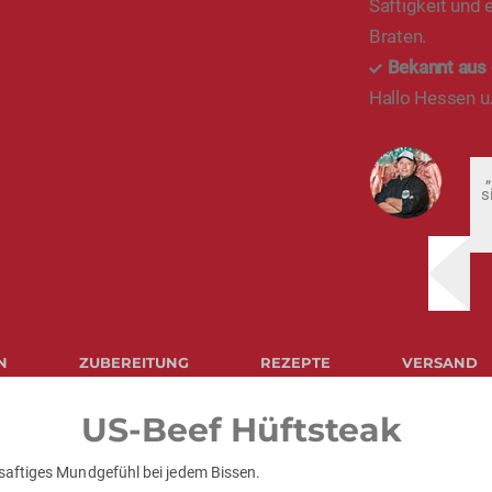
Saftigkeit und
Braten.
Bekannt aus
Hallo Hessen u.
„
s
N
ZUBEREITUNG
REZEPTE
VERSAND
US-Beef Hüftsteak
 saftiges Mundgefühl bei jedem Bissen.