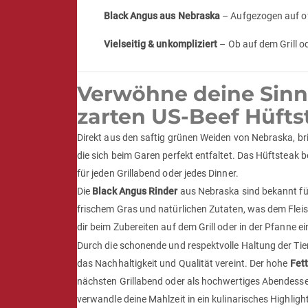
Black Angus aus Nebraska
– Aufgezogen auf of
Vielseitig & unkompliziert
– Ob auf dem Grill od
Verwöhne deine Sinn
zarten US-Beef Hüft
Direkt aus den saftig grünen Weiden von Nebraska, br
die sich beim Garen perfekt entfaltet. Das Hüftsteak b
für jeden Grillabend oder jedes Dinner.
Die
Black Angus Rinder
aus Nebraska sind bekannt für
frischem Gras und natürlichen Zutaten, was dem Fleis
dir beim Zubereiten auf dem Grill oder in der Pfanne ei
Durch die schonende und respektvolle Haltung der Tier
das Nachhaltigkeit und Qualität vereint. Der hohe
Fett
nächsten Grillabend oder als hochwertiges Abendessen
verwandle deine Mahlzeit in ein kulinarisches Highlight