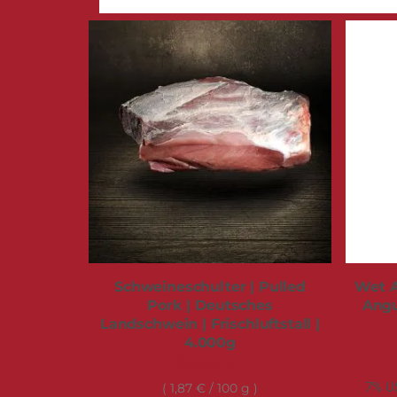
Schweineschulter | Pulled
Wet A
Pork | Deutsches
Angu
Landschwein | Frischluftstall |
4.000g
74,95 €
7% US
1,87 €
/ 100 g