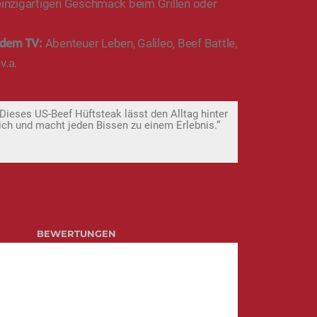
 einzigartigen Geschmack beim Grillen oder
 dem TV:
Abenteuer Leben, Galileo, Beef Battle,
v.a.
Dieses US-Beef Hüftsteak lässt den Alltag hinter
ich und macht jeden Bissen zu einem Erlebnis.“
BEWERTUNGEN