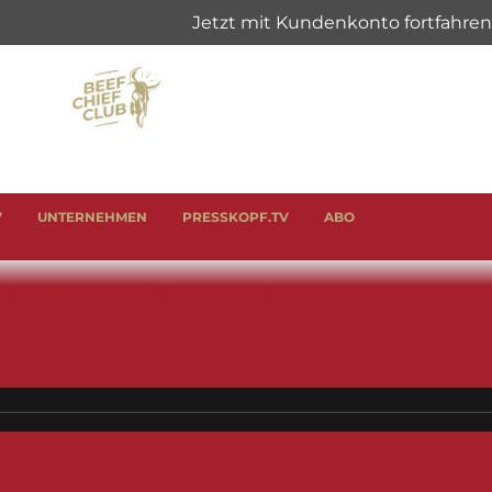
V
UNTERNEHMEN
PRESSKOPF.TV
ABO
& SCHINKEN
ANLÄSSE
GENUSSHELFER
ged Hüftsteak |