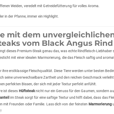
fenen Weiden, veredelt mit Getreidefütterung für volles Aroma.
er in der Pfanne, immer ein Highlight.
e mit dem unvergleichliche
steaks vom Black Angus Rind
ingt dieses Premium-Steak genau das, was echte Rindfleisch-Liebhaber 
esticht mit einer idealen Marmorierung, die das Fleisch saftig und aroma
 ihre erstklassige Fleischqualität. Diese Tiere werden unter besten Be
ch seine unverwechselbare Zartheit und den reichen Geschmack verleiht
nen perfekten Bissen, der sich mit jeder Textur perfekt anfühlt.
e ist dieses
Hüftsteak
nicht nur ein Genuss für den Gaumen, sondern auch
anteil
im Steak sorgt für eine saftige Textur und hilft dabei, dass das Fl
 mit Freunden oder Familie. Lass dich von der feinsten
Marmorierung
u
!