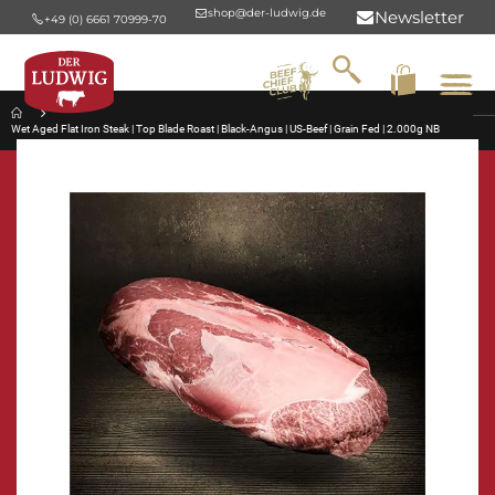
shop@der-ludwig.de
Newsletter
+49 (0) 6661 70999-70
Suche
Na
um
Wet Aged Flat Iron Steak | Top Blade Roast | Black-Angus | US-Beef | Grain Fed | 2.000g NB
Zum
Ende
der
Bildergalerie
springen