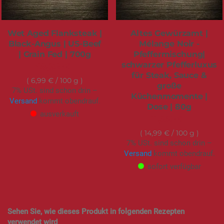
Wet Aged Flanksteak |
Altes Gewürzamt |
Black-Angus | US-Beef
Mélange Noir -
| Grain Fed | 700g
Pfeffermischung|
schwarzer Pfefferluxus
48,95 €
für Steak, Sauce &
6,99 €
/ 100 g
große
7% USt. sind schon drin –
Küchenmomente |
Versand
kommt obendrauf.
Dose | 80g
ausverkauft
11,99 €
14,99 €
/ 100 g
7% USt. sind schon drin –
Versand
kommt obendrauf.
sofort verfügbar
Sehen Sie, wie dieses Produkt in folgenden Rezepten
verwendet wird