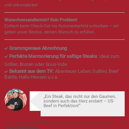
und unkompliziert
Wunschversandtermin? Kein Problem!
Einfach beim Check-Out ins Kommentarfeld schreiben – wir
geben unser Bestes, deinen Wunsch zu erfüllen.
Grammgenaue Abrechnung
Perfekte Marmorierung für saftige Steaks
: Ideal zum
Grillen, Braten oder Sous-Vide
Bekannt aus dem TV:
Abenteuer Leben, Galileo, Beef
Battle, Hallo Hessen u.v.a.
„Ein Steak, das nicht nur den Gaumen,
sondern auch das Herz erobert – US-
Beef in Perfektion!“
BESCHREIBUNG