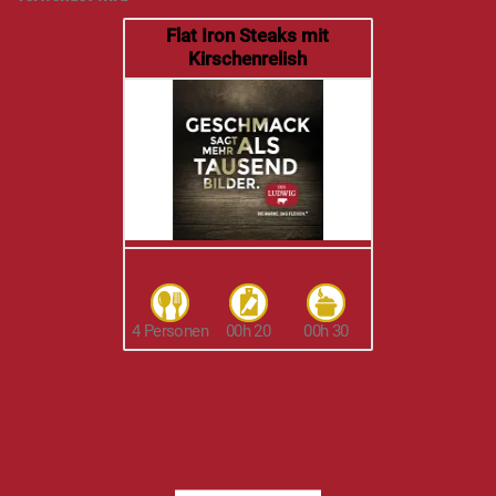
Flat Iron Steaks mit
Kirschenrelish
4 Personen
00h 20
00h 30