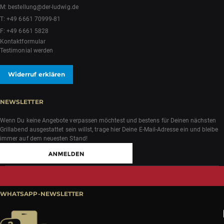
M:
bestellung@der-ludwig.de
T:
+49 6661 70999-81
F: +49 6661 5828
Kontaktformular
Testimonial werden
Widerruf erklären
NEWSLETTER
Wenn Du keine Angebote verpassen möchtest und bestens für Deinen nächsten
Grillabend ausgestattet sein willst, trage hier Deine E-Mail-Adresse ein und bleibe
immer auf dem neuesten Stand!
WHATSAPP-NEWSLETTER