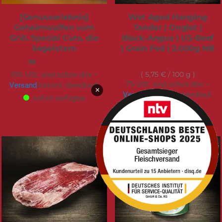
[Genusserlebnis]
Wet Aged Hanging
Geheimwaffen vom
Tender | Onglet |
Grill. Special Cuts, die
Black-Angus | US-Beef
begeistern
| Grain Fed | 2.000g NB
165,00 €
114,95 €
Ab
5,75 €
/ 100 g
19% USt. sind schon drin –
7% USt. sind schon drin –
Versand
kommt obendrauf.
×
Versand
kommt obendrauf.
sofort verfügbar
sofort verfügbar