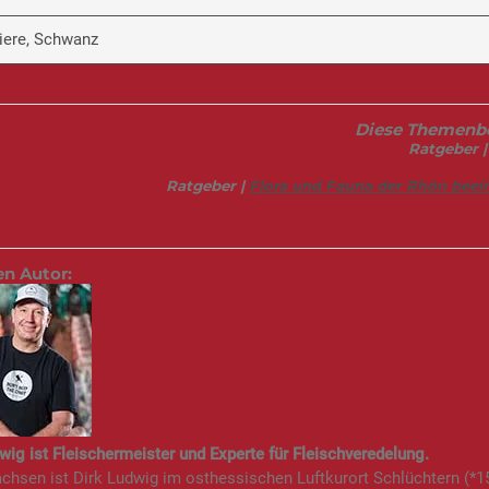
Niere, Schwanz
Diese Themenber
Ratgeber 
Ratgeber |
Flora und Fauna der Rhön bee
en Autor:
wig ist Fleischermeister und Experte für Fleischveredelung.
hsen ist Dirk Ludwig im osthessischen Luftkurort Schlüchtern (*15.