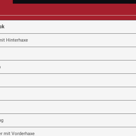
ck
mit Hinterhaxe
n
ng
er mit Vorderhaxe