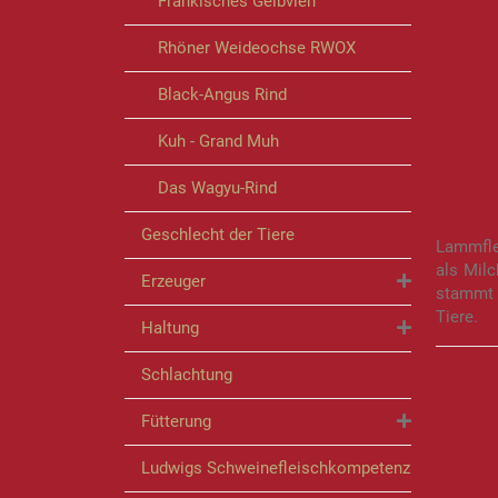
Fränkisches Gelbvieh
Rhöner Weideochse RWOX
Black-Angus Rind
Kuh - Grand Muh
Das Wagyu-Rind
Geschlecht der Tiere
Lammflei
als Milc
Erzeuger
stammt 
Tiere.
Haltung
Schlachtung
Fütterung
Ludwigs Schweinefleischkompetenz