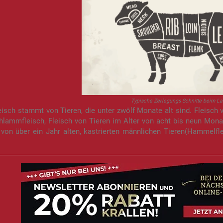
Typische Zerlegungs Schnitte beim 
sch stammt von Tieren, die unter zwölf Monate alt sind. Fleisch 
hlammfleisch, Fleisch von Tieren im Alter von acht bis neun Mona
von über ein Jahr alten, kastrierten männlichen Tieren(Hammelfl