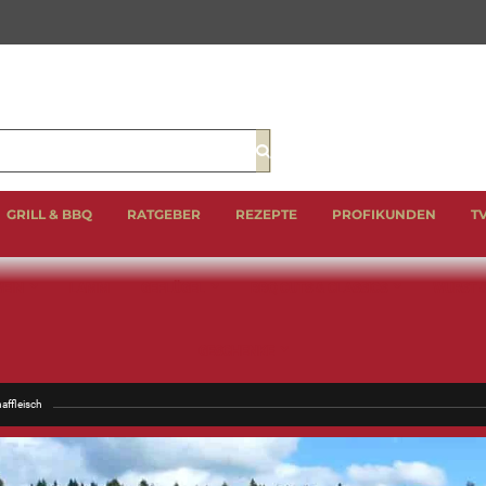
Suche
GRILL & BBQ
RATGEBER
REZEPTE
PROFIKUNDEN
T
EIN
LAMM
GEFLÜGEL
BBQ CUTS & CLASSICS
WURST 
GESCHENKE
affleisch