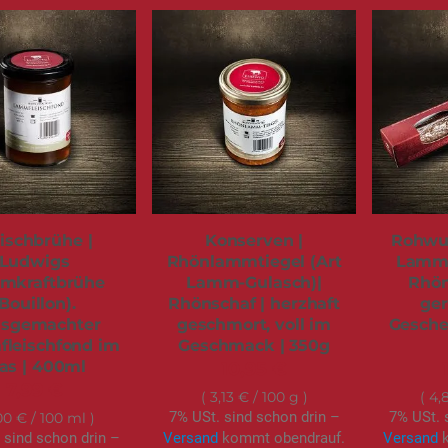
eischbrühe |
Konserven |
Rohwur
Ludwigs
Rhönlammtiegel (Art
Lamm-
mkraftbrühe
Lamm-Gulasch)|
Rhön
Bouillon).
Rhönschaf | herzhaft
ger
sgemachter
geschmort, voll im
Gesche
leischfond im
Geschmack | 350g
as | 400ml
10,95 €
7,99 €
3,13 €
/ 100 g
4,
7% USt. sind schon drin –
7% USt. 
00 €
/ 100 ml
 sind schon drin –
Versand
kommt obendrauf.
Versand
k