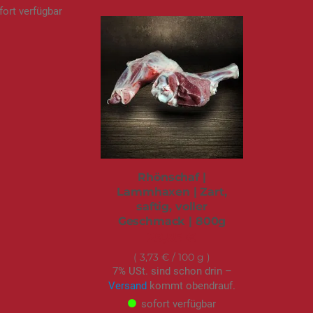
fort verfügbar
Rhönschaf |
Lammhaxen | Zart,
saftig, voller
Geschmack | 800g
29,85 €
3,73 €
/ 100 g
7% USt. sind schon drin –
Versand
kommt obendrauf.
sofort verfügbar