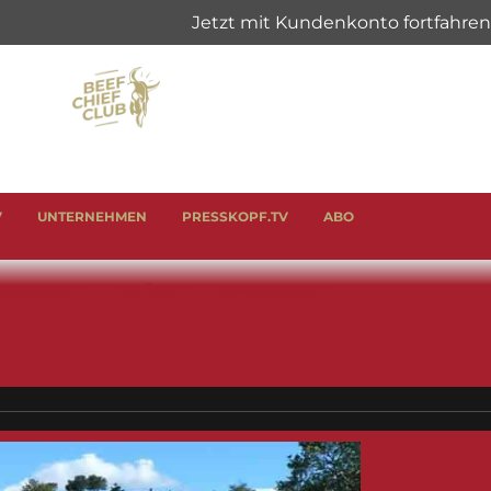
V
UNTERNEHMEN
PRESSKOPF.TV
ABO
& SCHINKEN
ANLÄSSE
GENUSSHELFER