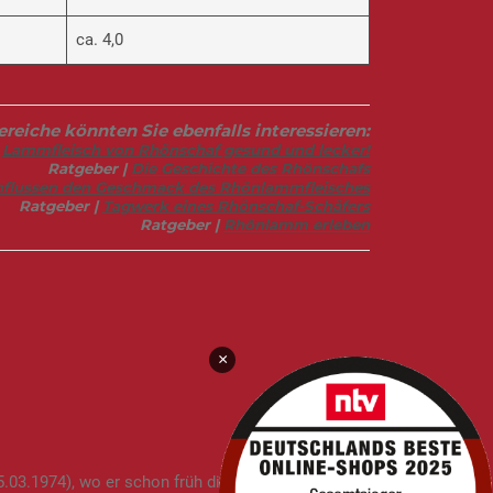
ca. 4,0
eiche könnten Sie ebenfalls interessieren:
|
Lammfleisch von Rhönschaf gesund und lecker!
Ratgeber |
Die Geschichte des Rhönschafs
influssen den Geschmack des Rhönlammfleisches
Ratgeber |
Tagwerk eines Rhönschaf-Schäfers
Ratgeber |
Rhönlamm erleben
×
03.1974), wo er schon früh die Leidenschaft für