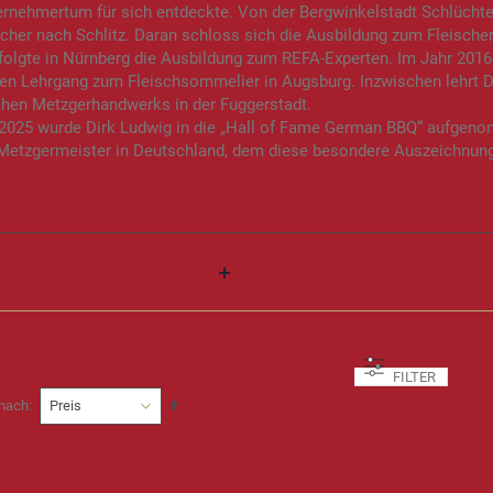
rnehmertum für sich entdeckte. Von der Bergwinkelstadt Schlüchte
scher nach Schlitz. Daran schloss sich die Ausbildung zum Fleisch
olgte in Nürnberg die Ausbildung zum REFA-Experten. Im Jahr 2016
en Lehrgang zum Fleischsommelier in Augsburg. Inzwischen lehrt D
chen Metzgerhandwerks in der Fuggerstadt.
 2025 wurde Dirk Ludwig in die „Hall of Fame German BBQ“ aufgeno
 Metzgermeister in Deutschland, dem diese besondere Auszeichnung
ICHT (G)
CUT
FILTER
In
 nach
absteigender
Reihenfolge