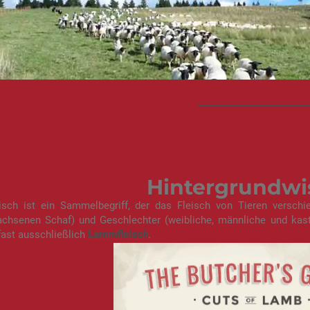
HAFFLEISCH
Hintergrundwi
eisch ist ein Sammelbegriff, der das Fleisch von Tieren versc
chsenen Schaf) und Geschlechter (weibliche, männliche und kastri
ast ausschließlich
Lammfleisch
.