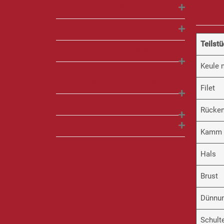
FLEISCHQUALITÄT
FLEISCHREIFUNG
Teilstü
FLEISCH ZUBEREITEN & LAGERN
Keule 
WURST- &
SCHINKENSPEZIALITÄTEN
Filet
FLEISCH - MYTHOS UND FAKTEN
Rücke
BACKSTAGE
Kamm
Hals
Brust
Dünnu
Schult