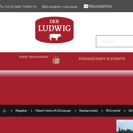
Newsletter
+49 (0) 6661 70999-70
shop@der-ludwig.de
Suche
Mein Warenkorb
STEAKSCHAFT & EVENTS
%SALE
BESTSELLER
RIND & KALB
SCHW
Ratgeber
Fleisch Herkunft & Erzeuger
Rasseportraits
Rhönschaf
Sch
FLEISCH HERKUNFT &
ERZEUGER