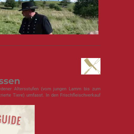
ssen
hiedener Altersstufen (vom jungen Lamm bis zum
erte Tiere) umfasst. In den Frischfleischverkauf