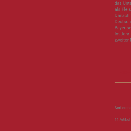
das Unte
als Flei
Danach f
Deutsch
Bayeris
Im Jahr
zweiter
GEW
Sortieren
11
Artikel