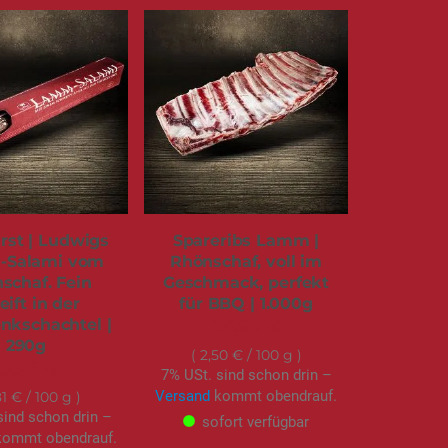
st | Ludwigs
Spareribs Lamm |
Salami vom
Rhönschaf, voll im
schaf. Fein
Geschmack, perfekt
eift in der
für BBQ | 1.000g
nkschachtel |
24,95 €
290g
2,50 €
/ 100 g
13,95 €
7% USt. sind schon drin –
Versand
kommt obendrauf.
81 €
/ 100 g
sind schon drin –
sofort verfügbar
ommt obendrauf.