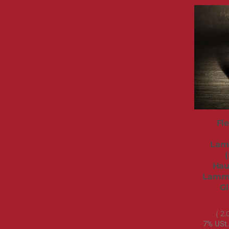
Fl
Lam
(
Hau
Lammf
Gl
2,
7% USt.