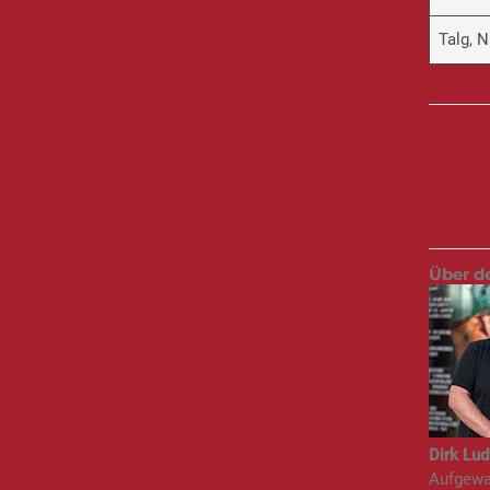
Talg, 
Über d
Dirk Lud
Aufgewac