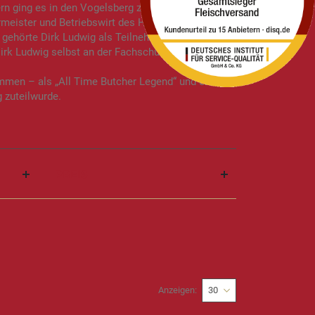
rn ging es in den Vogelsberg zur Berufsausbildung
ermeister und Betriebswirt des Handwerks an.
 gehörte Dirk Ludwig als Teilnehmer zum ersten
irk Ludwig selbst an der Fachschule des
mmen – als „All Time Butcher Legend“ und erst
 zuteilwurde.
PREIS
Anzeigen