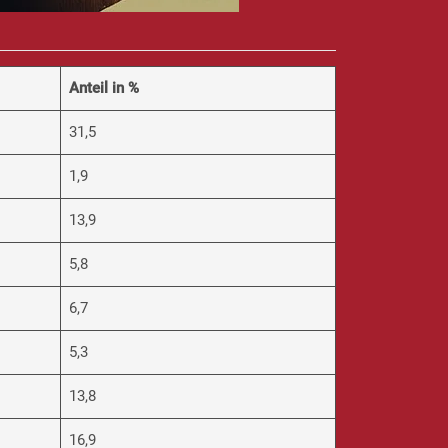
Anteil in %
31,5
1,9
13,9
5,8
6,7
5,3
13,8
16,9