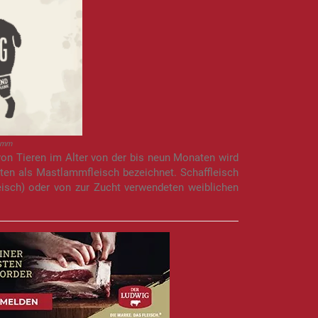
Lamm
von Tieren im Alter von der bis neun Monaten wird
ten als Mastlammfleisch bezeichnet. Schaffleisch
eisch) oder von zur Zucht verwendeten weiblichen