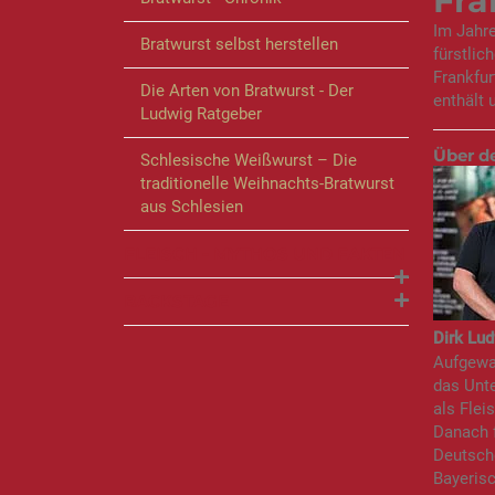
Fra
Im Jahre
Bratwurst selbst herstellen
fürstlic
Frankfur
Die Arten von Bratwurst - Der
enthält 
Ludwig Ratgeber
Über d
Schlesische Weißwurst – Die
traditionelle Weihnachts-Bratwurst
aus Schlesien
FLEISCH - MYTHOS UND FAKTEN
BACKSTAGE
Dirk Lud
Aufgewac
das Unte
als Flei
Danach f
Deutsch
Bayeris