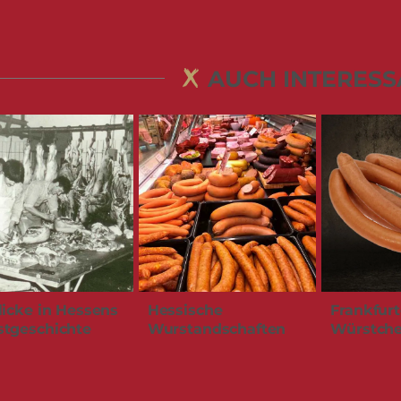
AUCH INTERESS
licke in Hessens
Hessische
Frankfurt
tgeschichte
Wurstandschaften
Würstch