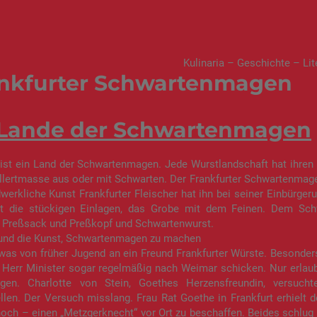
Kulinaria – Geschichte – Lit
nkfurter Schwartenmagen
Lande der Schwartenmagen
st ein Land der Schwartenmagen. Jede Wurstlandschaft hat ihren e
allertmasse aus oder mit Schwarten. Der Frankfurter Schwartenmag
werkliche Kunst Frankfurter Fleischer hat ihn bei seiner Einbürgeru
et die stückigen Einlagen, das Grobe mit dem Feinen. Dem Sc
 Preßsack und Preßkopf und Schwartenwurst.
und die Kunst, Schwartenmagen zu machen
was von früher Jugend an ein Freund Frankfurter Würste. Besonde
 Herr Minister sogar regelmäßig nach Weimar schicken. Nur erlaub
en. Charlotte von Stein, Goethes Herzensfreundin, versuch
llen. Der Versuch misslang. Frau Rat Goethe in Frankfurt erhielt d
och – einen „Metzgerknecht“ vor Ort zu beschaffen. Beides schlug 