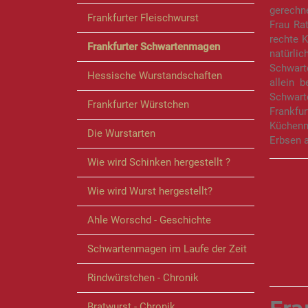
gerechn
Frankfurter Fleischwurst
Frau Ra
rechte K
Frankfurter Schwartenmagen
natürli
Schwarte
Hessische Wurstandschaften
allein 
Schwarte
Frankfurter Würstchen
Frankfu
Küchenm
Die Wurstarten
Erbsen a
Wie wird Schinken hergestellt ?
Wie wird Wurst hergestellt?
Ahle Worschd - Geschichte
Schwartenmagen im Laufe der Zeit
Rindwürstchen - Chronik
Bratwurst - Chronik