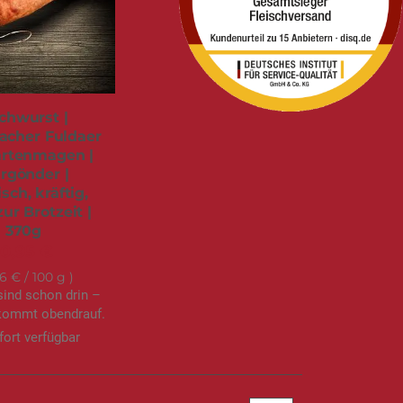
chwurst |
cher Fuldaer
rtenmagen |
urgönder |
sch, kräftig,
zur Brotzeit |
370g
10,95 €
96 €
/ 100 g
sind schon drin –
ommt obendrauf.
fort verfügbar