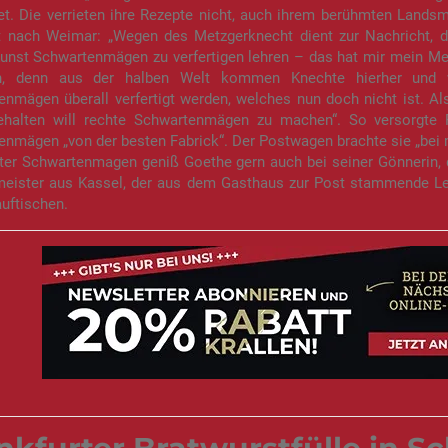
et. Die verrieten ihre Rezepte nicht, auch ihrem berühmten Land
t nach Weimar: „Wegen des Metzgerknecht dient zur Nachricht, d
unst Schwartenmägen zu verfertigen lehren – das hat mir mein Met
ch, denn aus der halben Welt kommen Knechte hierher und 
nmägen überall verfertigt werden, welches nun doch nicht ist. Al
behalten will rechte Schwartenmägen zu machen“. So versorgte F
nmägen „von der besten Fabrick“. Der Postwagen brachte sie „bei 
rter Schwartenmagen geniß Goethe gern auch bei seiner Gönnerin, 
eister aus Kassel, der aus dem Gasthaus zur Post stammende Le
uftischen.