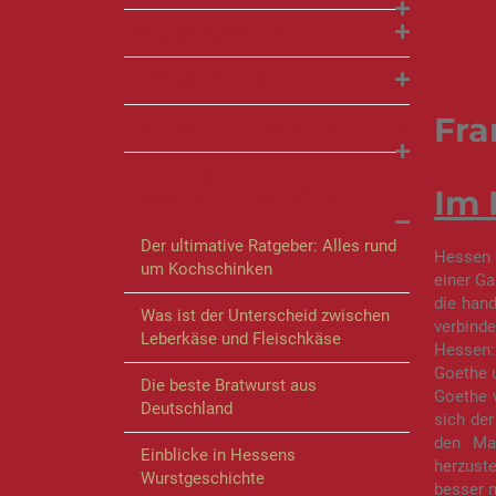
FLEISCHQUALITÄT
FLEISCHREIFUNG
Fra
FLEISCH ZUBEREITEN & LAGERN
WURST- &
Im 
SCHINKENSPEZIALITÄTEN
Der ultimative Ratgeber: Alles rund
Hessen i
um Kochschinken
einer G
die hand
Was ist der Unterscheid zwischen
verbind
Leberkäse und Fleischkäse
Hessen:
Goethe 
Die beste Bratwurst aus
Goethe 
Deutschland
sich der
den Mag
Einblicke in Hessens
herzuste
Wurstgeschichte
besser n