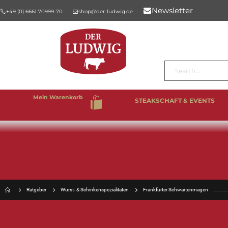
Newsletter
+49 (0) 6661 70999-70
shop@der-ludwig.de
Suche
Mein Warenkorb
STEAKSCHAFT & EVENTS
%SALE
BESTSELLER
RIND & KALB
SCHW
Ratgeber
Wurst- & Schinkenspezialitäten
Frankfurter Schwartenmagen
F
FLEISCH HERKUNFT &
ERZEUGER