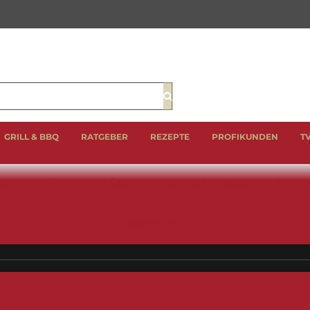
Suche
GRILL & BBQ
RATGEBER
REZEPTE
PROFIKUNDEN
T
EIN
LAMM
GEFLÜGEL
BBQ CUTS & CLASSICS
WURST 
GESCHENKE
RANKFURTER SCHWA