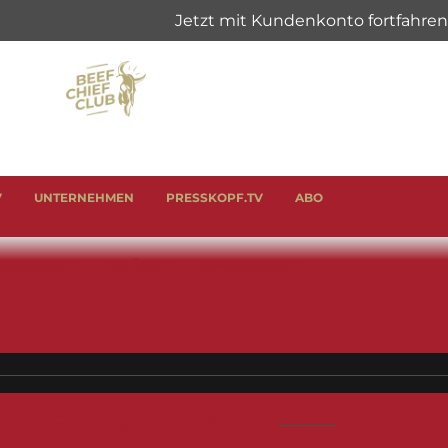
V
UNTERNEHMEN
PRESSKOPF.TV
ABO
& SCHINKEN
ANLÄSSE
GENUSSHELFER
RTENMAGEN