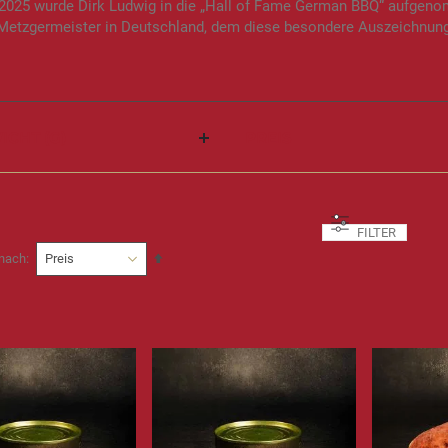
 2025 wurde Dirk Ludwig in die „Hall of Fame German BBQ“ aufgeno
 Metzgermeister in Deutschland, dem diese besondere Auszeichnung
ICHT (G)
PREIS
FILTER
In
 nach
absteigender
Reihenfolge