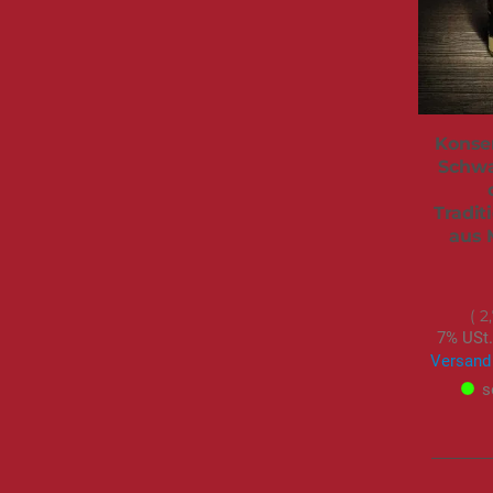
Konse
Schwa
Tradit
aus 
2
7% USt.
Versand
s