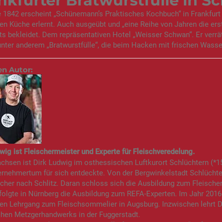
nkfurter Bratwurstfülle in
 1842 erscheint „Schünemann’s Praktisches Kochbuch“ in Frankfurt 
hen Küche erlernt. Auch ausgeübt und „eine Reihe von Jahren die ers
ts bekleidet. Dem repräsentativen Hotel „Weisser Schwan“. Er verrä
unter anderem „Bratwurstfülle“, die beim Hacken mit frischen Was
en Autor:
wig ist Fleischermeister und Experte für Fleischveredelung.
hsen ist Dirk Ludwig im osthessischen Luftkurort Schlüchtern (*15.
rnehmertum für sich entdeckte. Von der Bergwinkelstadt Schlüchte
scher nach Schlitz. Daran schloss sich die Ausbildung zum Fleisch
olgte in Nürnberg die Ausbildung zum REFA-Experten. Im Jahr 2016
en Lehrgang zum Fleischsommelier in Augsburg. Inzwischen lehrt D
chen Metzgerhandwerks in der Fuggerstadt.