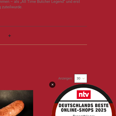
mmen – als „All Time Butcher Legend“ und erst
 zuteilwurde.
Anzeigen
×