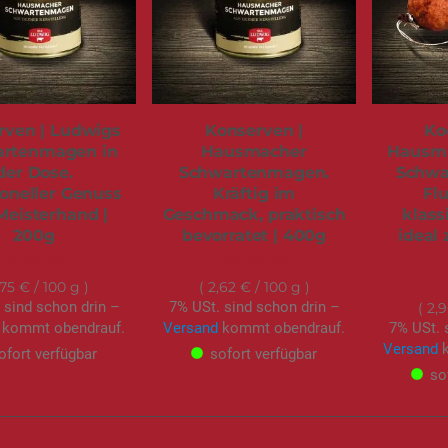
rven | Ludwigs
Konserven |
Ko
rtenmagen in
Hausmacher
Hausma
der Dose.
Schwartenmagen.
Schwa
ioneller Genuss
Kräftig im
Fl
Meisterhand |
Geschmack, praktisch
klassi
200g
bevorratet | 400g
ideal 
5,50 €
10,50 €
,75 €
/ 100 g
2,62 €
/ 100 g
 sind schon drin –
7% USt. sind schon drin –
2,
kommt obendrauf.
Versand
kommt obendrauf.
7% USt. 
Versand
k
ofort verfügbar
sofort verfügbar
so