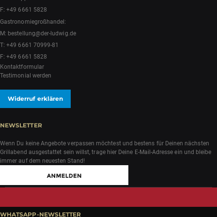
F: +49 6661 5828
Gastronomiegroßhandel:
M:
bestellung@der-ludwig.de
T:
+49 6661 70999-81
F: +49 6661 5828
Kontaktformular
Testimonial werden
Widerruf erklären
NEWSLETTER
Wenn Du keine Angebote verpassen möchtest und bestens für Deinen nächsten
Grillabend ausgestattet sein willst, trage hier Deine E-Mail-Adresse ein und bleibe
immer auf dem neuesten Stand!
WHATSAPP-NEWSLETTER