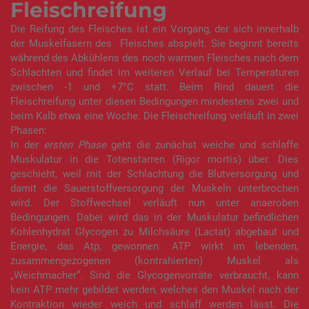
Fleischreifung
Die Reifung des Fleisches ist ein Vorgang, der sich innerhalb
der Muskelfasern des Fleisches abspielt. Sie beginnt bereits
während des Abkühlens des noch warmen Fleisches nach dem
Schlachten und findet im weiteren Verlauf bei Temperaturen
zwischen -1 und +7°C statt. Beim Rind dauert die
Fleischreifung unter diesen Bedingungen mindestens zwei und
beim Kalb etwa eine Woche. Die Fleischreifung verläuft in zwei
Phasen:
In der
ersten Phase
geht die zunächst weiche und schlaffe
Muskulatur in die Totenstarren (Rigor mortis) über. Dies
geschieht, weil mit der Schlachtung die Blutversorgung und
damit die Sauerstoffversorgung der Muskeln unterbrochen
wird. Der Stoffwechsel verläuft nun unter anaeroben
Bedingungen. Dabei wird das in der Muskulatur befindlichen
Kohlenhydrat Glycogen zu Milchsäure (Lactat) abgebaut und
Energie, das Atp, gewonnen. ATP wirkt im lebenden,
zusammengezogenen (kontrahierten) Muskel als
„Weichmacher“. Sind die Glycogenvorräte verbraucht, kann
kein ATP mehr gebildet werden, welches den Muskel nach der
Kontraktion wieder weich und schlaff werden lässt. Die