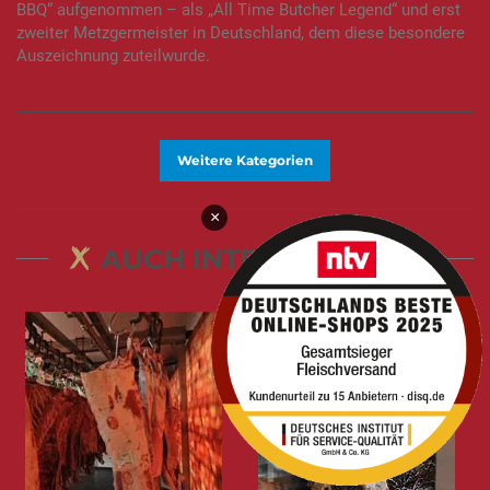
BBQ“ aufgenommen – als „All Time Butcher Legend“ und erst
zweiter Metzgermeister in Deutschland, dem diese besondere
Auszeichnung zuteilwurde.
Weitere Kategorien
×
AUCH INTERESSANT