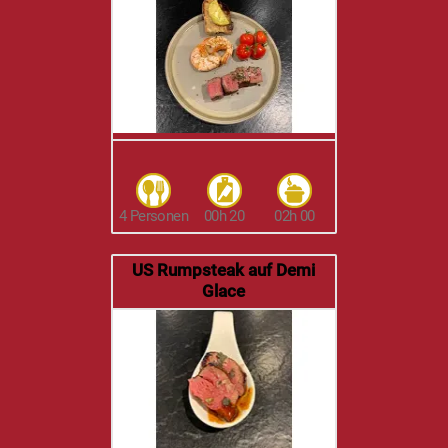
4 Personen
00h 20
02h 00
US Rumpsteak auf Demi
Glace