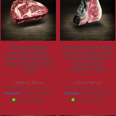
Wet Aged Ribeye
Dry Aged T-Bone Steak
Steak | Entrecôte |
vom Simmentaler Rind
Black-Angus | US-Beef
aus Deutschland. 30
| Grain Fed | Bestseller
Tage gereift |
| 400g
Bestseller | 700g
59,95 €
49,95 €
14,99 €
/ 100 g
7,14 €
/ 100 g
7% USt. sind schon drin –
7% USt. sind schon drin –
Versand
kommt obendrauf.
Versand
kommt obendrauf.
sofort verfügbar
sofort verfügbar