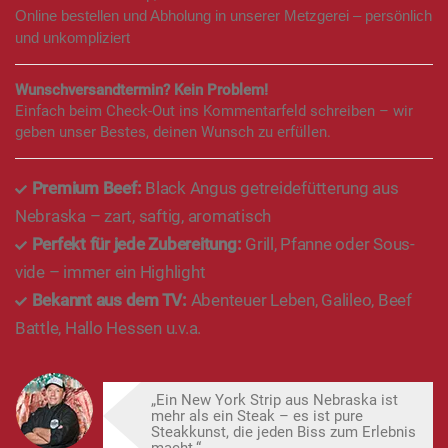
Online bestellen und Abholung in unserer Metzgerei – persönlich
und unkompliziert
Wunschversandtermin? Kein Problem!
Einfach beim Check-Out ins Kommentarfeld schreiben – wir
geben unser Bestes, deinen Wunsch zu erfüllen.
Premium Beef:
Black Angus getreidefütterung aus
Nebraska – zart, saftig, aromatisch
Perfekt für jede Zubereitung:
Grill, Pfanne oder Sous-
vide – immer ein Highlight
Bekannt aus dem TV:
Abenteuer Leben, Galileo, Beef
Battle, Hallo Hessen u.v.a.
„Ein New York Strip aus Nebraska ist
mehr als ein Steak – es ist pure
Steakkunst, die jeden Biss zum Erlebnis