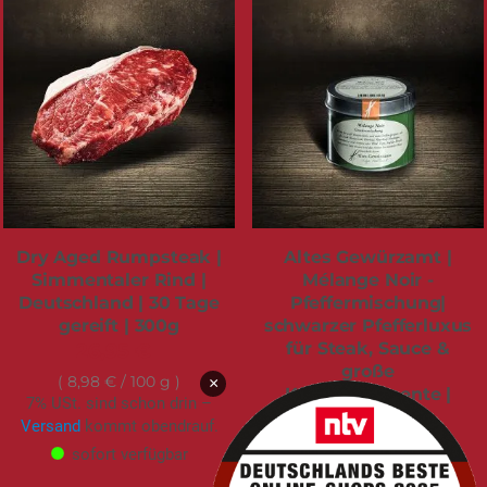
Dry Aged Rumpsteak |
Altes Gewürzamt |
Simmentaler Rind |
Mélange Noir -
Deutschland | 30 Tage
Pfeffermischung|
gereift | 300g
schwarzer Pfefferluxus
für Steak, Sauce &
26,95 €
große
8,98 €
/ 100 g
×
Küchenmomente |
7% USt. sind schon drin –
Dose | 80g
Versand
kommt obendrauf.
11,99 €
sofort verfügbar
14,99 €
/ 100 g