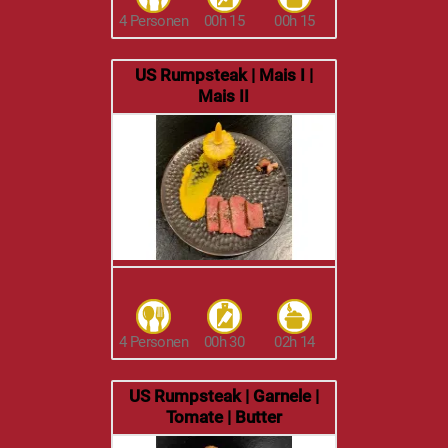
4 Personen
00h 15
00h 15
US Rumpsteak | Mais I |
Mais II
4 Personen
00h 30
02h 14
US Rumpsteak | Garnele |
Tomate | Butter