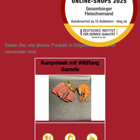
7% USt. sind schon drin –
Versand
kommt obendrauf.
sofort verfügbar
Sehen Sie, wie dieses Produkt in folgenden Rezepten
verwendet wird
Rumpsteak mit Wildfang
Garnele