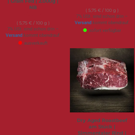
| Grain Fed | 2.000g |
114,95 €
NB
5,75 €
/ 100 g
114,95 €
7% USt. sind schon drin –
Versand
kommt obendrauf.
5,75 €
/ 100 g
7% USt. sind schon drin –
sofort verfügbar
Versand
kommt obendrauf.
ausverkauft
Dry Aged Roastbeef
am Stück |
Simmentaler Rind |