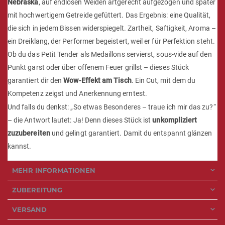
Nebraska
, auf endlosen Weiden artgerecht aufgezogen und später
mit hochwertigem Getreide gefüttert. Das Ergebnis: eine Qualität,
die sich in jedem Bissen widerspiegelt. Zartheit, Saftigkeit, Aroma –
ein Dreiklang, der Performer begeistert, weil er für Perfektion steht.
Ob du das Petit Tender als Medaillons servierst, sous-vide auf den
Punkt garst oder über offenem Feuer grillst – dieses Stück
garantiert dir den
Wow-Effekt am Tisch
. Ein Cut, mit dem du
Kompetenz zeigst und Anerkennung erntest.
Und falls du denkst: „So etwas Besonderes – traue ich mir das zu?“
– die Antwort lautet: Ja! Denn dieses Stück ist
unkompliziert
zuzubereiten
und gelingt garantiert. Damit du entspannt glänzen
kannst.
MEHR INFORMATIONEN
ZUBEREITUNG
VERSAND