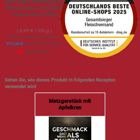
Wet Aged Flanksteak |
Black-Angus | US-Beef
| Grain Fed | 700g
48,95 €
6,99 €
/ 100 g
7% USt. sind schon drin –
Versand
kommt obendrauf.
ausverkauft
Sehen Sie, wie dieses Produkt in folgenden Rezepten
verwendet wird
Metzgerstück mit
Apfelkren