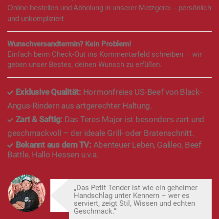
Online bestellen und Abholung in unserer Metzgerei – persönlich
und unkompliziert
Wunschversandtermin? Kein Problem!
Einfach beim Check-Out ins Kommentarfeld schreiben – wir
geben unser Bestes, deinen Wunsch zu erfüllen.
Exklusive Qualität:
Hormonfreies US-Beef von Black-
Angus-Rindern aus artgerechter Haltung.
Zart & Saftig:
Das Teres Major ist besonders zart und
geschmackvoll – der ideale Grill- oder Bratenschnitt.
Bekannt aus dem TV:
Abenteuer Leben, Galileo, Beef
Battle, Hallo Hessen u.v.a.
„Das Petit Tender ist wie ein geheimer
Handschlag unter Kennern – wer es
serviert, zeigt Stil, Wissen und echten
Geschmack.“