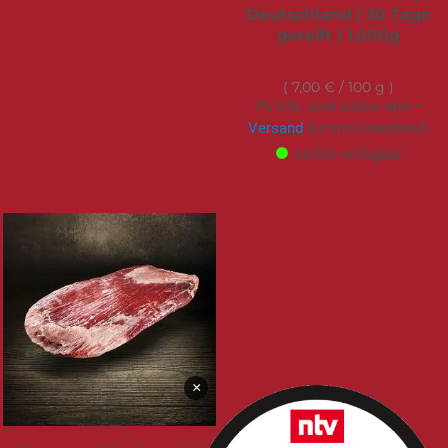
Deutschland | 30 Tage
gereift | 1.000g
69,95 €
7,00 €
/ 100 g
7% USt. sind schon drin –
Versand
kommt obendrauf.
sofort verfügbar
×