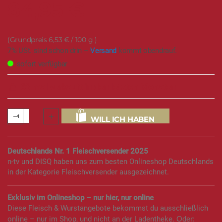
84,95 €
6,53 €
/ 100 g
7% USt. sind schon drin –
Versand
kommt obendrauf.
sofort verfügbar
63 mal verkauft in den letzten Monaten
WILL ICH HABEN
Deutschlands Nr. 1 Fleischversender 2025
n-tv und DISQ haben uns zum besten Onlineshop Deutschlands
in der Kategorie Fleischversender ausgezeichnet.
Exklusiv im Onlineshop – nur hier, nur online
Diese Fleisch & Wurstangebote bekommst du ausschließlich
online – nur im Shop, und nicht an der Ladentheke.
Oder: