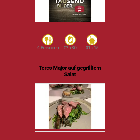
4 Personen
02h 30
01h 15
Teres Major auf gegrilltem
Salat