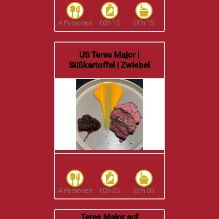
4 Personen
00h 15
00h 15
US Teres Major |
Süßkartoffel | Zwiebel
4 Personen
00h 25
03h 00
Teres Major auf