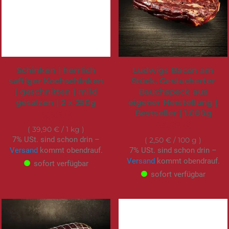
Schinken | herrlich
Ludwigs Bacon am
saftiger Kochschinken
Stück. Geräucherter
| geschnitten | mild
Bauchspeck aus
gesalzen | 2 x 250g
eigener Herstellung |
Bestseller | 1.000g
19,95 €
24,95 €
39,90 €
/ 1 kg
7% USt. sind schon drin –
2,50 €
/ 100 g
Versand
kommt obendrauf.
7% USt. sind schon drin –
Versand
kommt obendrauf.
sofort verfügbar
sofort verfügbar