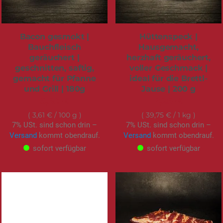
Bacon gesmokt |
Hüttenspeck |
Bauchfleisch
Hausgemacht,
geräuchert |
herzhaft geräuchert,
geschnitten, saftig,
voller Geschmack |
gemacht für Pfanne
ideal für die Brettl-
und Grill | 180g
Jause | 200 g
6,50 €
7,95 €
3,61 €
/ 100 g
39,75 €
/ 1 kg
7% USt. sind schon drin –
7% USt. sind schon drin –
Versand
kommt obendrauf.
Versand
kommt obendrauf.
sofort verfügbar
sofort verfügbar