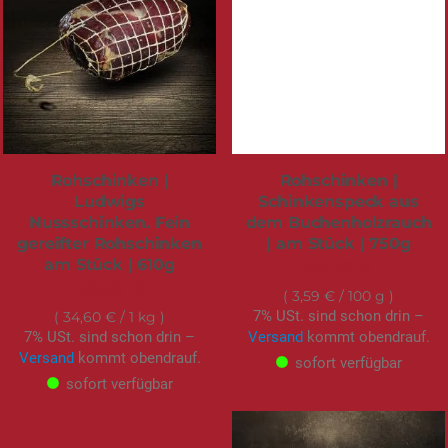
Rohschinken |
Rohschinken |
Ludwigs
Schinkenspeck aus
Nussschinken. Fein
dem Buchenholzrauch
gereifter Rohschinken
| am Stück | 750g
am Stück | 610g
26,95 €
25,95 €
3,59 €
/ 100 g
7% USt. sind schon drin –
34,60 €
/ 1 kg
7% USt. sind schon drin –
Versand
kommt obendrauf.
Versand
kommt obendrauf.
sofort verfügbar
sofort verfügbar