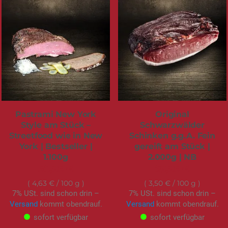
Pastrami New York
Original
Style am Stück –
Schwarzwälder
Streetfood wie in New
Schinken g.g.A. Fein
York | Bestseller |
gereift am Stück |
1.100g
2.000g | NB
50,95 €
69,95 €
4,63 €
/ 100 g
3,50 €
/ 100 g
7% USt. sind schon drin –
7% USt. sind schon drin –
Versand
kommt obendrauf.
Versand
kommt obendrauf.
sofort verfügbar
sofort verfügbar