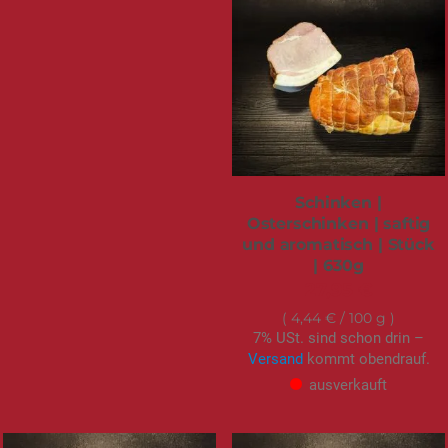
Schinken |
Osterschinken | saftig
und aromatisch | Stück
| 630g
27,95 €
4,44 €
/ 100 g
7% USt. sind schon drin –
Versand
kommt obendrauf.
ausverkauft