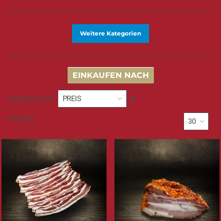
Weitere Kategorien
EINKAUFEN NACH
In
Sortieren nach
absteigender
Reihenfolge
9
Artikel