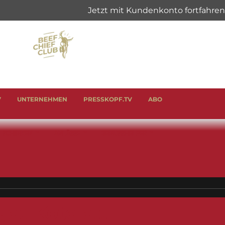
V
UNTERNEHMEN
PRESSKOPF.TV
ABO
& SCHINKEN
ANLÄSSE
GENUSSHELFER
ged Kotelett