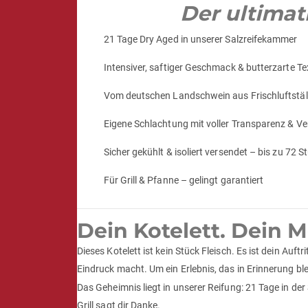
Der ultima
21 Tage Dry Aged in unserer Salzreifekammer
Intensiver, saftiger Geschmack & butterzarte Te
Vom deutschen Landschwein aus Frischluftstäl
Eigene Schlachtung mit voller Transparenz & V
Sicher gekühlt & isoliert versendet – bis zu 72 
Für Grill & Pfanne – gelingt garantiert
Dein Kotelett. Dein 
Dieses Kotelett ist kein Stück Fleisch. Es ist dein Auf
Eindruck macht. Um ein Erlebnis, das in Erinnerung ble
Das Geheimnis liegt in unserer Reifung: 21 Tage in der
Grill sagt dir Danke.