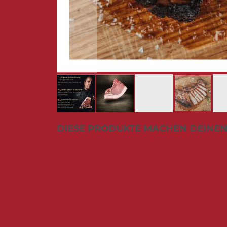
Zum
DIESE PRODUKTE MACHEN DEINEN
Anfang
der
Bildergalerie
springen