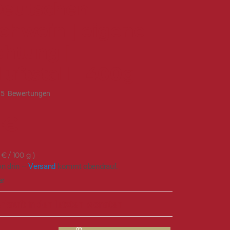
eutschen
chwein | eigene
chtung |
luftstall | 400g
15
Bewertungen
 €
 €
/ 100 g
on drin –
Versand
kommt obendrauf.
ar
rkauft in den letzten Monaten