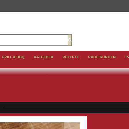
Suche
GRILL & BBQ
RATGEBER
REZEPTE
PROFIKUNDEN
T
EIN
LAMM
GEFLÜGEL
BBQ CUTS & CLASSICS
WURST 
GESCHENKE
Dry A