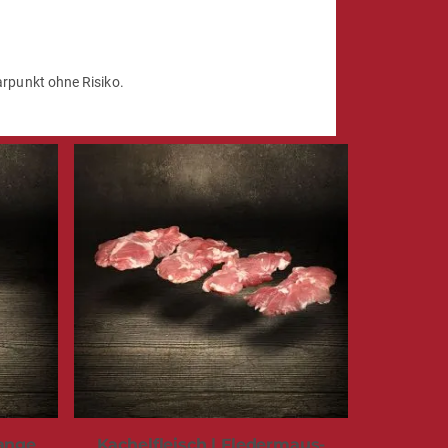
Garpunkt ohne Risiko.
ange
Kachelfleisch | Fledermaus-