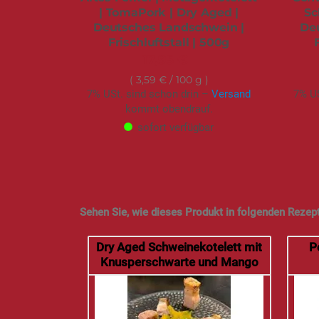
| TomaPork | Dry Aged |
Sc
Deutsches Landschwein |
De
Frischluftstall | 500g
17,95 €
3,59 €
/ 100 g
7% USt. sind schon drin –
Versand
7% US
kommt obendrauf.
sofort verfügbar
Sehen Sie, wie dieses Produkt in folgenden Rezep
Dry Aged Schweinekotelett mit
P
Knusperschwarte und Mango