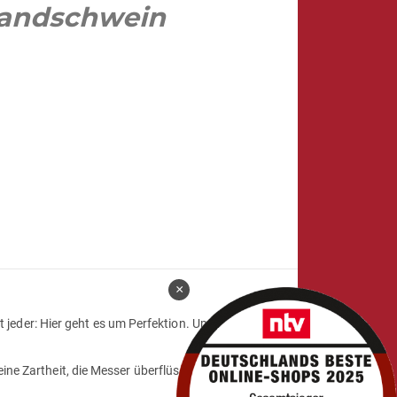
Landschwein
×
ürt jeder: Hier geht es um Perfektion. Um Genuss, der
ne Zartheit, die Messer überflüssig wirken lässt. Dein