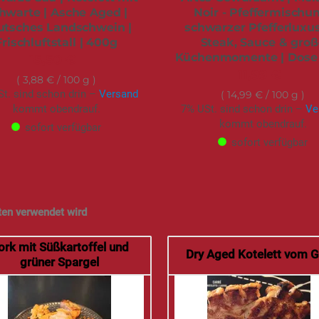
hwarte | Asche Aged |
Noir - Pfeffermischu
utsches Landschwein |
schwarzer Pfefferluxus
Frischluftstall | 400g
Steak, Sauce & groß
Küchenmomente | Dose 
15,50 €
11,99 €
3,88 €
/ 100 g
t. sind schon drin –
Versand
14,99 €
/ 100 g
kommt obendrauf.
7% USt. sind schon drin –
Ve
kommt obendrauf.
sofort verfügbar
sofort verfügbar
ten verwendet wird
ork mit Süßkartoffel und
Dry Aged Kotelett vom Gr
grüner Spargel