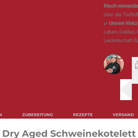
frisch versende
über die Tiefkü
Unsere Metz
Leben, Galileo,
Leidenschaft fü
„
k
N
ZUBEREITUNG
REZEPTE
VERSAND
Dry Aged Schweinekotelett