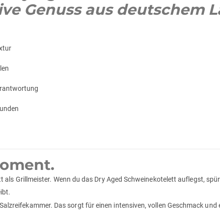
tive Genuss aus deutschem 
xtur
len
erantwortung
Stunden
Moment.
tritt als Grillmeister. Wenn du das Dry Aged Schweinekotelett auflegst, sp
ibt.
 Salzreifekammer. Das sorgt für einen intensiven, vollen Geschmack und ei