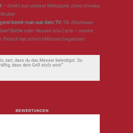
t
– direkt aus unserer Metzgerei, ohne Umweg
hltruhe!
gerei kennt man aus dem TV:
Ob Abenteuer
 Beef Battle oder Hessen à la Carte – unsere
r Fleisch hat schon Millionen begeistert.
So zart, dass du das Messer beleidigst. So
räftig, dass dein Grill stolz wird.“
BEWERTUNGEN