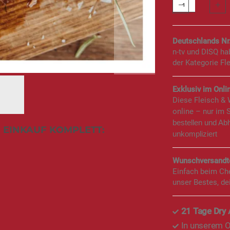
Deutschlands Nr
n-tv und DISQ h
der Kategorie Fl
Exklusiv im Onlin
Diese Fleisch &
online – nur im 
bestellen und Ab
 EINKAUF KOMPLETT:
unkompliziert
Wunschversandte
Einfach beim Ch
unser Bestes, de
21 Tage Dry
In unserem O