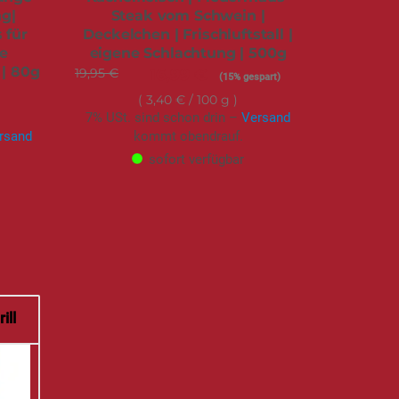
ng|
Steak vom Schwein |
 für
Deckelchen | Frischluftstall |
e
eigene Schlachtung | 500g
| 80g
19,95 €
Sonderangebot
16,99 €
(15% gespart)
3,40 €
/ 100 g
7% USt. sind schon drin –
Versand
rsand
kommt obendrauf.
sofort verfügbar
ill