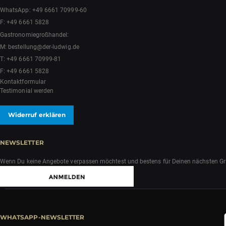
WhatsApp:
+49 6661 70999-60
F: +49 6661 5828
Gastronomiegroßhandel:
M:
bestellung@der-ludwig.de
T:
+49 6661 70999-81
F: +49 6661 5828
Kontaktformular
Testimonial werden
Widerruf erklären
NEWSLETTER
Wenn Du keine Angebote verpassen möchtest und bestens für Deinen nächsten Grill
WHATSAPP-NEWSLETTER