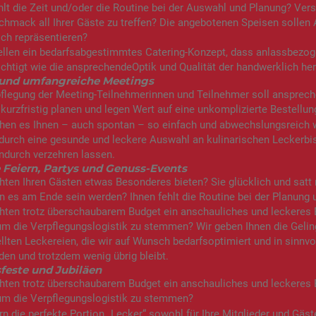
hlt die Zeit und/oder die Routine bei der Auswahl und Planung? V
hmack all Ihrer Gäste zu treffen? Die angebotenen Speisen sollen
sch repräsentieren?
tellen ein bedarfsabgestimmtes Catering-Konzept, dass anlassbezo
chtigt wie die ansprechendeOptik und Qualität der handwerklich her
 und umfangreiche Meetings
flegung der Meeting-Teilnehmerinnen und Teilnehmer soll anspreche
urzfristig planen und legen Wert auf eine unkomplizierte Bestellu
hen es Ihnen – auch spontan – so einfach und abwechslungsreich 
durch eine gesunde und leckere Auswahl an kulinarischen Leckerbi
ndurch verzehren lassen.
e Feiern, Partys und Genuss-Events
ten Ihren Gästen etwas Besonderes bieten? Sie glücklich und satt
 es am Ende sein werden? Ihnen fehlt die Routine bei der Planung 
ten trotz überschaubarem Budget ein anschauliches und leckeres Bü
m die Verpflegungslogistik zu stemmen? Wir geben Ihnen die Geling
llten Leckereien, die wir auf Wunsch bedarfsoptimiert und in sinn
den und trotzdem wenig übrig bleibt.
feste und Jubiläen
ten trotz überschaubarem Budget ein anschauliches und leckeres Bü
um die Verpflegungslogistik zu stemmen?
ern die perfekte Portion „Lecker“ sowohl für Ihre Mitglieder und Gäs