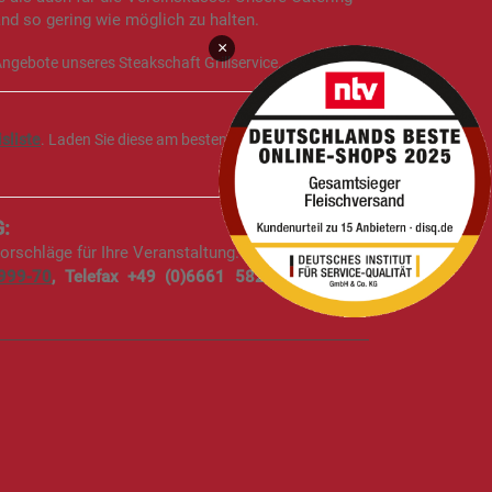
nd so gering wie möglich zu halten.
×
 Angebote unseres Steakschaft Grillservice.
isliste
. Laden Sie diese am besten gleich hier im pdf-
G:
orschläge für Ihre Veranstaltung.
999-70
, Telefax +49 (0)6661 5828
und
E-Mail: