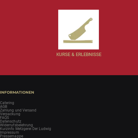
KURSE & ERLEBNISSE
INFORMATIONEN
Catering
AGB
Zahlung und Versand
Verpackung
FAQS
Datenschutz
Widerrufsbelehrung
Kurzinfo Metzgerei Der Ludwig
Impressum
Pressemappe