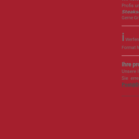
Profis u
Steaksc
Gerne Gri
ℹ️
Werfen 
Format h
Ihre p
Unsere I
Sie err
Post@De