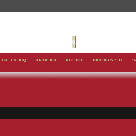
Suche
GRILL & BBQ
RATGEBER
REZEPTE
PROFIKUNDEN
T
EIN
LAMM
GEFLÜGEL
BBQ CUTS & CLASSICS
WURST 
GESCHENKE
S CATERING FÜR B