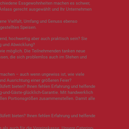
erschiedene Essgewohnheiten machen es schwer,
 Anlass gerecht ausgewählt und Ihr Unternehmen
gene Vielfalt, Umfang und Genuss ebenso
gestellten Speisen.
nd, hochwertig aber auch praktisch sein? Sie
ng und Abwicklung?
wie möglich. Die Teilnehmenden tanken neue
ssen, die sich problemlos auch im Stehen und
 machen – auch wenn ungewiss ist, wie viele
und Ausrichtung einer größeren Feier?
fett bieten? Ihnen fehlen Erfahrung und helfende
-und-Gäste-glücklich-Garantie. Mit handwerklich
vollen Portionsgrößen zusammenstellen. Damit alle
fett bieten? Ihnen fehlen Erfahrung und helfende
te als auch für die Vereinskasse. Unsere Catering-