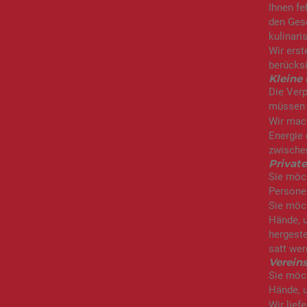
Ihnen fe
den Gesc
kulinari
Wir ers
berücksi
Kleine
Die Verp
müssen k
Wir mac
Energie 
zwische
Privat
Sie möch
Personen
Sie möch
Hände, u
hergeste
satt wer
Vereins
Sie möch
Hände, 
Wir lief