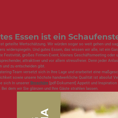
NUSSERLEBNISSE
tes Essen ist ein Schaufenst
st geteilte Wertschätzung. Wir würden sogar so weit gehen und sa
rs widerspiegeln. Und gutes Essen, das wissen wir alle, ist ein Gar
te Festivität, großes Firmen-Event, kleines Geschäftsmeeting oder u
sprechender, attraktiver und vor allem stressfreier. Denn jeder Anlass
n und zu entscheiden gibt.
tering-Team versetzt sich in Ihre Lage und erarbeitet eine maßges
ichkeit sowie unsere höchste handwerkliche Qualität ist absolut Ve
e sich In unserer
Broschüre
[pdf-Dokument] Appetit und Inspiration
. Bei dem wir Sie glänzen und Ihre Gäste strahlen lassen.