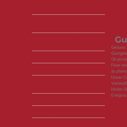
GE
KARRIERE - DEIN NEUER JOB
BEI UNS
VIDEOPODCAST - DER LETZTE
BISS
Gu
AUSZEICHNUNGEN &
ANERKENNUNGEN
Genuss i
Gastgebe
CATERING
Ob priva
Feier an
NACHHALTIGKEITSMANAGEMENT
zu plane
Unser Ca
VERHALTENSKODEX FÜR
Verbindl
LIEFERANTEN
Holen Si
Ereignis
ÖFFNUNGSZEITEN & KONTAKT
LEITBILD
TEAM