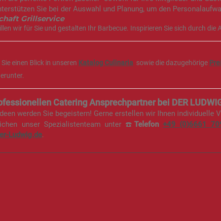
nterstützen Sie bei der Auswahl und Planung, um den Personalaufwa
haft Grillservice
llen wir für Sie und gestalten Ihr Barbecue. Inspirieren Sie sich durch die
Sie einen Blick in unseren
Katalog Culinaria
sowie die dazugehörige
Pre
erunter.
rofessionellen Catering Ansprechpartner bei DER LUDWI
deen werden Sie begeistern! Gerne erstellen wir Ihnen individuelle V
eichen unser Spezialistenteam unter ☎️
Telefon
+49 (0)6661
70
r-Ludwig.de
.