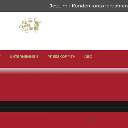
V
UNTERNEHMEN
PRESSKOPF.TV
ABO
& SCHINKEN
ANLÄSSE
GENUSSHELFER
ESONDERE