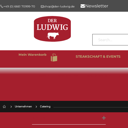
Newsletter
+49 (0) 6661 70999-70
shop@der-ludwig.de
Suche
Mein Warenkorb
STEAKSCHAFT & EVENTS
%SALE
BESTSELLER
RIND & KALB
SCHW
Unternehmen
Catering
DA
NEWS