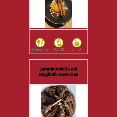
4 Personen
00h 30
01h 00
Lammkoteletts mit
Maghreb-Gewürzen