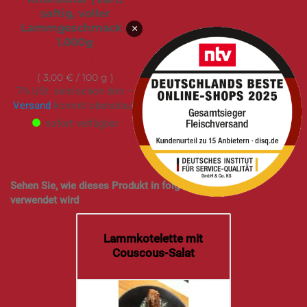
saftig, voller
Lammgeschmack |
×
1.000g
29,95 €
3,00 €
/ 100 g
7% USt. sind schon drin –
Versand
kommt obendrauf.
sofort verfügbar
Sehen Sie, wie dieses Produkt in folgenden Rezepten
verwendet wird
Lammkotelette mit
Couscous-Salat