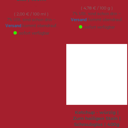
109,95 €
7,99 €
4,78 €
/ 100 g
7% USt. sind schon drin –
2,00 €
/ 100 ml
7% USt. sind schon drin –
Versand
kommt obendrauf.
Versand
kommt obendrauf.
sofort verfügbar
sofort verfügbar
Ketchup - würzig |
Zum heiligen Stein |
Schraubglas | 400g