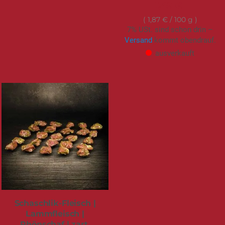
7,49 €
1,87 €
/ 100 g
7% USt. sind schon drin –
Versand
kommt obendrauf.
ausverkauft
Schaschlik-Fleisch |
Lammfleisch |
Rhönschaf | zart,