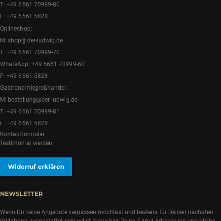
T:
+49 6661 70999-80
F: +49 6661 5828
Onlineshop:
M:
shop@der-ludwig.de
T:
+49 6661 70999-70
WhatsApp:
+49 6661 70999-60
F: +49 6661 5828
Gastronomiegroßhandel:
M:
bestellung@der-ludwig.de
T:
+49 6661 70999-81
F: +49 6661 5828
Kontaktformular
Testimonial werden
Widerruf erklären
NEWSLETTER
Wenn Du keine Angebote verpassen möchtest und bestens für Deinen nächsten
Grillabend ausgestattet sein willst, trage hier Deine E-Mail-Adresse ein und bleibe