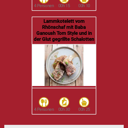
4 Personen
00h 15
00h 10
Lammkotelett vom
Rhönschaf mit Baba
Ganoush Tom Style und in
der Glut gegrillte Schalotten
4 Personen
00h 30
00h 25