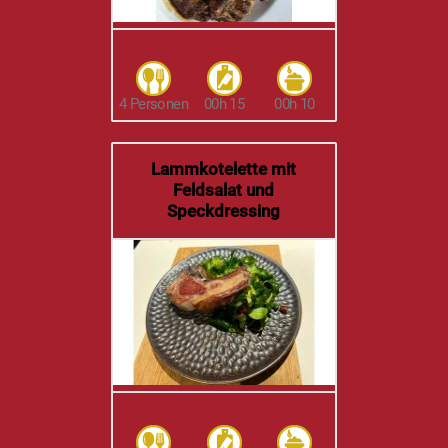
4 Personen
00h 15
00h 10
Lammkotelette mit
Feldsalat und
Speckdressing