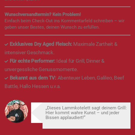
Wunschversandtermin? Kein Problem!
Einfach beim Check-Out ins Kommentarfeld schreiben – wir
geben unser Bestes, deinen Wunsch zu erfüllen.
Exklusives Dry Aged Fleisch:
Maximale Zartheit &
intensiver Geschmack.
Für echte Performer:
Ideal für Grill, Dinner &
unvergessliche Genussmomente.
Bekannt aus dem TV:
Abenteuer Leben, Galileo, Beef
Battle, Hallo Hessen u.v.a.
„Dieses Lammkotelett sagt deinem Grill:
Hier kommt wahre Kunst – und jeder
Bissen applaudiert!“