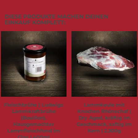
DIESE PRODUKTE MACHEN DEINEN
EINKAUF KOMPLETT:
Fleischbrühe | Ludwigs
Lammkeule mit
Lammkraftbrühe
Knochen Rhönschaf |
(Bouillon).
Dry Aged, kräftig im
Hausgemachter
Geschmack, saftig im
Lammfleischfond im
Kern | 2.300g
Glas | 400ml