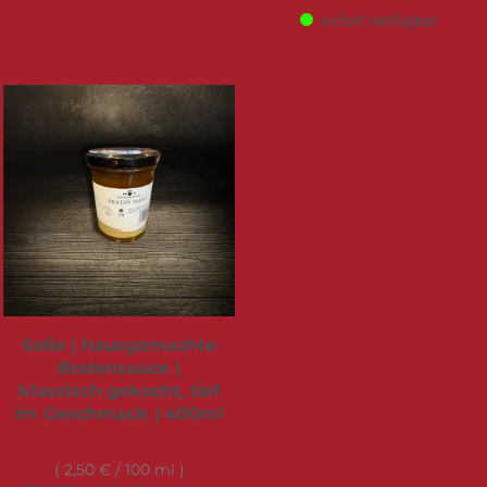
sofort verfügbar
Soße | hausgemachte
Bratensauce |
klassisch gekocht, tief
im Geschmack | 400ml
9,99 €
2,50 €
/ 100 ml