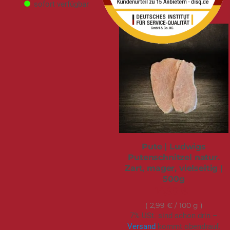
sofort verfügbar
Pute | Ludwigs
Putenschnitzel natur.
Zart, mager, vielseitig |
500g
14,95 €
2,99 €
/ 100 g
7% USt. sind schon drin –
Versand
kommt obendrauf.