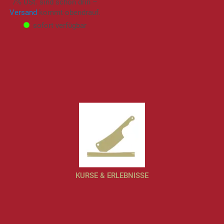
7% USt. sind schon drin –
Versand
kommt obendrauf.
sofort verfügbar
KURSE & ERLEBNISSE