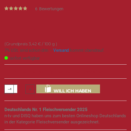
Rating:
6
Bewertungen
97
100
% of
23,95 €
3,42 €
/ 100 g
7% USt. sind schon drin –
Versand
kommt obendrauf.
sofort verfügbar
59 mal verkauft in den letzten Monaten
WILL ICH HABEN
Deutschlands Nr. 1 Fleischversender 2025
n-tv und DISQ haben uns zum besten Onlineshop Deutschlands
in der Kategorie Fleischversender ausgezeichnet.