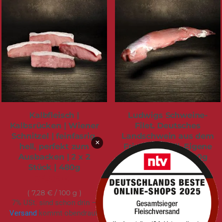
Kalbfleisch |
Ludwigs Schweine-
Kalbsrücken | Wiener
Filet. Deutsches
Schnitzel | feinfasrig,
Landschwein aus dem
×
hell, perfekt zum
Frischluftstall. Eigene
Ausbacken | 2 x 2
Schlachtung | 500g
Stück | 480g
14,95 €
34,95 €
2,99 €
/ 100 g
7% USt. sind schon drin –
7,28 €
/ 100 g
7% USt. sind schon drin –
Versand
kommt obendrauf.
Versand
kommt obendrauf.
sofort verfügbar