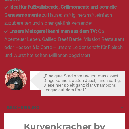
Ideal für Fußballabende, Grillmomente und schnelle
Genussmomente
zu Hause: saftig, herzhaft, einfach
zuzubereiten und sicher gekühlt versendet.
Unsere Metzgerei kennt man aus dem TV:
Ob
Abenteuer Leben, Galileo, Beef Battle, Mission Restaurant
oder Hessen à la Carte – unsere Leidenschaft für Fleisch
und Wurst hat schon Millionen begeistert.
„Eine gute Stadionbratwurst muss zwei
Dinge können: außen Jubel, innen saftig.
Diese hier spielt ganz klar Champions
League auf dem Rost.“
BESCHREIBUNG
Kurvenkracher by