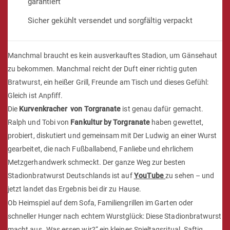
garantiert
Sicher gekühlt versendet und sorgfältig verpackt
Manchmal braucht es kein ausverkauftes Stadion, um Gänsehaut
zu bekommen. Manchmal reicht der Duft einer richtig guten
Bratwurst, ein heißer Grill, Freunde am Tisch und dieses Gefühl:
Gleich ist Anpfiff.
Die
Kurvenkracher von Torgranate
ist genau dafür gemacht.
Ralph und Tobi von
Fankultur by Torgranate
haben gewettet,
probiert, diskutiert und gemeinsam mit Der Ludwig an einer Wurst
gearbeitet, die nach Fußballabend, Fanliebe und ehrlichem
Metzgerhandwerk schmeckt. Der ganze Weg zur besten
Stadionbratwurst Deutschlands ist auf
YouTube
zu sehen – und
jetzt landet das Ergebnis bei dir zu Hause.
Ob Heimspiel auf dem Sofa, Familiengrillen im Garten oder
schneller Hunger nach echtem Wurstglück: Diese Stadionbratwurst
macht aus „Was essen wir?“ ein kleines Spieltagsritual. Saftig,