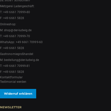
DE 36381 Schlüchtern
Metzgerei Ladengeschäft:
T:
+49 6661 70999-80
F: +49 6661 5828
Onlineshop:
M:
shop@der-ludwig.de
T:
+49 6661 70999-70
WhatsApp:
+49 6661 70999-60
F: +49 6661 5828
Gastronomiegroßhandel:
M:
bestellung@der-ludwig.de
T:
+49 6661 70999-81
F: +49 6661 5828
Kontaktformular
Testimonial werden
Widerruf erklären
NEWSLETTER