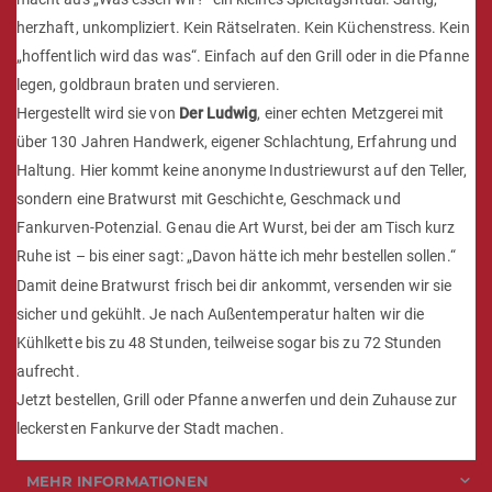
herzhaft, unkompliziert. Kein Rätselraten. Kein Küchenstress. Kein
„hoffentlich wird das was“. Einfach auf den Grill oder in die Pfanne
legen, goldbraun braten und servieren.
Hergestellt wird sie von
Der Ludwig
, einer echten Metzgerei mit
über 130 Jahren Handwerk, eigener Schlachtung, Erfahrung und
Haltung. Hier kommt keine anonyme Industriewurst auf den Teller,
sondern eine Bratwurst mit Geschichte, Geschmack und
Fankurven-Potenzial. Genau die Art Wurst, bei der am Tisch kurz
Ruhe ist – bis einer sagt: „Davon hätte ich mehr bestellen sollen.“
Damit deine Bratwurst frisch bei dir ankommt, versenden wir sie
sicher und gekühlt. Je nach Außentemperatur halten wir die
Kühlkette bis zu 48 Stunden, teilweise sogar bis zu 72 Stunden
aufrecht.
Jetzt bestellen, Grill oder Pfanne anwerfen und dein Zuhause zur
leckersten Fankurve der Stadt machen.
MEHR INFORMATIONEN