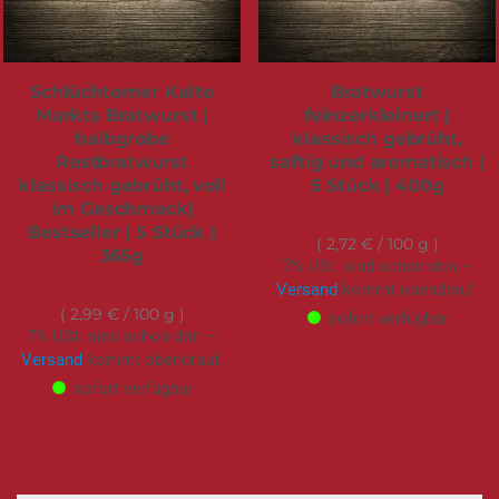
Schlüchterner Kalte
Bratwurst
Markts Bratwurst |
feinzerkleinert |
halbgrobe
klassisch gebrüht,
Rostbratwurst
saftig und aromatisch |
klassisch gebrüht, voll
5 Stück | 400g
im Geschmack|
10,90 €
Bestseller | 5 Stück |
2,72 €
/ 100 g
365g
7% USt. sind schon drin –
10,90 €
Versand
kommt obendrauf.
2,99 €
/ 100 g
sofort verfügbar
7% USt. sind schon drin –
Versand
kommt obendrauf.
sofort verfügbar