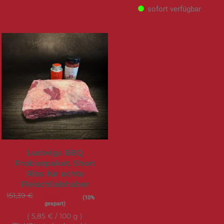
sofort verfügbar
Ludwigs BBQ
Probierpaket. Short
Ribs für echte
Fleischliebhaber
151,39 €
Sonderangebot
136,25 €
(10%
gespart)
5,85 €
/ 100 g