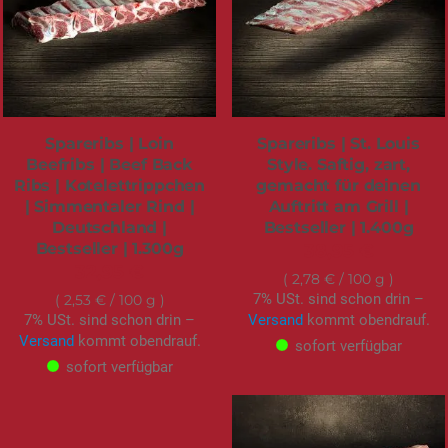
Spareribs | Loin
Spareribs | St. Louis
Beefribs | Beef Back
Style. Saftig, zart,
Ribs | Kotelettrippchen
gemacht für deinen
| Simmentaler Rind |
Auftritt am Grill |
Deutschland |
Bestseller | 1.400g
Bestseller | 1.300g
38,95 €
32,95 €
2,78 €
/ 100 g
7% USt. sind schon drin –
2,53 €
/ 100 g
7% USt. sind schon drin –
Versand
kommt obendrauf.
Versand
kommt obendrauf.
sofort verfügbar
sofort verfügbar