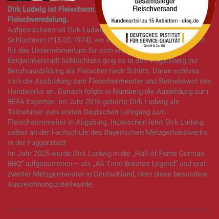
Dirk Ludwig ist Fleischermeister und Experte für
Fleischveredelung.
Aufgewachsen ist Dirk Ludwig im osthessischen Luftkurort
Schlüchtern (*15.03.1974), wo er schon früh die Leidenschaft
für das Unternehmertum für sich entdeckte. Von der
Bergwinkelstadt Schlüchtern ging es in den Vogelsberg zur
Berufsausbildung als Fleischer nach Schlitz. Daran schloss
sich die Ausbildung zum Fleischermeister und Betriebswirt des
Handwerks an. Danach folgte in Nürnberg die Ausbildung zum
REFA-Experten. Im Jahr 2016 gehörte Dirk Ludwig als
Teilnehmer zum ersten Deutschen Lehrgang zum
Fleischsommelier in Augsburg. Inzwischen lehrt Dirk Ludwig
selbst an der Fachschule des Bayerischen Metzgerhandwerks
in der Fuggerstadt.
Im Jahr 2025 wurde Dirk Ludwig in die „Hall of Fame German
BBQ“ aufgenommen – als „All Time Butcher Legend“ und erst
zweiter Metzgermeister in Deutschland, dem diese besondere
Auszeichnung zuteilwurde.