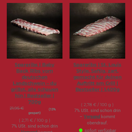
Spareribs | Baby
Spareribs | St. Louis
Back Ribs vom
Style. Saftig, zart,
deutschen
gemacht für deinen
Landschwein – du
Auftritt am Grill |
grillst, alle schauen
Bestseller | 1.400g
hin | Bestseller |
38,95 €
700g
2,78 €
/ 100 g
21,95 €
S
18,99 €
(13%
7% USt. sind schon drin
o
gespart)
n
–
Versand
kommt
d
2,71 €
/ 100 g
e
obendrauf.
r
7% USt. sind schon drin
a
sofort verfügbar