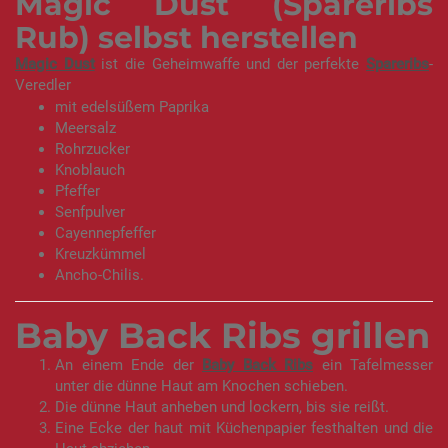
Magic Dust (Spareribs
Rub) selbst herstellen
Magic Dust
ist die Geheimwaffe und der perfekte
Spareribs
-
Veredler
mit edelsüßem Paprika
Meersalz
Rohrzucker
Knoblauch
Pfeffer
Senfpulver
Cayennepfeffer
Kreuzkümmel
Ancho-Chilis.
Baby Back Ribs grillen
An einem Ende der
Baby Back Ribs
ein Tafelmesser
unter die dünne Haut am Knochen schieben.
Die dünne Haut anheben und lockern, bis sie reißt.
Eine Ecke der haut mit Küchenpapier festhalten und die