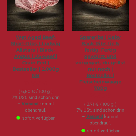
Wet Aged Beef-
Spareribs | Baby
Short-Ribs | Ludwig
Back Ribs fix &
Allstars | Black-
fertig. Fertig
Angus | US-Beef |
gewürzt und
Grain Fed |
vorgegart, du grillst
Bestseller | 2.000g
nur noch |
NB
Bestseller |
Fleischeinwaage
135,95 €
700g
6,80 €
/ 100 g
25,95 €
7% USt. sind schon drin
–
Versand
kommt
3,71 €
/ 100 g
obendrauf.
7% USt. sind schon drin
–
Versand
kommt
sofort verfügbar
obendrauf.
sofort verfügbar