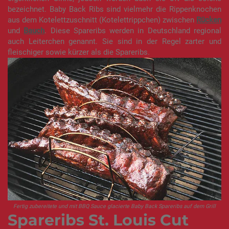
bezeichnet. Baby Back Ribs sind vielmehr die Rippenknochen
aus dem Kotelettzuschnitt (Kotelettrippchen) zwischen
Rücken
und
Bauch
. Diese Spareribs werden in Deutschland regional
auch Leiterchen genannt. Sie sind in der Regel zarter und
fleischiger sowie kürzer als die Spareribs.
Fertig zubereitete und mit BBQ Sauce glacierte Baby Back Spareribs auf dem Grill
Spareribs St. Louis Cut