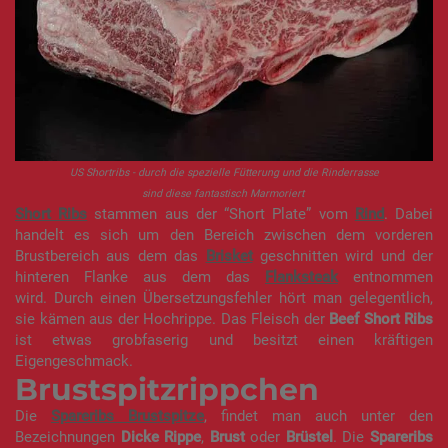
US Shortribs - durch die spezielle Fütterung und die Rinderrasse
sind diese fantastisch Marmoriert
Short Ribs
stammen aus der “Short Plate” vom
Rind
. Dabei
handelt es sich um den Bereich zwischen dem vorderen
Brustbereich aus dem das
Brisket
geschnitten wird und der
hinteren Flanke aus dem das
Flanksteak
entnommen
wird. Durch einen Übersetzungsfehler hört man gelegentlich,
sie kämen aus der Hochrippe. Das Fleisch der
Beef Short Ribs
ist etwas grobfaserig und besitzt einen kräftigen
Eigengeschmack.
Brustspitzrippchen
Die
Spareribs Brustspitze
, findet man auch unter den
Bezeichnungen
Dicke Rippe
,
Brust
oder
Brüstel
. Die
Spareribs