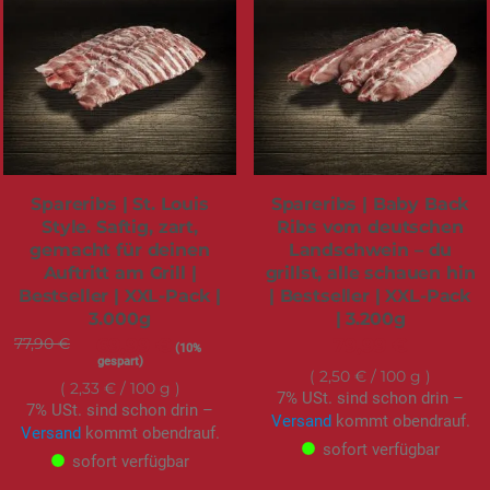
Spareribs | St. Louis
Spareribs | Baby Back
Style. Saftig, zart,
Ribs vom deutschen
gemacht für deinen
Landschwein – du
Auftritt am Grill |
grillst, alle schauen hin
Bestseller | XXL-Pack |
| Bestseller | XXL-Pack
3.000g
| 3.200g
77,90 €
Sonderangebot
69,99 €
79,99 €
(10%
gespart)
2,50 €
/ 100 g
2,33 €
/ 100 g
7% USt. sind schon drin –
7% USt. sind schon drin –
Versand
kommt obendrauf.
Versand
kommt obendrauf.
sofort verfügbar
sofort verfügbar