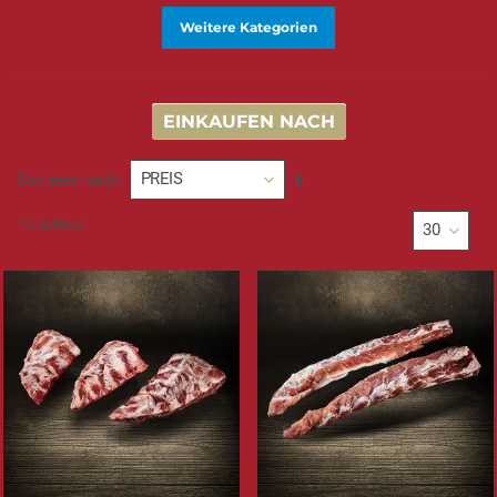
Weitere Kategorien
EINKAUFEN NACH
In
Sortieren nach
absteigender
Reihenfolge
15
Artikel