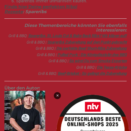
Spareribs immer unmariniert kaufen.
Finde hier Deine perfekten Ribs!
Rezepte
: Spareribs
Diese Themenbereiche könnten Sie ebenfalls
interessieren:
Grill & BBQ:
Spareribs, St. Louis Cut & Baby Back Ribs? Wir klären auf!
Grill & BBQ |
Spareribs Zubereitung auf den Punkt gebracht
Grill & BBQ |
Die perfekte Beef Short-Ribs Zubereitung
Grill & BBQ |
Pulled Pork - Die Königdisziplin des BBQ
Grill & BBQ |
So wirst Du zum Smoke Experten
Grill & BBQ |
Die Texas-Krücke
Grill & BBQ:
Beef-Brisket - So gelingt die Zubereitung
Über den Autor:
×