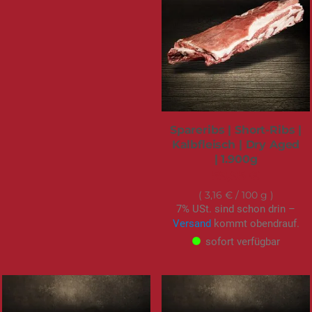
Spareribs | Short-Ribs |
Kalbfleisch | Dry Aged
| 1.900g
59,95 €
3,16 €
/ 100 g
7% USt. sind schon drin –
Versand
kommt obendrauf.
sofort verfügbar