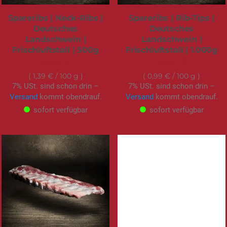
Spareribs | Neck-Ribs |
Spareribs | Rib-Tips |
Deutsches
Deutsches
Landschwein |
Landschwein |
Frischluftstall | 500g
Frischluftstall | 1.000g
6,95 €
9,90 €
1,39 €
/ 100 g
0,99 €
/ 100 g
7% USt. sind schon drin –
7% USt. sind schon drin –
Versand
kommt obendrauf.
Versand
kommt obendrauf.
sofort verfügbar
sofort verfügbar