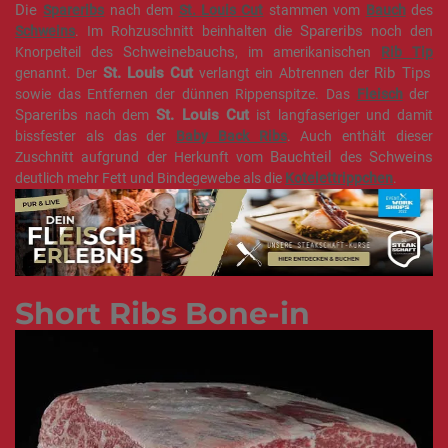
Die
Spareribs
nach dem
St. Louis Cut
stammen vom
Bauch
des
Spareribs
Schweins
. Im Rohzuschnitt beinhalten die
noch den
Schweinebauchs
Knorpelteil des
, im amerikanischen
Rib Tip
St
.
Louis Cut
Rib Tips
genannt. Der
verlangt ein Abtrennen der
sowie das Entfernen der dünnen Rippenspitze. Das
Fleisch
der
Spareribs
St. Louis Cut
nach dem
ist langfaseriger und damit
bissfester als das der
Baby
Back
Ribs
. Auch enthält dieser
Bauchteil
Schweins
Zuschnitt aufgrund der Herkunft vom
des
deutlich mehr Fett und Bindegewebe als die
Kotelettrippchen
.
Short Ribs Bone-in