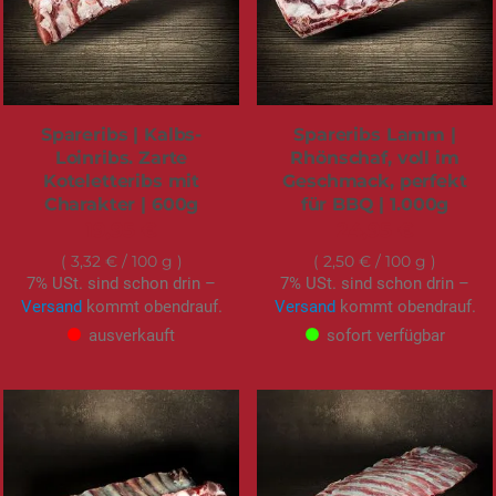
Spareribs | Kalbs-
Spareribs Lamm |
Loinribs. Zarte
Rhönschaf, voll im
Koteletteribs mit
Geschmack, perfekt
Charakter | 600g
für BBQ | 1.000g
19,95 €
24,95 €
3,32 €
/ 100 g
2,50 €
/ 100 g
7% USt. sind schon drin –
7% USt. sind schon drin –
Versand
kommt obendrauf.
Versand
kommt obendrauf.
ausverkauft
sofort verfügbar