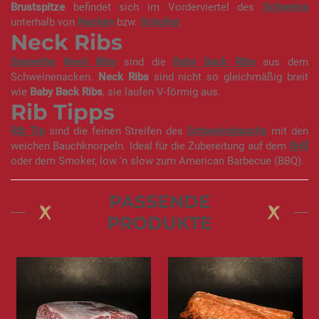
Brustspitze
befindet sich im Vorderviertel des
Schweins
unterhalb von
Nacken
bzw.
Schulter
.
Neck Ribs
Spareribs
Neck Ribs
sind die
Baby Back Ribs
aus dem
Schweinenacken.
Neck Ribs
sind nicht so gleichmäßig breit
wie
Baby Back Ribs
, sie laufen V-förmig aus.
Rib Tipps
Rib Tip
sind die feinen Streifen des
Schweinebauchs
mit den
weichen Bauchknorpeln. Ideal für die Zubereitung auf dem
Grill
oder dem Smoker, low 'n slow zum American Barbecue (BBQ).
PASSENDE
PRODUKTE