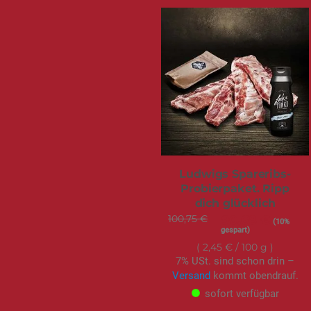
Ludwigs Spareribs-
Probierpaket. Ripp
dich glücklich
100,75 €
Sonderangebot
90,68 €
(10%
gespart)
2,45 €
/ 100 g
7% USt. sind schon drin –
Versand
kommt obendrauf.
sofort verfügbar