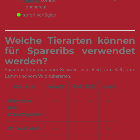
–
Versand
kommt
n
g
obendrauf.
e
b
sofort verfügbar
o
t
Welche Tierarten können
für Spareribs verwendet
werden?
Spareribs kann man vom Schwein, vom Rind, vom Kalb, vom
Lamm und vom Wild zubereiten.
Spareribs
Schwein
Rind
Kalb
Lamm
Baby Back
x
x
x
x
Ribs,
Kotelttrippchen
St. Louis Style
x
x