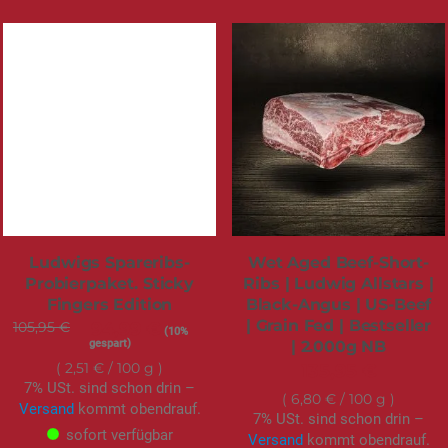
Ludwigs Spareribs-
Wet Aged Beef-Short-
Probierpaket. Sticky
Ribs | Ludwig Allstars |
Fingers Edition
Black-Angus | US-Beef
| Grain Fed | Bestseller
105,95 €
Sonderangebot
94,99 €
(10%
gespart)
| 2.000g NB
2,51 €
/ 100 g
135,95 €
7% USt. sind schon drin –
6,80 €
/ 100 g
Versand
kommt obendrauf.
7% USt. sind schon drin –
sofort verfügbar
Versand
kommt obendrauf.