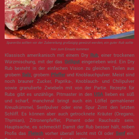
Spareribs sollten vor der Zubereitung großzügig gewürzt werden, ein guter Rub sollte
hier zum Einsatz kommen
Klassisch amerikanisch mit einem Dry
Rub
, einer trockenen
Würzmischung, mit der das
Grillgut
eingerieben wird. Ein Dry
Rub besteht in der einfachen Vision zu gleichen Teilen aus
grobem
Salz
, grobem
Pfeffer
und Knoblauchpulver. Meist sind
noch brauner Zucker, Paprika-, Knoblauch- und Chilipulver
sowie granulierte Zwiebeln mit von der Partie. Rezepte für
Rubs gibt es unzählige. Pitmaster in den
USA
lieben es süß
und scharf, manchmal bringt auch ein Löffel gemahlener
Kreuzkümmel, Senfpulver oder eine Spur Zimt den letzten
Schliff. Es können aber auch getrocknete Kräuter (Oregano,
Thymian), Zitronenpfeffer, Piment oder Rauchsalz sein.
Hauptsache, es schmeckt! Damit der Rub besser hält, reiben
Profis das
Fleisch
vorher überall leicht mit Öl oder
Senf
ein.