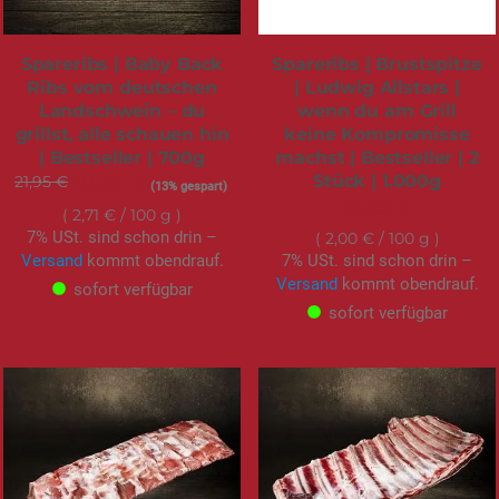
Spareribs | Baby Back
Spareribs | Brustspitze
Ribs vom deutschen
| Ludwig Allstars |
Landschwein – du
wenn du am Grill
grillst, alle schauen hin
keine Kompromisse
| Bestseller | 700g
machst | Bestseller | 2
Stück | 1.000g
21,95 €
Sonderangebot
18,99 €
(13% gespart)
19,95 €
2,71 €
/ 100 g
7% USt. sind schon drin –
2,00 €
/ 100 g
Versand
kommt obendrauf.
7% USt. sind schon drin –
Versand
kommt obendrauf.
sofort verfügbar
sofort verfügbar