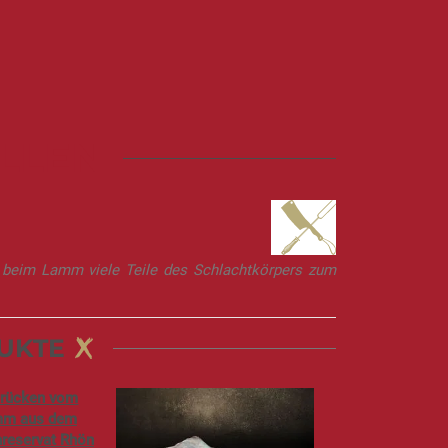
LLEN
ch beim Lamm viele Teile des Schlachtkörpers zum
UKTE