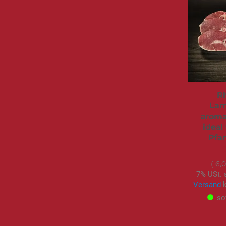
R
Lam
aromat
ideal 
Pfan
6,
7% USt. 
Versand
k
so