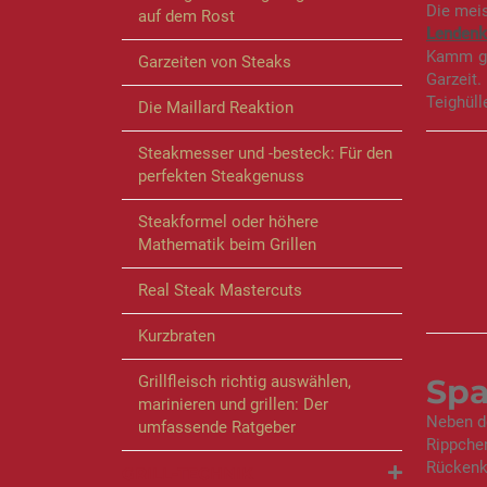
Die mei
auf dem Rost
Lendenk
Kamm get
Garzeiten von Steaks
Garzeit.
Teighüll
Die Maillard Reaktion
Steakmesser und -besteck: Für den
perfekten Steakgenuss
Steakformel oder höhere
Mathematik beim Grillen
Real Steak Mastercuts
Kurzbraten
Spa
Grillfleisch richtig auswählen,
marinieren und grillen: Der
Neben de
umfassende Ratgeber
Rippche
Rückenk
GRILL-TECHNIK