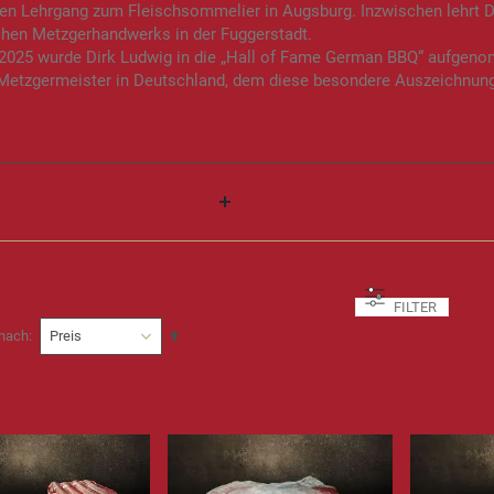
en Lehrgang zum Fleischsommelier in Augsburg. Inzwischen lehrt D
chen Metzgerhandwerks in der Fuggerstadt.
 2025 wurde Dirk Ludwig in die „Hall of Fame German BBQ“ aufgeno
 Metzgermeister in Deutschland, dem diese besondere Auszeichnung
ICHT (G)
CUT
FILTER
In
 nach
absteigender
Reihenfolge