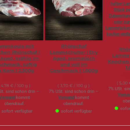
ammkeule mit
Rhönschaf
Rhön
hen Rhönschaf |
Lammschulter | Dry
Lammr
Aged, kräftig im
Aged, aromatisch
Knochen 
schmack, saftig
und voll im
1
 Kern | 2.300g
Geschmack | 1.000g
49
109,95 €
36,95 €
5,00
4,78 €
/ 100 g
3,70 €
/ 100 g
7% USt. si
t. sind schon drin –
7% USt. sind schon drin –
Versa
Versand
kommt
Versand
kommt
obe
obendrauf.
obendrauf.
sofor
sofort verfügbar
sofort verfügbar