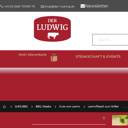
Newsletter
+49 (0) 6661 70999-70
shop@der-ludwig.de
Suche
Mein Warenkorb
STEAKSCHAFT & EVENTS
%SALE
BESTSELLER
RIND & KALB
SCHW
Grill & BBQ
BBQ | Steaks
Cuts vom Lamm
Lammfleisch zum Grillen
BBQ | BEEF-BRISKET