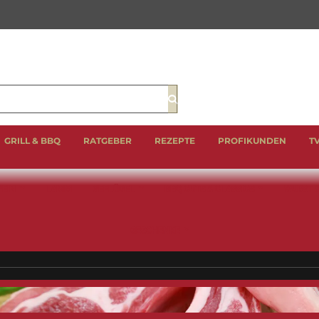
Suche
GRILL & BBQ
RATGEBER
REZEPTE
PROFIKUNDEN
T
EIN
LAMM
GEFLÜGEL
BBQ CUTS & CLASSICS
WURST 
GESCHENKE