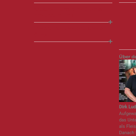
SAUCEN, RUBS, GEWÜRZE &
GENUSSHELFER
FLEISCH SALZEN, WÜRZEN &
ÖLEN
Über d
Dirk Lud
Aufgewac
das Unte
als Flei
Danach f