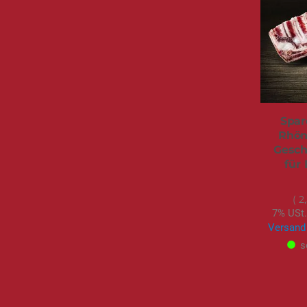
Spar
Rhön
Gesch
für
2
7% USt.
Versand
s