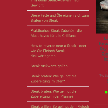
Triff deine Steak-Auswahl nach
Gewicht
Diese Fette und Öle eignen sich zum
Braten von Steak
Praktisches Steak-Zubehör - die
Must-haves für alle Grillfans
L
Knoc
How to reverse sear a Steak - oder
Dry 
wie Sie Fleisch Steak
Ge
rückwärtsgaren
im
Steak rückwärts grillen
7% US
Steak braten: Wie gelingt die
Zubereitung im Ofen?
Steak braten: Wie gelingt die
Zubereitung in der Pfanne?
Steak grillen: So gelingt dein Fleisch