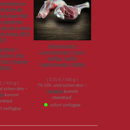
Rhönschaf |
schaf |
Lammhaxen | Zart,
ücken mit
saftig, voller
| Dry Aged |
Geschmack | 800g
.000g
29,85 €
,95 €
3,73 €
/ 100 g
 €
/ 100 g
7% USt. sind schon drin –
nd schon drin –
Versand
kommt
nd
kommt
obendrauf.
ndrauf.
sofort verfügbar
t verfügbar