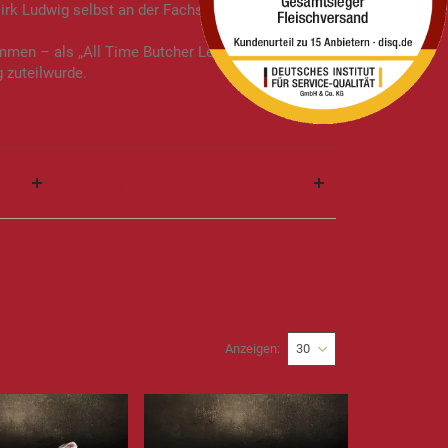
irk Ludwig selbst an der Fachschule des
mmen – als „All Time Butcher Legend“ und erst
 zuteilwurde.
PREIS
Anzeigen