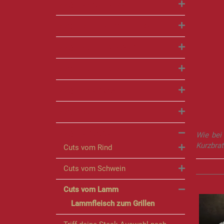
BBQ | SPARERIBS
BBQ | BEEF SHORT RIBS
BBQ | PULLED PORK
BBQ | PULLED BEEF
LA
BBQ | PASTRAMI
BBQ | BURGER
BBQ | STEAKS
Wie bei
Kurzbrat
Cuts vom Rind
Cuts vom Schwein
Cuts vom Lamm
Lammfleisch zum Grillen