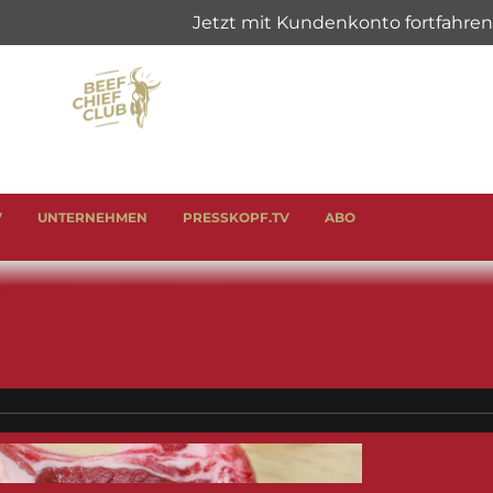
V
UNTERNEHMEN
PRESSKOPF.TV
ABO
& SCHINKEN
ANLÄSSE
GENUSSHELFER