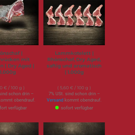
önschaf |
Lammkotelett |
rücken mit
Rhönschaf, Dry Aged,
 | Dry Aged |
saftig und aromatisch
1.000g
| 1.000g
49,95 €
55,95 €
00 €
/ 100 g
5,60 €
/ 100 g
sind schon drin –
7% USt. sind schon drin –
ommt obendrauf.
Versand
kommt obendrauf.
fort verfügbar
sofort verfügbar