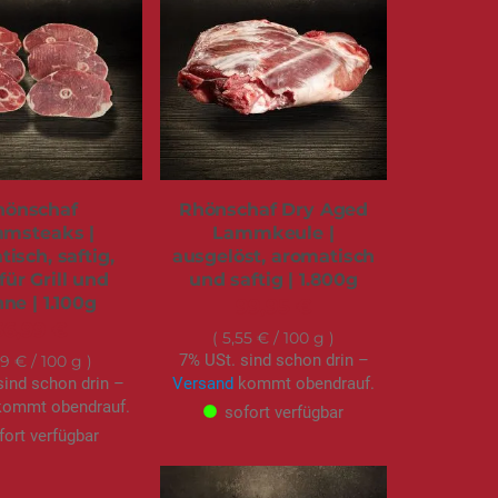
hönschaf
Rhönschaf Dry Aged
msteaks |
Lammkeule |
isch, saftig,
ausgelöst, aromatisch
für Grill und
und saftig | 1.800g
ne | 1.100g
99,95 €
66,99 €
5,55 €
/ 100 g
7% USt. sind schon drin –
09 €
/ 100 g
sind schon drin –
Versand
kommt obendrauf.
ommt obendrauf.
sofort verfügbar
fort verfügbar