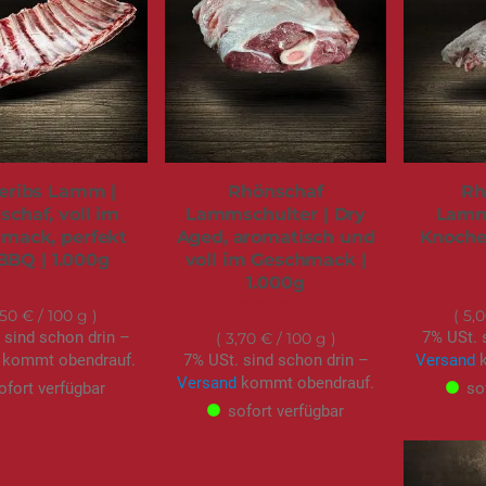
eribs Lamm |
Rhönschaf
Rh
schaf, voll im
Lammschulter | Dry
Lamm
mack, perfekt
Aged, aromatisch und
Knochen
 BBQ | 1.000g
voll im Geschmack |
1.000g
24,95 €
36,95 €
,50 €
/ 100 g
5,
 sind schon drin –
7% USt. 
3,70 €
/ 100 g
kommt obendrauf.
7% USt. sind schon drin –
Versand
k
Versand
kommt obendrauf.
ofort verfügbar
so
sofort verfügbar