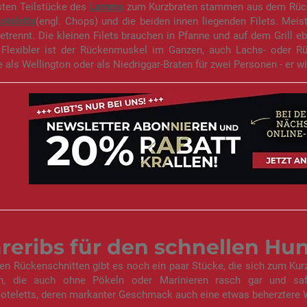
sten Teilstücke des
Lamms
zum Kurzbraten stammen aus dem Rücken.
oteletts
(engl. Chops) und die beiden innen liegenden Filets. Meis
rennt. Die kleinen Filets brauchen in Pfanne und auf dem Grill e
 Flexibler ist der Rückenmuskel im Ganzen, auch Lachs- oder Rück
e als Wellington oder als Niedriggar-Braten für zwei Personen - er 
reribs für den schnellen Hu
n Rückenschnitten gibt es noch ein paar Stücke, die sich zum Kurzb
n, die auch ohne Pökeln oder Marinieren rasch gar und saf
oteletts, deren markanter Geschmack auch eine etwas beherztere W