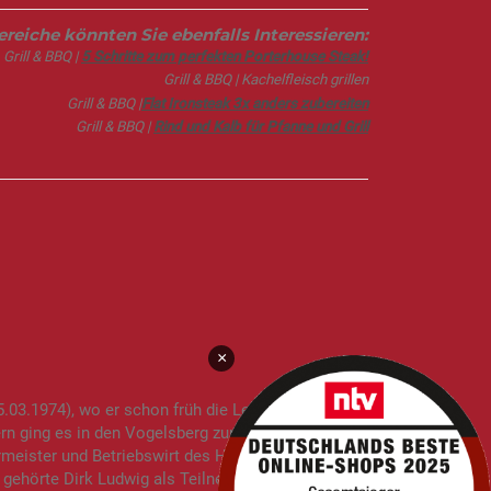
eiche könnten Sie ebenfalls Interessieren:
Grill & BBQ |
5 Schritte zum perfekten Porterhouse Steak!
Grill & BBQ | Kachelfleisch grillen
Grill & BBQ |
Flat Ironsteak 3x anders zubereiten
Grill & BBQ |
Rind und Kalb für Pfanne und Grill
×
03.1974), wo er schon früh die Leidenschaft für
rn ging es in den Vogelsberg zur Berufsausbildung
ermeister und Betriebswirt des Handwerks an.
 gehörte Dirk Ludwig als Teilnehmer zum ersten