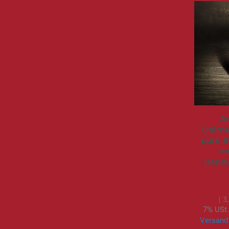
An
Dalmat
pure S
e
Handw
3
7% USt.
Versand