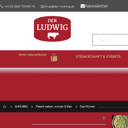
Newsletter
+49 (0) 6661 70999-70
shop@der-ludwig.de
Suche
Mein Warenkorb
STEAKSCHAFT & EVENTS
%SALE
BESTSELLER
RIND & KALB
SCHW
Grill & BBQ
Fleisch salzen, würzen & ölen
Das Würzen
BBQ | BEEF-BRISKET