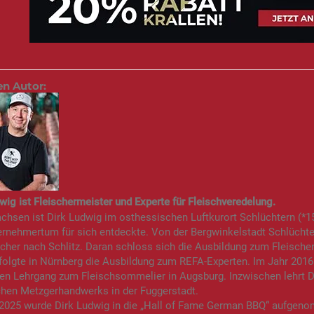
en Autor:
wig ist Fleischermeister und Experte für Fleischveredelung.
hsen ist Dirk Ludwig im osthessischen Luftkurort Schlüchtern (*15.
rnehmertum für sich entdeckte. Von der Bergwinkelstadt Schlüchte
scher nach Schlitz. Daran schloss sich die Ausbildung zum Fleisch
olgte in Nürnberg die Ausbildung zum REFA-Experten. Im Jahr 2016
en Lehrgang zum Fleischsommelier in Augsburg. Inzwischen lehrt D
chen Metzgerhandwerks in der Fuggerstadt.
 2025 wurde Dirk Ludwig in die „Hall of Fame German BBQ“ aufgeno