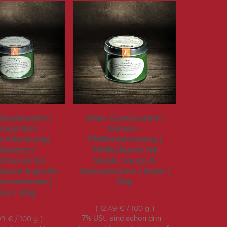
 Gewürzamt |
Altes Gewürzamt |
ange Noir -
Sieben -
ermischung|
Pfeffermischung |
chwarzer
Pfefferkunst für
ferluxus für
Steak, Sauce &
Sauce & große
Genussküche | Dose |
enmomente |
90g
se | 80g
12,49 €
11,99 €
12,49 €
/ 100 g
7% USt. sind schon drin –
99 €
/ 100 g