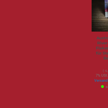
Austr
River
Flakes
für S
Be
4
7% USt.
Versand
s