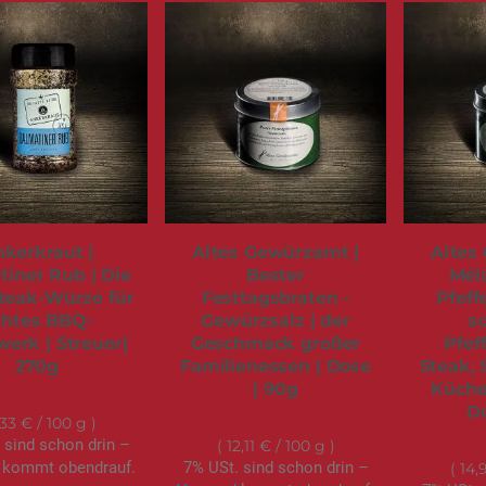
kerkraut |
Altes Gewürzamt |
Altes
iner Rub | Die
Bester
Mél
teak-Würze für
Festtagsbraten -
Pfeff
chtes BBQ-
Gewürzsalz | der
s
erk | Streuer|
Geschmack großer
Pfef
270g
Familienessen | Dose
Steak, 
| 90g
Küch
8,99 €
Do
10,90 €
,33 €
/ 100 g
 sind schon drin –
12,11 €
/ 100 g
kommt obendrauf.
7% USt. sind schon drin –
14,