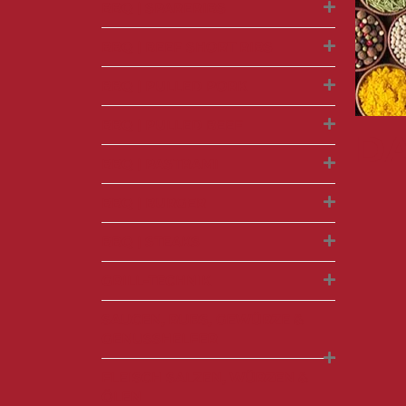
BBQ | SPARERIBS
BBQ | BEEF SHORT RIBS
BBQ | PULLED PORK
BBQ | PULLED BEEF
D
BBQ | PASTRAMI
BBQ | BURGER
BBQ | STEAKS
GRILL-TECHNIK
SAUCEN, RUBS, GEWÜRZE &
GENUSSHELFER
FLEISCH SALZEN, WÜRZEN &
ÖLEN