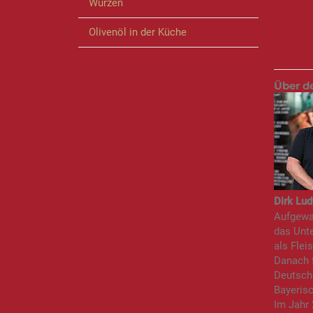
Würzen
Olivenöl in der Küche
Über d
Dirk Lud
Aufgewac
das Unte
als Flei
Danach f
Deutsch
Bayeris
Im Jahr