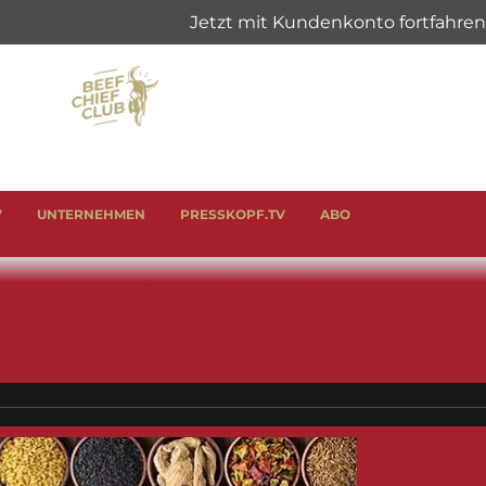
V
UNTERNEHMEN
PRESSKOPF.TV
ABO
& SCHINKEN
ANLÄSSE
GENUSSHELFER