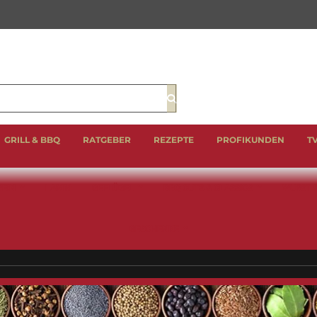
Suche
GRILL & BBQ
RATGEBER
REZEPTE
PROFIKUNDEN
T
EIN
LAMM
GEFLÜGEL
BBQ CUTS & CLASSICS
WURST 
GESCHENKE