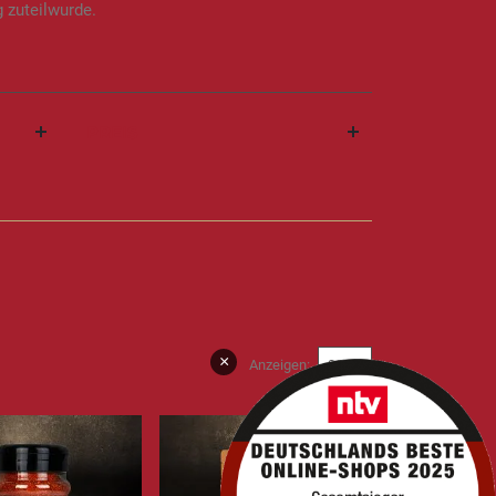
 zuteilwurde.
PREIS
×
Anzeigen