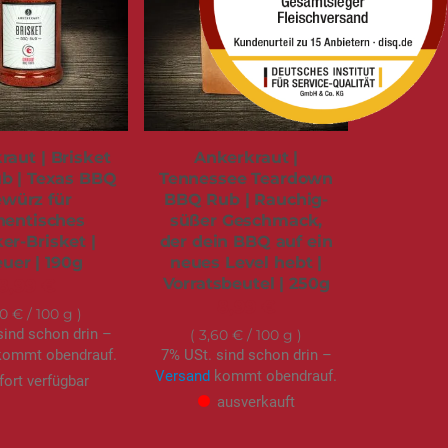
raut | Brisket
Ankerkraut |
b | Texas BBQ
Tennessee Teardown
würz für
BBQ Rub | Rauchig-
hentisches
süßer Geschmack,
r-Brisket |
der dein BBQ auf ein
euer | 190g
neues Level hebt |
Vorratsbeutel | 250g
8,99 €
8,99 €
50 €
/ 100 g
sind schon drin –
3,60 €
/ 100 g
ommt obendrauf.
7% USt. sind schon drin –
Versand
kommt obendrauf.
fort verfügbar
ausverkauft