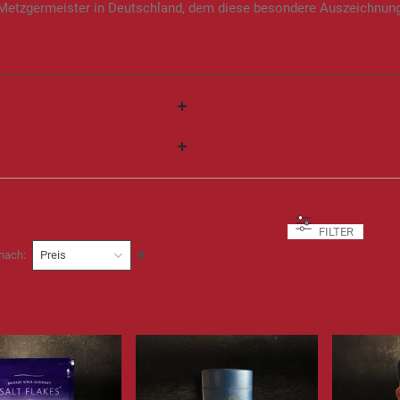
 Metzgermeister in Deutschland, dem diese besondere Auszeichnung
ICHT (G)
HERSTELLER
WENDUNG FÜR
FILTER
In
 nach
absteigender
Reihenfolge