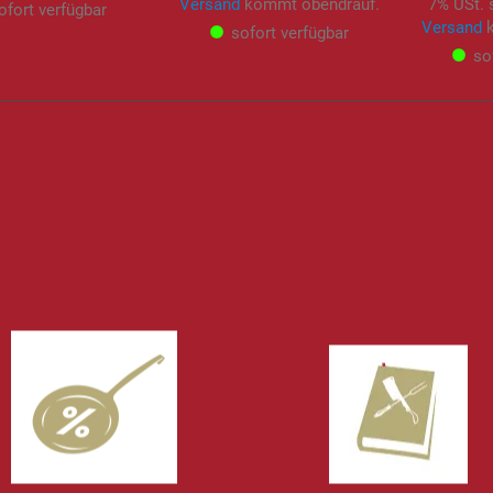
Versand
kommt obendrauf.
7% USt. 
ofort verfügbar
Versand
k
sofort verfügbar
so