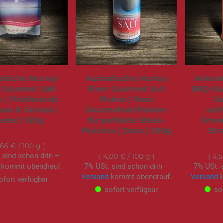
alische Murray
Australische Murray
Ankerk
 Gourmet Salt
River Gourmet Salt
BBQ-Ru
 | Finishersalz
Flakes | Rosa
Ge
teak & Genuss |
Gourmetsalzflocken
aut
utel | 150g
für perfekte Steak-
Smoke
Finishes | Dose | 200g
Str
6,99 €
7,99 €
,66 €
/ 100 g
 sind schon drin –
4,00 €
/ 100 g
4,
kommt obendrauf.
7% USt. sind schon drin –
7% USt. 
Versand
kommt obendrauf.
Versand
k
ofort verfügbar
sofort verfügbar
so