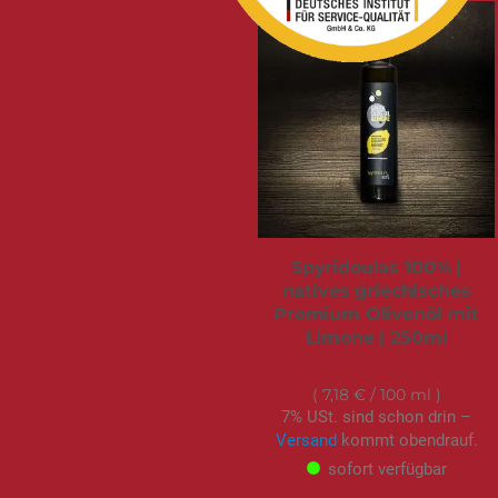
Spyridoulas 100% |
natives griechisches
Premium Olivenöl mit
Limone | 250ml
17,95 €
7,18 €
/ 100 ml
7% USt. sind schon drin –
Versand
kommt obendrauf.
sofort verfügbar