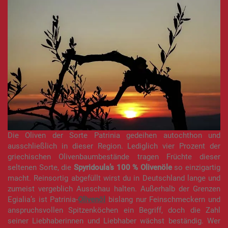
Die Oliven der Sorte Patrinia gedeihen autochthon und
ausschließlich in dieser Region. Lediglich vier Prozent der
griechischen Olivenbaumbestände tragen Früchte dieser
seltenen Sorte, die
Spyridoula’s 100 % Olivenöle
so einzigartig
macht. Reinsortig abgefüllt wirst du in Deutschland lange und
zumeist vergeblich Ausschau halten. Außerhalb der Grenzen
Egialia’s ist Patrinia-
Olivenöl
bislang nur Feinschmeckern und
anspruchsvollen Spitzenköchen ein Begriff, doch die Zahl
seiner Liebhaberinnen und Liebhaber wächst beständig. Wer