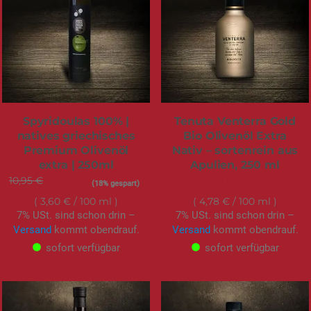
Spyridoulas 100% |
Tenuta Venterra Gold
natives griechisches
Bio Olivenöl Extra
Premium Olivenöl
Nativ – sortenrein aus
extra | 250ml
Apulien, 250 ml
10,95 €
Sonderangebot
8,99 €
11,95 €
(18% gespart)
3,60 €
/ 100 ml
4,78 €
/ 100 ml
7% USt. sind schon drin –
7% USt. sind schon drin –
Versand
kommt obendrauf.
Versand
kommt obendrauf.
sofort verfügbar
sofort verfügbar