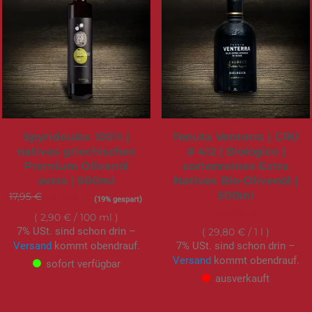
Spyridoulas 100% |
Tenuta Venterra | CRU
natives griechisches
# 412 | Biologico |
Premium Olivenöl
sortenreines Extra
extra | 500ml
Natives Bio-Olivenöl |
500ml
17,95 €
Sonderangebot
14,49 €
(19% gespart)
14,90 €
2,90 €
/ 100 ml
7% USt. sind schon drin –
29,80 €
/ 1 l
Versand
kommt obendrauf.
7% USt. sind schon drin –
Versand
kommt obendrauf.
sofort verfügbar
ausverkauft