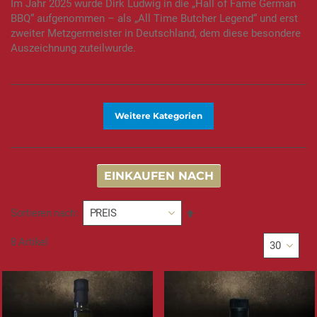
Im Jahr 2025 wurde Dirk Ludwig in die „Hall of Fame German
BBQ“ aufgenommen – als „All Time Butcher Legend“ und erst
zweiter Metzgermeister in Deutschland, dem diese besondere
Auszeichnung zuteilwurde.
Weitere Kategorien
EINKAUFEN NACH
In
Sortieren nach
absteigender
Reihenfolge
8
Artikel