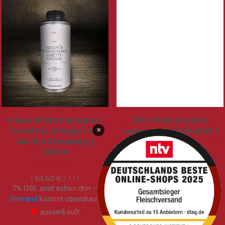
Olivenöl Zitronengras |
Olio Viani | Gentle
×
Limette | Orange | by
Love natives Olivenöl |
Sascha Stemberg |
500ml
250ml
16,90 €
15,90 €
33,80 €
/ 1 l
7% USt. sind schon drin –
63,60 €
/ 1 l
7% USt. sind schon drin –
Versand
kommt obendrauf.
Versand
kommt obendrauf.
sofort verfügbar
ausverkauft