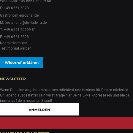
WhatsApp:
+49 6661 70999-60
F: +49 6661 5828
Gastronomiegroßhandel:
M:
bestellung@der-ludwig.de
T:
+49 6661 70999-81
F: +49 6661 5828
Kontaktformular
Testimonial werden
Widerruf erklären
NEWSLETTER
Wenn Du keine Angebote verpassen möchtest und bestens für Deinen nächsten
Grillabend ausgestattet sein willst, trage hier Deine E-Mail-Adresse ein und bleibe
immer auf dem neuesten Stand!