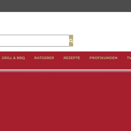
Suche
GRILL & BBQ
RATGEBER
REZEPTE
PROFIKUNDEN
T
%SALE
BESTSELLER
RIND & KALB