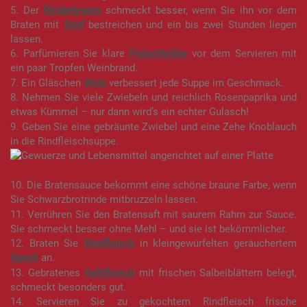
5. Der
Rinderbraten
schmeckt besser, wenn Sie ihn vor dem
Braten mit
Senf
bestreichen und ein bis zwei Stunden liegen
lassen.
6. Parfümieren Sie klare
Fleischbrühe
vor dem Servieren mit
ein paar Tropfen Weinbrand.
7. Ein Gläschen
Wein
verbessert jede Suppe im Geschmack.
8. Nehmen Sie viele Zwiebeln und reichlich Rosenpaprika und
etwas Kümmel – nur dann wird’s ein echter Gulasch!
9. Geben Sie eine gebräunte Zwiebel und eine Zehe Knoblauch
in die Rindfleischsuppe.
10. Die Bratensauce bekommt eine schöne braune Farbe, wenn
Sie Schwarzbrotrinde mitbruzzeln lassen.
11. Verrühren Sie den Bratensaft mit saurem Rahm zur Sauce.
Sie schmeckt besser ohne Mehl – und sie ist bekömmlicher.
12. Braten Sie
Rindfleisch
in kleingewürfelten geräuchertem
Speck
an.
13. Gebratenes
Kalbfleisch
mit frischen Salbeiblättern belegt,
schmeckt besonders gut.
14. Servieren Sie zu gekochtem Rindfleisch frische