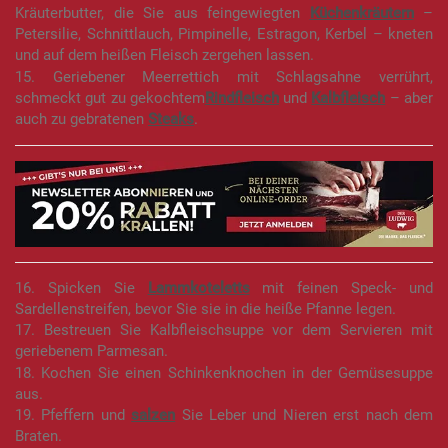
Kräuterbutter, die Sie aus feingewiegten
Küchenkräutern
–
Petersilie, Schnittlauch, Pimpinelle, Estragon, Kerbel – kneten
und auf dem heißen Fleisch zergehen lassen.
15. Geriebener Meerrettich mit Schlagsahne verrührt,
schmeckt gut zu gekochtem
Rindfleisch
und
Kalbfleisch
– aber
auch zu gebratenen
Steaks
.
16. Spicken Sie
Lammkoteletts
mit feinen Speck- und
Sardellenstreifen, bevor Sie sie in die heiße Pfanne legen.
17. Bestreuen Sie Kalbfleischsuppe vor dem Servieren mit
geriebenem Parmesan.
18. Kochen Sie einen Schinkenknochen in der Gemüsesuppe
aus.
19. Pfeffern und
salzen
Sie Leber und Nieren erst nach dem
Braten.