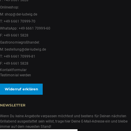
F: +49 6661 5828
Onlineshop:
M:
shop@der-ludwig.de
T:
+49 6661 70999-70
WhatsApp:
+49 6661 70999-60
F: +49 6661 5828
Gastronomiegroßhandel:
M:
bestellung@der-ludwig.de
T:
+49 6661 70999-81
F: +49 6661 5828
Kontaktformular
Testimonial werden
Widerruf erklären
NEWSLETTER
Wenn Du keine Angebote verpassen möchtest und bestens für Deinen nächsten
Grillabend ausgestattet sein willst, trage hier Deine E-Mail-Adresse ein und bleibe
immer auf dem neuesten Stand!