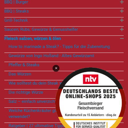
BBQ | Burger
BBQ | Steaks
Grill-Technik
Saucen, Rubs, Gewürze & Genusshelfer
Fleisch salzen, würzen & ölen
How to marinade a Steak? - Tipps für die Zubereitung
Gewürze von Ingo Holland - Altes Gewürzamt
Pfeffer & Steaks
×
Das Würzen
Wie solltest du dein Steak würzen?
Die richtige Würze
Salz – einfach unverzichtbar!
Welche Küchenkräuter gibt es und wofür werden sie
verwendet?
Ratgeber | 27 ultimative Tipps zum Würzen