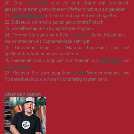
20. Eine
Lammkeule
wird vor dem Braten mit Knoblauch
gespickt und mit getrocknetem Pfefferminzkraut eingerieben.
21.
Schweinebraten
mit einem Schuss Rotwein begießen.
22. Dillsauce schmeckt gut zu gekochtem Fleisch.
23. Sardellensauce zu Königsberger Klopsen.
24. Formen Sie aus einem Rest
Teewurst
kleine Kügelchen –
sie schmecken als Suppeneinlage sehr gut.
25. Gebratene Leber mit Majoran bestreuen und mit
gedünsteten Apfelscheiben servieren.
26. Verwenden Sie Currypuder zum Würzen von
Kalbfleisch
und
Lammfleisch
.
27. Reichen Sie zum gegrillten
Steak
Worcestersauce und
Tomatenketchup, die man fix und fertig kaufen kann.
Über den Autor: