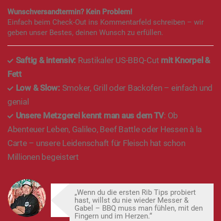
Wunschversandtermin? Kein Problem!
Einfach beim Check-Out ins Kommentarfeld schreiben – wir
geben unser Bestes, deinen Wunsch zu erfüllen.
Saftig & intensiv:
Rustikaler US-BBQ-Cut
mit Knorpel &
Fett
Low & Slow:
Smoker, Grill oder Backofen – einfach und
genial
Unsere Metzgerei kennt man aus dem TV
: Ob
Abenteuer Leben, Galileo, Beef Battle oder Hessen à la
Carte – unsere Leidenschaft für Fleisch hat schon
Millionen begeistert
„Wenn du die ersten Rib Tips probiert
hast, willst du nie wieder Messer &
Gabel – BBQ muss man fühlen, mit den
Fingern und im Herzen.“