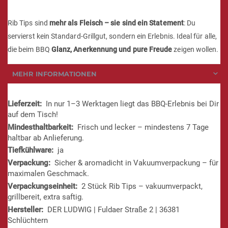
Rib Tips sind
mehr als Fleisch – sie sind ein Statement
: Du
servierst kein Standard-Grillgut, sondern ein Erlebnis. Ideal für alle,
die beim BBQ
Glanz, Anerkennung und pure Freude
zeigen wollen.
MEHR INFORMATIONEN
Mehr
In nur 1–3 Werktagen liegt das BBQ-Erlebnis bei Dir
Informationen
auf dem Tisch!
Frisch und lecker – mindestens 7 Tage
haltbar ab Anlieferung.
ja
Sicher & aromadicht in Vakuumverpackung – für
maximalen Geschmack.
2 Stück Rib Tips – vakuumverpackt,
grillbereit, extra saftig.
DER LUDWIG | Fuldaer Straße 2 | 36381
Schlüchtern