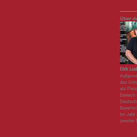
Über d
Dirk Lud
Aufgewac
das Unte
als Flei
Danach f
Deutsch
Bayeris
Im Jahr
zweiter