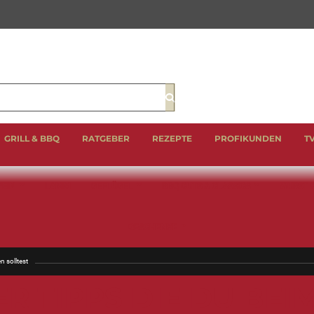
Suche
GRILL & BBQ
RATGEBER
REZEPTE
PROFIKUNDEN
T
EIN
LAMM
GEFLÜGEL
BBQ CUTS & CLASSICS
WURST 
GESCHENKE
n solltest
ER TIPPS DIE DU BEI