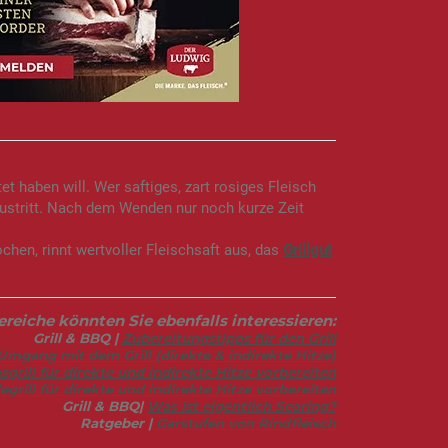
t haben will. Wer saftiges, zart rosiges Fleisch
austritt. Nach dem Wenden nur noch kurze Zeit
hen, rinnt wertvoller Fleischsaft aus, das
Grillgut
eiche könnten Sie ebenfalls interessieren:
Grill & BBQ |
Zubereitungstipps für den Grill
Umgang mit dem Grill (direkte & indirekte Hitze)
grill für direkte und indirekte Hitze vorbereiten
grill für direkte und indirekte Hitze vorbereiten
Grill & BBQ|
Was ist eigentlich Searing?
Ratgeber |
Garstufen von Rindfleisch