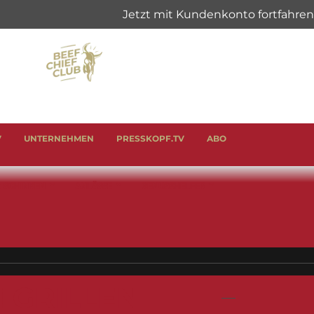
V
UNTERNEHMEN
PRESSKOPF.TV
ABO
& SCHINKEN
ANLÄSSE
GENUSSHELFER
M GRILLEN