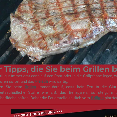
r Tipps, die Sie beim Grillen
rillgut immer erst dann auf den Rost oder in die Grillpfanne legen, 
poren sofort und das
Fleisch
wird saftig.
ten Sie beim
Grillen
immer darauf, dass kein Fett in die Glut
eitsschädliche Stoffe wie z.B. das Benzpyren. Es steigt m
berfläche haften. Daher die Feuerstelle seitlich vom
Grillgut
platzier