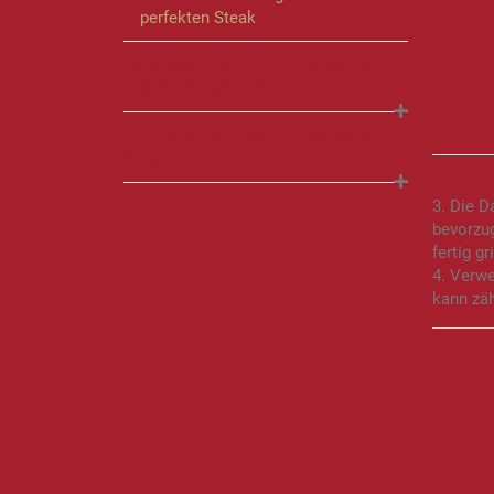
perfekten Steak
SAUCEN, RUBS, GEWÜRZE &
GENUSSHELFER
FLEISCH SALZEN, WÜRZEN &
ÖLEN
3. Die D
bevorzug
fertig g
4. Verw
kann zä