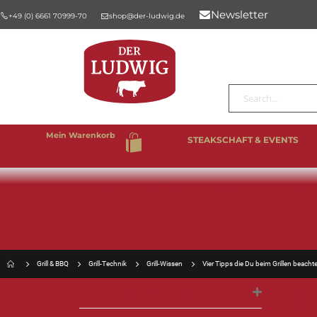
Newsletter
+49 (0) 6661 70999-70
shop@der-ludwig.de
Suche
Mein Warenkorb
STEAKSCHAFT & EVENTS
%SALE
BESTSELLER
RIND & KALB
SCHW
Grill & BBQ
Grill-Technik
Grill-Wissen
Vier Tipps die Du beim Grillen beachte
VI
BBQ | BEEF-BRISKET