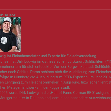
en Autor:
wig ist Fleischermeister und Experte für Fleischveredelung.
hsen ist Dirk Ludwig im osthessischen Luftkurort Schlüchtern (*15.
rnehmertum für sich entdeckte. Von der Bergwinkelstadt Schlüchte
scher nach Schlitz. Daran schloss sich die Ausbildung zum Fleisch
olgte in Nürnberg die Ausbildung zum REFA-Experten. Im Jahr 2016
en Lehrgang zum Fleischsommelier in Augsburg. Inzwischen lehrt D
chen Metzgerhandwerks in der Fuggerstadt.
 2025 wurde Dirk Ludwig in die „Hall of Fame German BBQ“ aufgeno
 Metzgermeister in Deutschland, dem diese besondere Auszeichnung