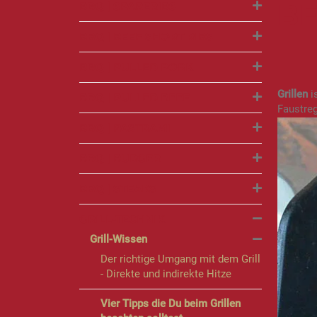
BE
BBQ | SPARERIBS
BBQ | BEEF SHORT RIBS
BBQ | PULLED PORK
Grillen
i
BBQ | PULLED BEEF
Faustreg
BBQ | PASTRAMI
BBQ | BURGER
BBQ | STEAKS
GRILL-TECHNIK
Grill-Wissen
Der richtige Umgang mit dem Grill
- Direkte und indirekte Hitze
Vier Tipps die Du beim Grillen