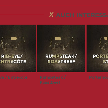
AUCH INTERESS
ye / Entrecôte
Rumpsteak /
Porterho
Roastbeef