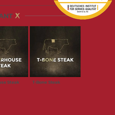
ANT
use Steak
T-Bone Steak