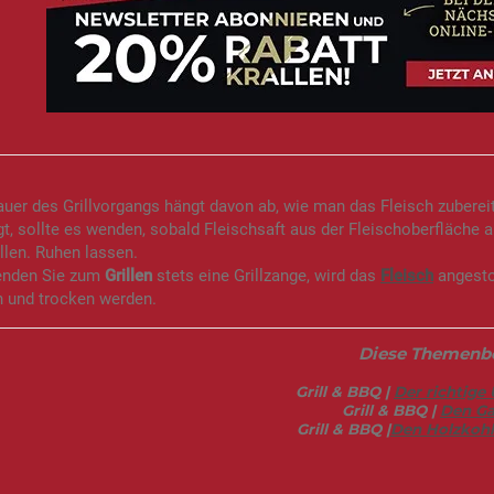
auer des Grillvorgangs hängt davon ab, wie man das Fleisch zubereite
t, sollte es wenden, sobald Fleischsaft aus der Fleischoberfläche 
rillen. Ruhen lassen.
enden Sie zum
Grillen
stets eine Grillzange, wird das
Fleisch
angestoc
h und trocken werden.
Diese Themenber
Grill & BBQ |
Der richtige 
Grill & BBQ |
Den Gas
Grill & BBQ |
Den Holzkohle