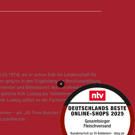
03.1974), wo er schon früh die Leidenschaft für
rn ging es in den Vogelsberg zur Berufsausbildung
×
ermeister und Betriebswirt des Handwerks an.
 gehörte Dirk Ludwig als Teilnehmer zum ersten
irk Ludwig selbst an der Fachschule des
mmen – als „All Time Butcher Legend“ und erst
 zuteilwurde.