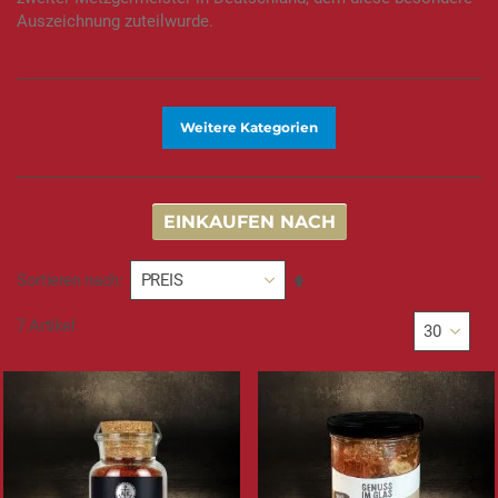
Auszeichnung zuteilwurde.
Weitere Kategorien
EINKAUFEN NACH
In
Sortieren nach
absteigender
Reihenfolge
7
Artikel