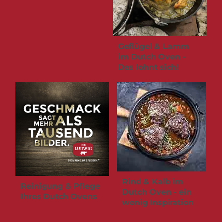
Geflügel & Lamm
im Dutch Oven -
Das lohnt sich!
Rind & Kalb im
Reinigung & Pflege
Dutch Oven - ein
Ihres Dutch Ovens
wenig Inspiration