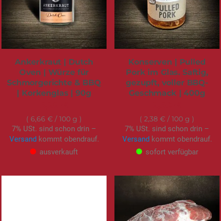
Ankerkraut | Dutch
Konserven | Pulled
Oven | Würze für
Pork im Glas. Saftig,
Schmorgerichte & BBQ
gezupft, voller BBQ-
| Korkenglas | 90g
Geschmack | 400g
5,99 €
9,50 €
6,66 €
/ 100 g
2,38 €
/ 100 g
7% USt. sind schon drin –
7% USt. sind schon drin –
Versand
kommt obendrauf.
Versand
kommt obendrauf.
ausverkauft
sofort verfügbar