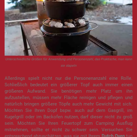
Unterschiedliche Größen für Anwendung und Personenzahl, das Praktische, man kann
sie stapeln
Allerdings spielt nicht nur die Personenanzahl eine Rolle.
Schließlich bedeutet ein größerer Topf auch immer einen
größeren Aufwand. Sie benötigen mehr Platz um ihn
aufzustellen, müssen mehr Fläche reinigen und pflegen und
natürlich bringen größere Töpfe auch mehr Gewicht mit sich.
Möchten Sie Ihren Dopf bspw. auch auf dem Gasgrill, im
Kugelgrill oder im Backofen nutzen, darf dieser nicht zu groß
sein. Möchten Sie Ihren Feuertopf zum Camping Ausflug
mitnehmen, sollte er nicht zu schwer sein. Versuchen Sie
entsprechend abzuschätzen, was sie mit Ihrem
Dutch Oven
tun