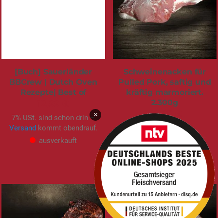
[Buch] Sauerländer
Schweinenacken für
BBCrew | Dutch Oven
Pulled Pork, saftig und
Rezepte| Best of
kräftig marmoriert.
2.300g
12,99 €
49,95 €
×
7% USt. sind schon drin –
2,17 €
/ 100 g
Versand
kommt obendrauf.
7% USt. sind schon drin –
ausverkauft
Versand
kommt obendrauf.
sofort verfügbar