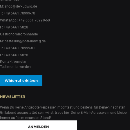
M:
shop@der-ludwig.de
T:
+49 6661 70999-70
WhatsApp:
+49 6661 70999-60
F: +49 6661 5828
Gastronomiegroßhandel:
M:
bestellung@der-ludwig.de
T:
+49 6661 70999-81
F: +49 6661 5828
Kontaktformular
Testimonial werden
Widerruf erklären
NEWSLETTER
Wenn Du keine Angebote verpassen möchtest und bestens für Deinen nächsten
Grillabend ausgestattet sein willst, trage hier Deine E-Mail-Adresse ein und bleibe
immer auf dem neuesten Stand!