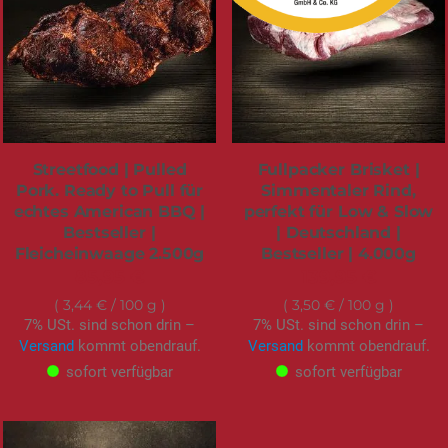
Streetfood | Pulled
Fullpacker Brisket |
Pork. Ready to Pull für
Simmentaler Rind,
echtes American BBQ |
perfekt für Low & Slow
Bestseller |
| Deutschland |
Fleicheinwaage 2.500g
Bestseller | 4.000g
85,95 €
139,95 €
3,44 €
/ 100 g
3,50 €
/ 100 g
7% USt. sind schon drin –
7% USt. sind schon drin –
Versand
kommt obendrauf.
Versand
kommt obendrauf.
sofort verfügbar
sofort verfügbar