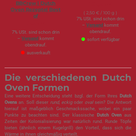
BBCrew | Dutch
169,95 €
Oven Rezepte| Best
2,50 €
/ 100 g
of
7% USt. sind schon drin
12,99 €
–
Versand
kommt
obendrauf.
7% USt. sind schon drin
–
Versand
kommt
sofort verfügbar
obendrauf.
ausverkauft
Die verschiedenen Dutch
Oven Formen
Eine weitere Entscheidung steht bzgl. der Form Ihres
Dutch
Ovens
an. Soll dieser
rund, eckig
oder
oval
sein? Die Antwort
hierauf ist maßgeblich Geschmackssache, wobei ein paar
Punkte zu beachten sind. Der klassische
Dutch Oven
aus
Zeiten der Kolonialisierung war natürlich rund. Runde Töpfe
bieten (ähnlich einem Kugelgrill) den Vorteil, dass sich die
Wärme in ihnen gleichmäßig verteilt.