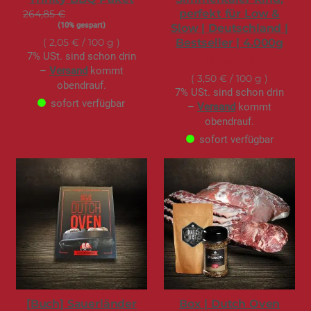
perfekt für Low &
264,85 €
S
238,37 €
o
(10% gespart)
Slow | Deutschland |
n
d
Bestseller | 4.000g
2,05 €
/ 100 g
e
r
7% USt. sind schon drin
139,95 €
a
–
Versand
kommt
n
3,50 €
/ 100 g
g
obendrauf.
e
7% USt. sind schon drin
b
sofort verfügbar
o
–
Versand
kommt
t
obendrauf.
sofort verfügbar
[Buch] Sauerländer
Box | Dutch Oven