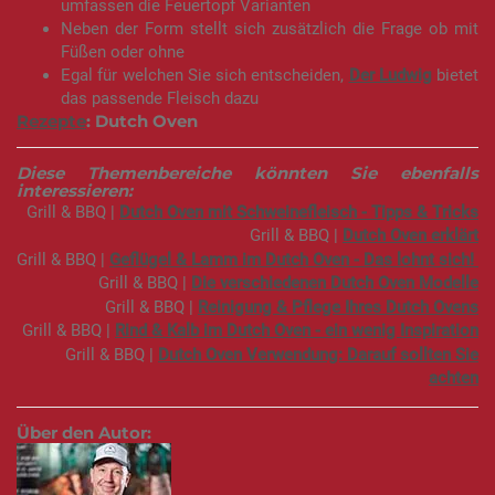
umfassen die Feuertopf Varianten
Neben der Form stellt sich zusätzlich die Frage ob mit
Füßen oder ohne
Egal für welchen Sie sich entscheiden,
Der Ludwig
bietet
das passende Fleisch dazu
Rezepte
: Dutch Oven
Diese Themenbereiche könnten Sie ebenfalls
interessieren:
Grill & BBQ |
Dutch Oven mit Schweinefleisch - Tipps & Tricks
Grill & BBQ |
Dutch Oven erklärt
Grill & BBQ |
Geflügel & Lamm im Dutch Oven - Das lohnt sich!
Grill & BBQ |
Die verschiedenen Dutch Oven Modelle
Grill & BBQ |
Reinigung & Pflege Ihres Dutch Ovens
Grill & BBQ |
Rind & Kalb im Dutch Oven - ein wenig Inspiration
Grill & BBQ |
Dutch Oven Verwendung: Darauf sollten Sie
achten
Über den Autor: