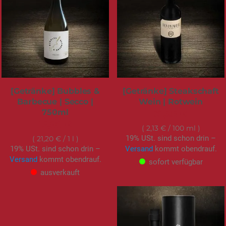
[Getränke] Bubbles &
[Getränke] Steakschaft
Barbecue | Secco |
Wein | Rotwein
750ml
31,95 €
15,90 €
2,13 €
/ 100 ml
19% USt. sind schon drin –
21,20 €
/ 1 l
19% USt. sind schon drin –
Versand
kommt obendrauf.
Versand
kommt obendrauf.
sofort verfügbar
ausverkauft