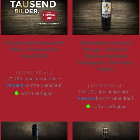
[Getränke] Steakschaft
[Getränke] Le Boeuf
Wein | Hausmarke
Rouge – Butcher
Rosê 2023
Estate, Domaine
Fabregues | Rotwein |
12,00 €
750ml
1,20 €
/ 100 ml
12,90 €
7% USt. sind schon drin –
Versand
kommt obendrauf.
1,72 €
/ 100 ml
19% USt. sind schon drin –
sofort verfügbar
Versand
kommt obendrauf.
sofort verfügbar