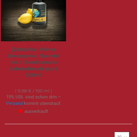
[Getränke] Feiner
Limoncello | Skandal
No. 1 | Mediterrane
Lebensfreude pur |
500ml
49,90 €
9,98 €
/ 100 ml
19% USt. sind schon drin –
Versand
kommt obendrauf.
ausverkauft