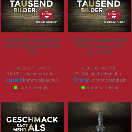
[Getränke] Steakschaft
[Getränke] Steakschaft
Wein | Hausmarke Rot
Wein | Hausmarke
2023
Weiß 2025
6,90 €
6,90 €
0,69 €
/ 100 ml
0,69 €
/ 100 ml
7% USt. sind schon drin –
7% USt. sind schon drin –
Versand
kommt obendrauf.
Versand
kommt obendrauf.
sofort verfügbar
sofort verfügbar