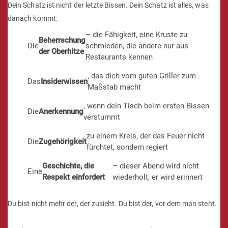
nach Hause nimmst
Am Ende einer Heldenreise kehrt der Held verändert zurück. Mit
etwas, das ihm keiner mehr nehmen kann.
Dein Schatz ist nicht der letzte Bissen. Dein Schatz ist alles, was
danach kommt:
– die Fähigkeit, eine Kruste zu
Beherrschung
Die
schmieden, die andere nur aus
der Oberhitze
Restaurants kennen
, das dich vom guten Griller zum
Das
Insiderwissen
Maßstab macht
, wenn dein Tisch beim ersten Bissen
Die
Anerkennung
verstummt
zu einem Kreis, der das Feuer nicht
Die
Zugehörigkeit
fürchtet, sondern regiert
Geschichte, die
– dieser Abend wird nicht
Eine
Respekt einfordert
wiederholt, er wird erinnert