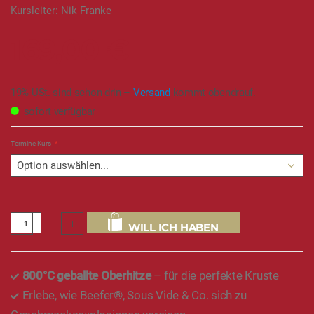
Kursleiter:
Nik Franke
169,00 €
19% USt. sind schon drin –
Versand
kommt obendrauf.
sofort verfügbar
Termine Kurs
Termin:
Mittwoch, 17.04.2024
Beginn:
18:00 Uhr
Ende:
22:00 Uhr
offene Plätze:
0
WILL ICH HABEN