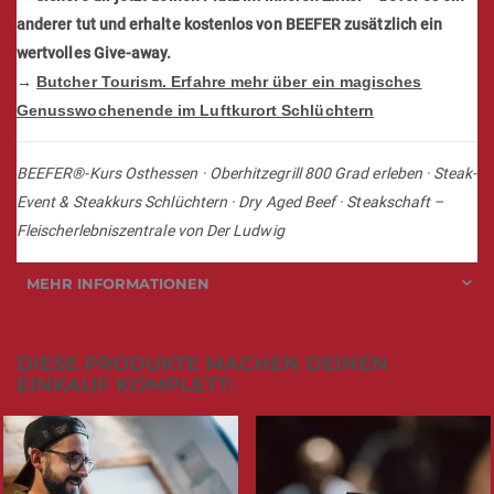
20 Plätze. Mehr gibt es nicht.
Und sie sind vergeben, bevor du es
dir zweimal überlegst.
Das ist kein Workshop. Es ist ein Statement.
→ Sichere dir jetzt deinen Platz im inneren Zirkel – bevor es ein
anderer tut und erhalte kostenlos von BEEFER zusätzlich ein
wertvolles Give-away.
→
Butcher Tourism. Erfahre mehr über ein magisches
Genusswochenende im Luftkurort Schlüchtern
BEEFER®-Kurs Osthessen · Oberhitzegrill 800 Grad erleben · Steak-
Event & Steakkurs Schlüchtern · Dry Aged Beef · Steakschaft –
Fleischerlebniszentrale von Der Ludwig
MEHR INFORMATIONEN
DIESE PRODUKTE MACHEN DEINEN
EINKAUF KOMPLETT: