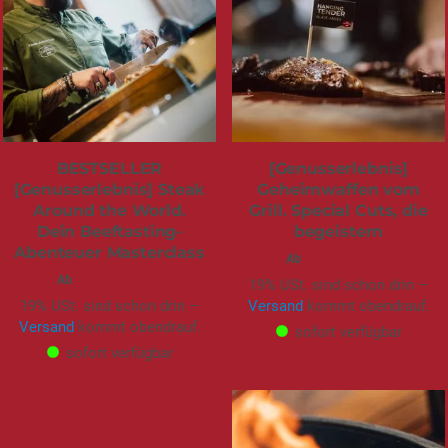
BESTSELLER
[Genusserlebnis]
[Genusserlebnis] Steak
Geheimwaffen vom
Around the World.
Grill. Special Cuts, die
Dein Beeftasting-
begeistern
Abenteuer Masterclass
165,00 €
Ab
179,00 €
Ab
19% USt. sind schon drin –
19% USt. sind schon drin –
Versand
kommt obendrauf.
Versand
kommt obendrauf.
sofort verfügbar
sofort verfügbar