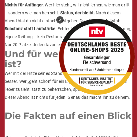
Bad Hersfeld
×
Warum du hier sein musst
Nichts für Anfänger.
Wer hier steht, will nicht lernen, wie man grillt
– sondern wie man herrscht.
Status, der bleibt.
Nach diesem
Abend bist du nicht einfach Gastgeber. Du wirst der Maßstab.
Substanz statt Lautstärke.
Echtes Handwerk, eigene Schlachtung,
eigene Reifung – kein Restaurant kann das kopieren.
Limitierung.
Nur 20 Plätze. Jeder davon ein Privileg.
Und für wen das nichts
ist?
Wer mit der Hitze seines Standardgrills zufrieden ist, bleibt es
besser. Wer „geht schon" für ein Ergebnis hält, ist hier falsch. Wer
lieber zusieht, statt zu beherrschen, spart sich das Ticket.
Dieser Abend ist nichts für jeden. Genau das macht ihn zu deinem.