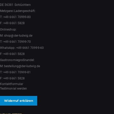
KONTAKT
Fuldaer Straße 2
DE 36381 Schlüchtern
Metzgerei Ladengeschäft:
T:
+49 6661 70999-80
F: +49 6661 5828
Onlineshop:
M:
shop@der-ludwig.de
T:
+49 6661 70999-70
WhatsApp:
+49 6661 70999-60
F: +49 6661 5828
Gastronomiegroßhandel:
M:
bestellung@der-ludwig.de
T:
+49 6661 70999-81
F: +49 6661 5828
Kontaktformular
Testimonial werden