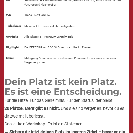
Die Fakten auf einen Blick
Ort
Steakschaft – Fleischerlebniszentrale, Fuldaer Straße 4, 36381 Schlüchtern
(Osthessen) / barrierefrei
Zeit
18:00 bis 22:00 Uhr
Teilnehmer
Maximal 20 – selektiert statt vollgestopft
Getränke
Alle inklusive – Premium versteht sich
Highlight
Der BEEFER® mit 800 °C Oberhitze – live im Einsatz
Menü
Mehrgang-Menü aus handverlesenen Premium-Cuts, inszeniert wie ein
Siegertreppchen
Dein Platz ist kein Platz.
Es ist eine Entscheidung.
Für die Hitze. Für das Geheimnis. Für den Status, der bleibt.