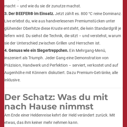
2. Theorie für den inneren Zirkel.
Insider-Wissen zu
Fleischqualität, Reifegraden und Cuts, das du sonst nur hinter den
Kulissen der Branche bekommst. Du verstehst zum ersten Mal
wirklich, was Oberhitze auf molekularer Ebene mit deinem Fleisch
macht – und wie du sie dir zunutze machst.
3. Der BEEFER® im Einsatz.
Jetzt zählt es. 800 °C reine Dominanz.
Live erlebst du, wie aus handverlesenen Premiumstücken unter
glühender Oberhitze diese Kruste entsteht, die kein Standardgrill je
liefern wird. Du siehst die Technik, die sitzt – und verstehst, warum
sie der Unterschied zwischen Grillen und Herrschen ist.
4. Genuss wie ein Siegertreppchen.
Ein Mehrgang-Menü,
inszeniert als Triumph. Jeder Gang eine Demonstration von
Präzision, Handwerk und Perfektion – serviert, verkostet und auf
Augenhöhe mit Könnern diskutiert. Dazu Premium-Getränke, alle
inklusive.
Der Schatz: Was du mit