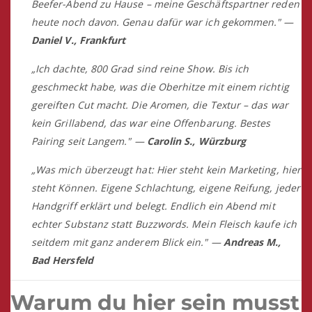
Das sagen Teilnehmer
„Ich hatte zwei Grills, ein Smoker, alles. Und trotzdem
nie diese Kruste. Nach diesem Abend schon. Mein erster
Beefer-Abend zu Hause – meine Geschäftspartner reden
heute noch davon. Genau dafür war ich gekommen." —
Daniel V., Frankfurt
„Ich dachte, 800 Grad sind reine Show. Bis ich
geschmeckt habe, was die Oberhitze mit einem richtig
gereiften Cut macht. Die Aromen, die Textur – das war
kein Grillabend, das war eine Offenbarung. Bestes
Pairing seit Langem." —
Carolin S., Würzburg
„Was mich überzeugt hat: Hier steht kein Marketing, hier
steht Können. Eigene Schlachtung, eigene Reifung, jeder
Handgriff erklärt und belegt. Endlich ein Abend mit
echter Substanz statt Buzzwords. Mein Fleisch kaufe ich
seitdem mit ganz anderem Blick ein." —
Andreas M.,