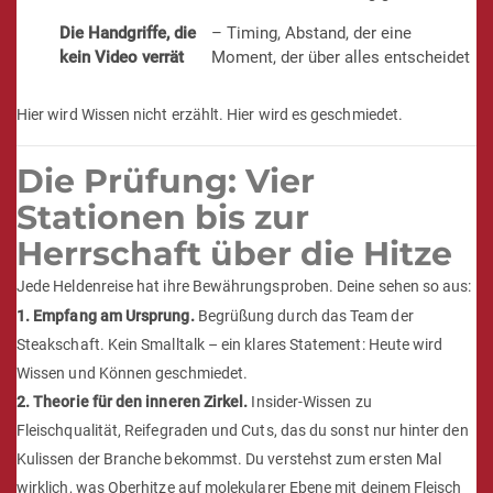
Welcher Cut die 800 °C
– und welcher darunter
wirklich verträgt
zusammenbricht
Welche Reifegrade unter Oberhitze
– Dry Aged & Co.,
ihr volles Aroma entfalten
richtig gelesen
Die Handgriffe, die
– Timing, Abstand, der eine
kein Video verrät
Moment, der über alles entscheidet
Hier wird Wissen nicht erzählt. Hier wird es geschmiedet.
Die Prüfung: Vier
Stationen bis zur
Herrschaft über die Hitze
Jede Heldenreise hat ihre Bewährungsproben. Deine sehen so aus:
1. Empfang am Ursprung.
Begrüßung durch das Team der
Steakschaft. Kein Smalltalk – ein klares Statement: Heute wird
Wissen und Können geschmiedet.