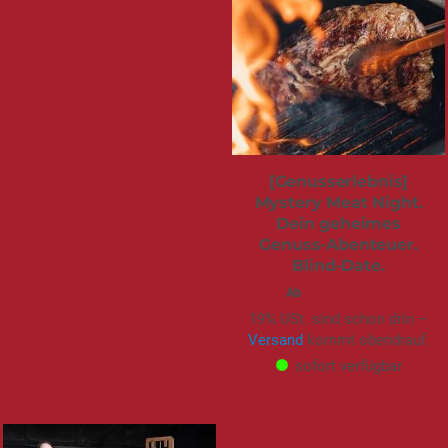
[Genusserlebnis]
Mystery Meat Night.
Dein geheimes
Genuss-Abenteuer.
Blind-Date.
165,00 €
Ab
19% USt. sind schon drin –
Versand
kommt obendrauf.