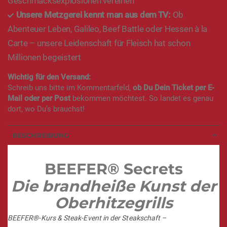
800°C geballte Oberhitze
– für die perfekte Kruste
Erlebe, wie Beefer®, Sous Vide & Co. sich zu
Geschmacksexplosionen vereinen
Unsere Metzgerei kennt man aus dem TV:
Ob
Abenteuer Leben, Galileo, Beef Battle oder Hessen à la
Carte – unsere Leidenschaft für Fleisch hat schon
Millionen begeistert
Wichtig für den Versand:
Schreib uns bitte im Kommentarfeld,
ob Du Dein Ticket per E-
Mail oder per Post
bekommen möchtest. So landet es genau
dort, wo Du’s brauchst!
BESCHREIBUNG
BEEFER® Secrets