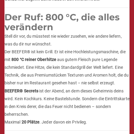
Was die Profis können, bleibt dir verwehrt.
Nicht weil dir das
Talent fehlt – sondern weil dir das Geheimnis fehlt. Die Maschine.
Die Technik. Der Zugang.
Genau hier beginnt deine Reise in den inneren Kreis.
Der Ruf: 800 °C, die alles
verändern
Stell dir vor, du müsstest nie wieder zusehen, wie andere liefern,
was du dir nur wünschst.
Der BEEFER® ist kein Grill. Er ist eine Hochleistungsmaschine, die
mit
800 °C reiner Oberhitze
aus gutem Fleisch pure Legende
schmiedet. Eine Hitze, die kein Standardgrill der Welt liefert. Eine
Technik, die aus Premiumstücken Texturen und Aromen holt, die du
bisher nur im Restaurant gesehen hast – nie selbst erzeugt.
BEEFER® Secrets
ist der Abend, an dem dieses Geheimnis deins
wird. Kein Kochkurs. Keine Bastelstunde. Sondern die Eintrittskarte