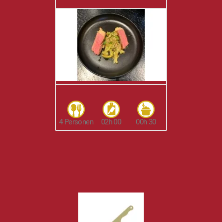
4 Personen
02h 00
00h 30