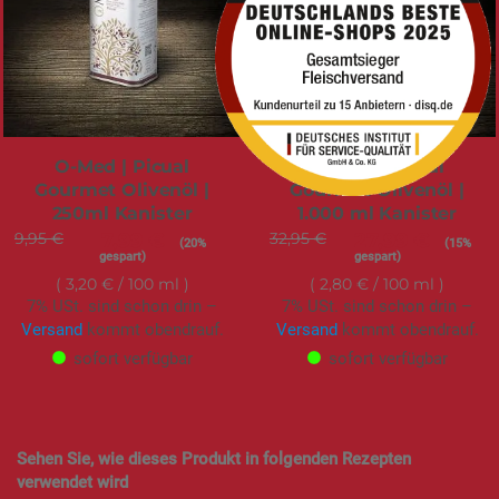
O-Med | Picual
O-Med | Picual
Gourmet Olivenöl |
Gourmet Olivenöl |
250ml Kanister
1.000 ml Kanister
9,95 €
Sonderangebot
7,99 €
32,95 €
Sonderangebot
27,99 €
(20%
(15%
gespart)
gespart)
3,20 €
/ 100 ml
2,80 €
/ 100 ml
7% USt. sind schon drin –
7% USt. sind schon drin –
Versand
kommt obendrauf.
Versand
kommt obendrauf.
sofort verfügbar
sofort verfügbar
Sehen Sie, wie dieses Produkt in folgenden Rezepten
verwendet wird