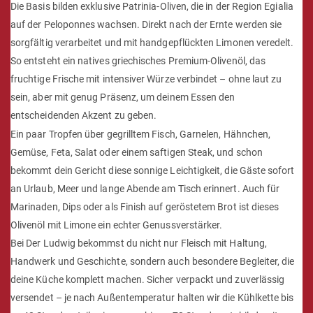
Die Basis bilden exklusive Patrinia-Oliven, die in der Region Egialia
auf der Peloponnes wachsen. Direkt nach der Ernte werden sie
sorgfältig verarbeitet und mit handgepflückten Limonen veredelt.
So entsteht ein natives griechisches Premium-Olivenöl, das
fruchtige Frische mit intensiver Würze verbindet – ohne laut zu
sein, aber mit genug Präsenz, um deinem Essen den
entscheidenden Akzent zu geben.
Ein paar Tropfen über gegrilltem Fisch, Garnelen, Hähnchen,
Gemüse, Feta, Salat oder einem saftigen Steak, und schon
bekommt dein Gericht diese sonnige Leichtigkeit, die Gäste sofort
an Urlaub, Meer und lange Abende am Tisch erinnert. Auch für
Marinaden, Dips oder als Finish auf geröstetem Brot ist dieses
Olivenöl mit Limone ein echter Genussverstärker.
Bei Der Ludwig bekommst du nicht nur Fleisch mit Haltung,
Handwerk und Geschichte, sondern auch besondere Begleiter, die
deine Küche komplett machen. Sicher verpackt und zuverlässig
versendet – je nach Außentemperatur halten wir die Kühlkette bis