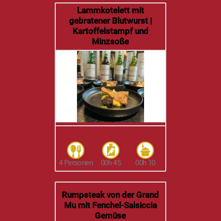
Lammkotelett mit
gebratener Blutwurst |
Kartoffelstampf und
Minzsoße
4 Personen
00h 45
00h 10
Rumpsteak von der Grand
Mu mit Fenchel-Salsiccia
Gemüse