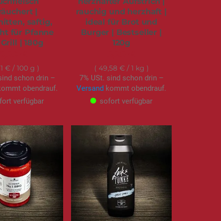
chfleisch
herzhafter Aufstrich |
räuchert |
rauchig und herzhaft |
itten, saftig,
ideal für Brot und
t für Pfanne
Burger | Bestseller |
Grill | 180g
120g
6,50 €
5,95 €
61 €
/ 100 g
49,58 €
/ 1 kg
sind schon drin –
7% USt. sind schon drin –
ommt obendrauf.
Versand
kommt obendrauf.
fort verfügbar
sofort verfügbar