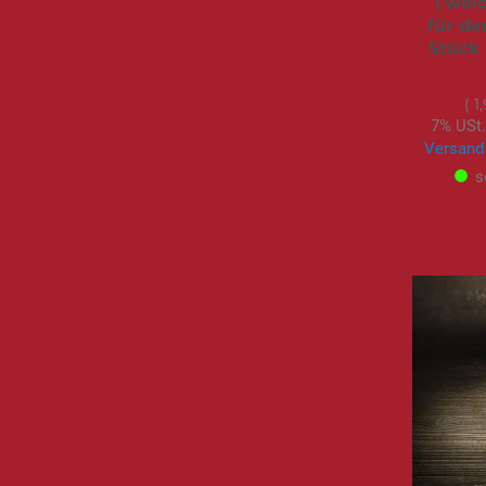
| weic
für de
Stück 
1
7% USt.
Versand
s