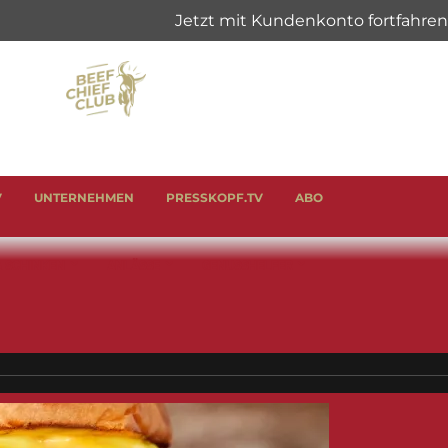
V
UNTERNEHMEN
PRESSKOPF.TV
ABO
& SCHINKEN
ANLÄSSE
GENUSSHELFER