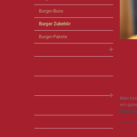
Burger-Buns
Burger Zubehör
Burger-Pakete
AL
RIPPENGLÜCK
GL
BEEF BRISKET – DER STAR IM
SMOKER
LUDWIGS PULLED MEAT
SPEZIALITÄTEN
Man kenn
RUSSISCHES SCHASCHLIK –
ein gute
ORIGINAL & HANDGEMACHT
GYROS FÜR GRILLMEISTER
GEW
BBQ SPIESSE – FÜR ECHTE G