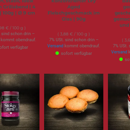
h, stabil, ideal
konzentrierter Dry
Bau
n Grillabend | 4
Aged
ge
| 100g | Ø 9 cm
Fleischgeschmack im
geschn
Glas | 90g
gemach
3,95 €
und 
3,49 €
,98 €
/ 100 g
 sind schon drin –
3,88 €
/ 100 g
kommt obendrauf.
7% USt. sind schon drin –
3,
Versand
kommt obendrauf.
7% USt. 
ofort verfügbar
Versand
k
sofort verfügbar
so