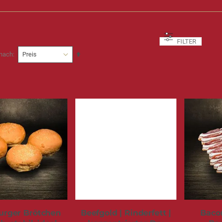
FILTER
In
 nach
absteigender
Reihenfolge
urger Brötchen
Beefgold | Rinderfett |
Baco