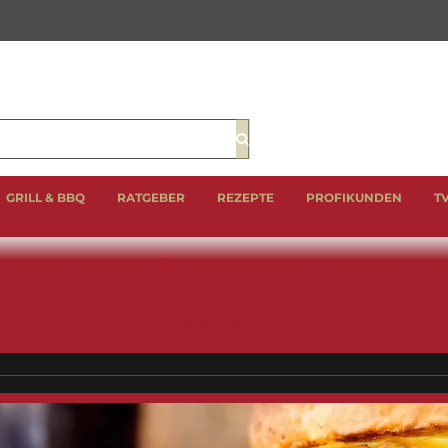
Suche
GRILL & BBQ
RATGEBER
REZEPTE
PROFIKUNDEN
T
EIN
LAMM
GEFLÜGEL
BBQ CUTS & CLASSICS
WURST 
GESCHENKE