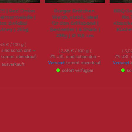
S | Red Onion
Burger Brötchen.
BBQ-Sa
elmarmelade |
Weich, stabil, ideal
No. 
tes Zwiebel
für den Grillabend |
Klassike
tney | 265g
Bestseller | 4 Stück |
Küche 
236g | Ø 11,5 cm
6,49 €
6,90 €
,45 €
/ 100 g
 sind schon drin –
2,88 €
/ 100 g
3,0
kommt obendrauf.
7% USt. sind schon drin –
7% USt. 
Versand
kommt obendrauf.
Versand
k
ausverkauft
sofort verfügbar
so