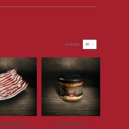
Anzeigen
n gesmokt |
Bacon Jam |