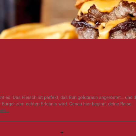
LES, WAS DEINEN B
ÜCKLICH MACHT
t es: Das Fleisch ist perfekt, das Bun goldbraun angeröstet… und
r Burger zum echten Erlebnis wird. Genau hier beginnt deine Reise.
ICHT (G)
PREIS