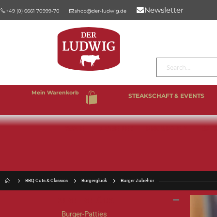
Newsletter
+49 (0) 6661 70999-70
shop@der-ludwig.de
Suche
Mein Warenkorb
STEAKSCHAFT & EVENTS
%SALE
BESTSELLER
RIND & KALB
SCHW
BBQ Cuts & Classics
Burgerglück
Burger Zubehör
BURGERGLÜCK
Burger-Patties