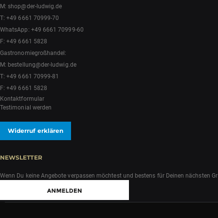
M:
shop@der-ludwig.de
T:
+49 6661 70999-70
WhatsApp:
+49 6661 70999-60
F: +49 6661 5828
Gastronomiegroßhandel:
M:
bestellung@der-ludwig.de
T:
+49 6661 70999-81
F: +49 6661 5828
Kontaktformular
Testimonial werden
Widerruf erklären
NEWSLETTER
Wenn Du keine Angebote verpassen möchtest und bestens für Deinen nächsten Grill