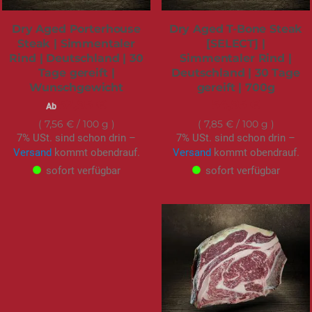
Dry Aged Porterhouse
Dry Aged T-Bone Steak
Steak | Simmentaler
[SELECT] |
Rind | Deutschland | 30
Simmentaler Rind |
Tage gereift |
Deutschland | 30 Tage
Wunschgewicht
gereift | 700g
52,95 €
54,95 €
Ab
7,85 €
/ 100 g
7,56 €
/ 100 g
7% USt. sind schon drin –
7% USt. sind schon drin –
Versand
kommt obendrauf.
Versand
kommt obendrauf.
sofort verfügbar
sofort verfügbar