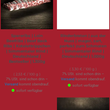
Spareribs | Loin
Rinderbraten | aus der
Beefribs | Beef Back
Nuss | mager, zart,
Ribs | Kotelettrippchen
perfekt zum Schmoren
| Simmentaler Rind |
| Simmentaler Rind |
Deutschland |
Deutschland | 1.000g
Bestseller | 1.300g
32,95 €
32,95 €
3,30 €
/ 100 g
7% USt. sind schon drin –
2,53 €
/ 100 g
7% USt. sind schon drin –
Versand
kommt obendrauf.
Versand
kommt obendrauf.
sofort verfügbar
sofort verfügbar