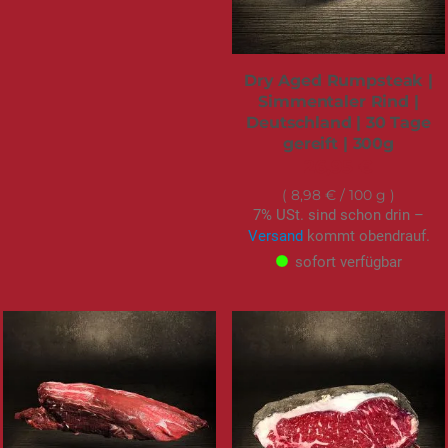
Dry Aged Rumpsteak |
Simmentaler Rind |
Deutschland | 30 Tage
gereift | 300g
26,95 €
8,98 €
/ 100 g
7% USt. sind schon drin –
Versand
kommt obendrauf.
sofort verfügbar