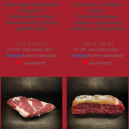
Aqua Aged Rumpsteak
Konserve | Ludwigs
| Striploin |
Dosen-
Simmentaler Rind |
Ochsenbäckchen.
Deutschland | 21 Tage
Langsam geschmort,
gereift| 300g
butterzart | 550g Dose
18,95 €
19,99 €
6,32 €
/ 100 g
3,63 €
/ 100 g
7% USt. sind schon drin –
7% USt. sind schon drin –
Versand
kommt obendrauf.
Versand
kommt obendrauf.
ausverkauft
ausverkauft