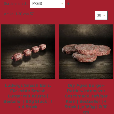
In
Sortieren nach
absteigender
Reihenfolge
Artikel
1
-
30
von
57
Ludwigs Smash Balls.
Dry Aged Burger-
Für echte Smash
Patties. Intensiver
Burger mit Kruste |
Geschmack, saftiger
Besteller | 80g Stück | 1
Kern | Bestseller | 4
x 4 Stück
Stück | je 160g | Ø 10
cm
7,95 €