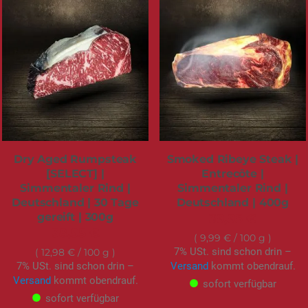
Dry Aged Rumpsteak
Smoked Ribeye Steak |
[SELECT] |
Entrecôte |
Simmentaler Rind |
Simmentaler Rind |
Deutschland | 30 Tage
Deutschland | 400g
gereift | 300g
39,95 €
38,95 €
9,99 €
/ 100 g
7% USt. sind schon drin –
12,98 €
/ 100 g
7% USt. sind schon drin –
Versand
kommt obendrauf.
Versand
kommt obendrauf.
sofort verfügbar
sofort verfügbar