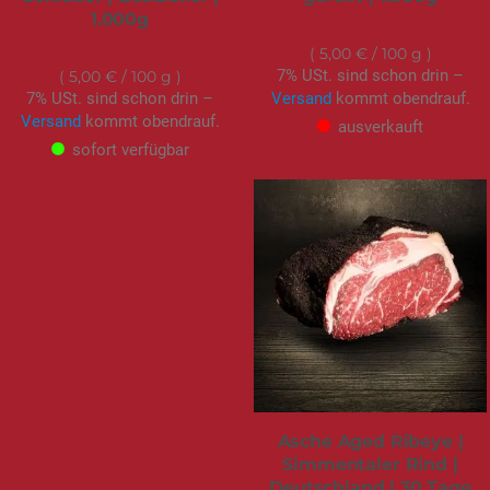
1.000g
49,95 €
49,95 €
5,00 €
/ 100 g
7% USt. sind schon drin –
5,00 €
/ 100 g
7% USt. sind schon drin –
Versand
kommt obendrauf.
Versand
kommt obendrauf.
ausverkauft
sofort verfügbar
Asche Aged Ribeye |
Simmentaler Rind |
Deutschland | 30 Tage