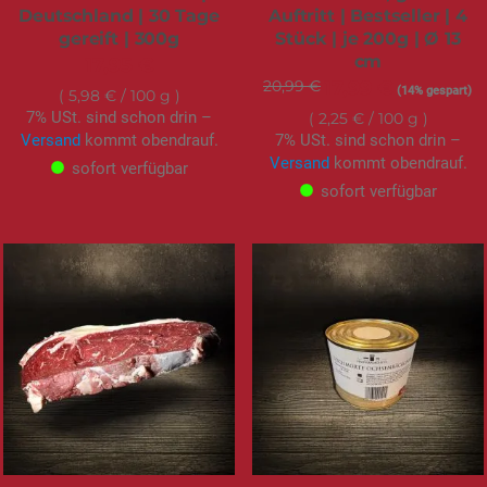
Deutschland | 30 Tage
Auftritt | Bestseller | 4
gereift | 300g
Stück | je 200g | Ø 13
cm
17,95 €
20,99 €
Sonderangebot
17,99 €
(14% gespart)
5,98 €
/ 100 g
7% USt. sind schon drin –
2,25 €
/ 100 g
Versand
kommt obendrauf.
7% USt. sind schon drin –
Versand
kommt obendrauf.
sofort verfügbar
sofort verfügbar