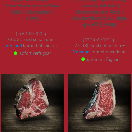
Streetfood wie in New
Ludwig Allstars |
York | Bestseller |
Simmentaler Rind |
1.100g
Deutschland | 30 Tage
gereift | 400g
50,95 €
52,95 €
4,63 €
/ 100 g
7% USt. sind schon drin –
13,24 €
/ 100 g
Versand
kommt obendrauf.
7% USt. sind schon drin –
Versand
kommt obendrauf.
sofort verfügbar
sofort verfügbar