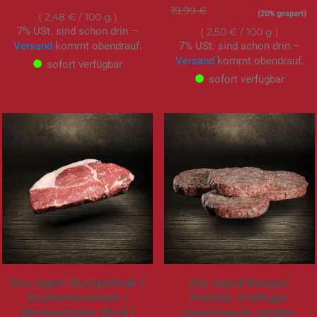
19,99 €
Sonderangebot
15,99 €
(20% gespart)
2,48 €
/ 100 g
7% USt. sind schon drin –
2,50 €
/ 100 g
Versand
kommt obendrauf.
7% USt. sind schon drin –
Versand
kommt obendrauf.
sofort verfügbar
sofort verfügbar
Dry Aged Rumpsteak |
Dry Aged Burger-
Studentensteak |
Patties. Kräftiger
Simmentaler Rind |
Geschmack, großer