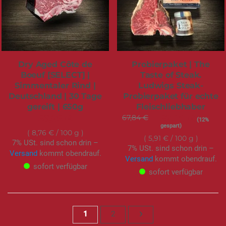
Dry Aged Côte de
Probierpaket | The
Boeuf [SELECT] |
Taste of Steak.
Simmentaler Rind |
Ludwigs Steak-
Deutschland | 30 Tage
Probierpaket für echte
gereift | 650g
Fleischliebhaber
56,95 €
67,84 €
Sonderangebot
59,70 €
(12%
gespart)
8,76 €
/ 100 g
5,91 €
/ 100 g
7% USt. sind schon drin –
7% USt. sind schon drin –
Versand
kommt obendrauf.
Versand
kommt obendrauf.
sofort verfügbar
sofort verfügbar
Seite
Sie lesen gerade Seite
Seite
Seite
Weiter
1
2