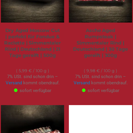
Dry Aged Moscow Cut
Asche Aged
| perfekt für Fondue &
Rumpsteak |
Raclette | Simmentaler
Simmentaler Rind |
Rind | Deutschland | 21
Deutschland | 30 Tage
Tage gereift | 500g
gereift | 300g
29,95 €
29,95 €
5,99 €
/ 100 g
9,98 €
/ 100 g
7% USt. sind schon drin –
7% USt. sind schon drin –
Versand
kommt obendrauf.
Versand
kommt obendrauf.
sofort verfügbar
sofort verfügbar