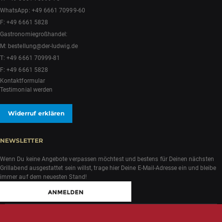
WhatsApp:
+49 6661 70999-60
F: +49 6661 5828
Gastronomiegroßhandel:
M:
bestellung@der-ludwig.de
T:
+49 6661 70999-81
F: +49 6661 5828
Kontaktformular
Testimonial werden
Widerruf erklären
NEWSLETTER
Wenn Du keine Angebote verpassen möchtest und bestens für Deinen nächsten
Grillabend ausgestattet sein willst, trage hier Deine E-Mail-Adresse ein und bleibe
immer auf dem neuesten Stand!