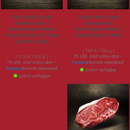
Dry Aged Cap of
Classic Wet Aged
Ribeye Steak |
Rumpsteak|
Simmentaler Rind |
Simmentaler Rind |
Deutschland | 30 Tage
Deutschland | 300g
gereift | 400g
22,95 €
22,95 €
7,65 €
/ 100 g
7% USt. sind schon drin –
5,74 €
/ 100 g
7% USt. sind schon drin –
Versand
kommt obendrauf.
Versand
kommt obendrauf.
sofort verfügbar
sofort verfügbar