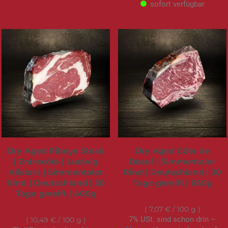
sofort verfügbar
Dry Aged Ribeye Steak
Dry Aged Côte de
| Entrecôte | Ludwig
Boeuf | Simmentaler
Allstars | Simmentaler
Rind | Deutschland | 30
Rind | Deutschland | 30
Tage gereift | 650g
Tage gereift | 400g
45,95 €
41,95 €
7,07 €
/ 100 g
7% USt. sind schon drin –
10,49 €
/ 100 g