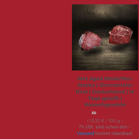
Wet Aged Rinderfilet-
Steaks | Simmentaler
Rind | Deutschland | 14
Tage gereift |
Wunschgewicht
39,95 €
Ab
13,32 €
/ 100 g
7% USt. sind schon drin –
Versand
kommt obendrauf.