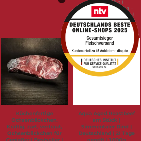
7,14 €
/ 100 g
7% USt. sind schon drin –
Versand
kommt obendrauf.
sofort verfügbar
Küchenfertige
Aqua Aged Roastbeef
Ochsenbäckchen.
am Stück |
Kräftig, zart, vertraut,
Simmentaler Rind |
Ochsenbäckchen für
Deutschland | 21 Tage
Genießer | Bestseller |
gereift | 1.000g