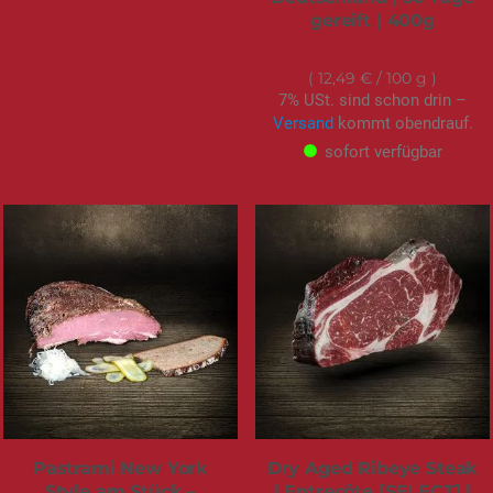
gereift | 400g
49,95 €
12,49 €
/ 100 g
7% USt. sind schon drin –
Versand
kommt obendrauf.
sofort verfügbar
Pastrami New York
Dry Aged Ribeye Steak
Style am Stück –
| Entrecôte [SELECT] |