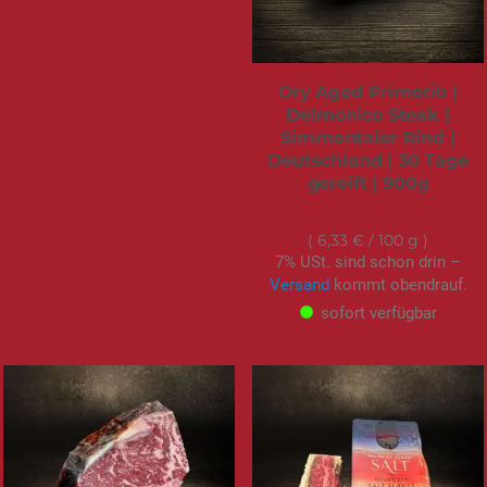
Dry Aged Primerib |
Delmonico Steak |
Simmentaler Rind |
Deutschland | 30 Tage
gereift | 900g
56,95 €
6,33 €
/ 100 g
7% USt. sind schon drin –
Versand
kommt obendrauf.
sofort verfügbar