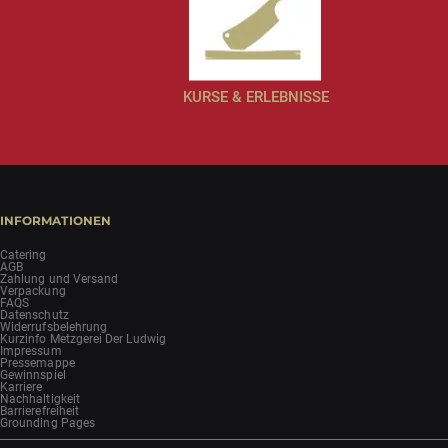
KURSE & ERLEBNISSE
INFORMATIONEN
Catering
AGB
Zahlung und Versand
Verpackung
FAQS
Datenschutz
Widerrufsbelehrung
Kurzinfo Metzgerei Der Ludwig
Impressum
Pressemappe
Gewinnspiel
Karriere
Nachhaltigkeit
Barrierefreiheit
Grounding Pages