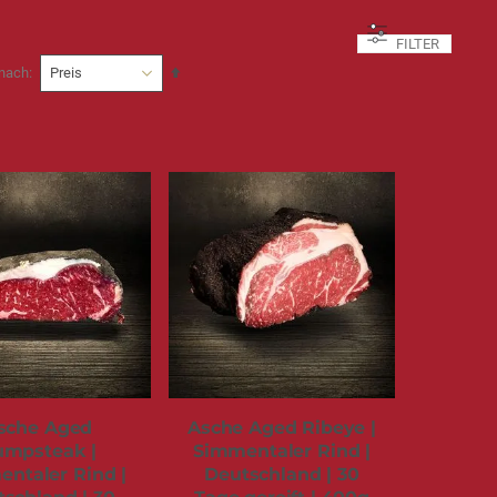
FILTER
In
 nach
absteigender
Reihenfolge
sche Aged
Asche Aged Ribeye |
umpsteak |
Simmentaler Rind |
ntaler Rind |
Deutschland | 30