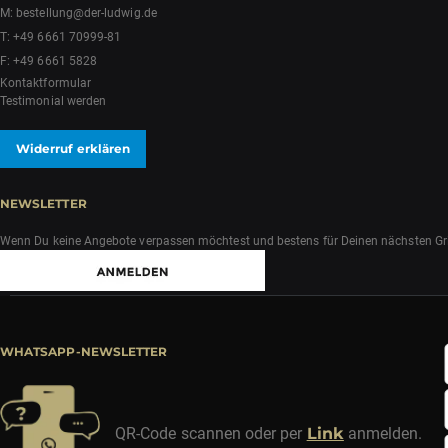
M:
bestellung@der-ludwig.de
T:
+49 6661 70999-81
F: +49 6661 5828
Kontaktformular
Testimonial werden
Widerruf erklären
NEWSLETTER
Wenn Du keine Angebote verpassen möchtest und bestens für Deinen nächsten Grill
WHATSAPP-NEWSLETTER
QR-Code scannen oder per
Link
anmelden.