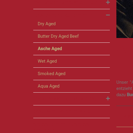
ENTDECKE DIE SPECIAL CUTS
HANDWERKLICH GEREIFT
Dry Aged
Butter Dry Aged Beef
AS
Asche Aged
Wet Aged
Smoked Aged
Unser "
Aqua Aged
entzieh
dazu
Bu
TIER. TERROIR. TRADITION.
GOURMET PAKETE RIND
PRE
SELBST GEREIFT. SELBST
GEMACHT.