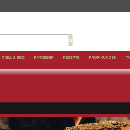
Suche
GRILL & BBQ
RATGEBER
REZEPTE
PROFIKUNDEN
T
EIN
LAMM
GEFLÜGEL
BBQ CUTS & CLASSICS
WURST 
GESCHENKE