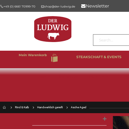
Newsletter
+49 (0) 6661 70999-70
shop@der-ludwig.de
Suche
Mein Warenkorb
STEAKSCHAFT & EVENTS
%SALE
BESTSELLER
RIND & KALB
SCHW
Rind & Kalb
Handwerklich gereift
Asche Aged
KLASSISCHE STEAK-CUTS