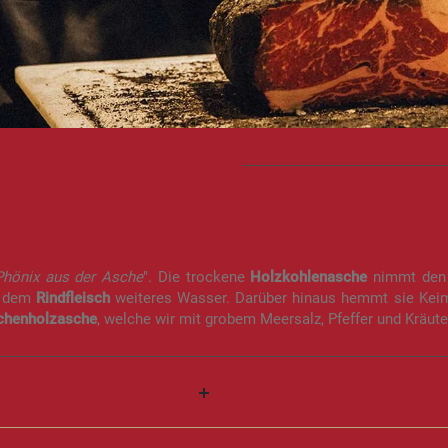
CHE AGED
Phönix aus der Asche
". Die trockene
Holzkohlenasche
nimmt den 
t dem
Rindfleisch
weiteres Wasser. Darüber hinaus hemmt sie Kei
chenholzasche
, welche wir mit grobem Meersalz, Pfeffer und Kräut
IS