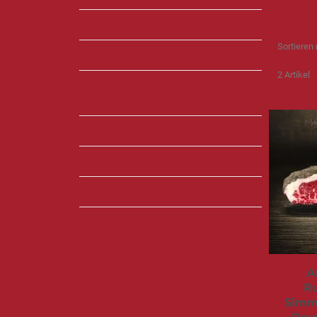
BRISKET. ZART. SAFTIG.
Sortieren
BEEF TO PULL – BBQ STYLE
2
Artikel
PASTRAMI – NEW YORK
GESCHMACK, DER BLEIBT
BRATEN WIE BEI OMA
BÄCKCHEN & CO.
KALBFLEISCH
A
R
Simme