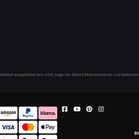
abend ausgestattet sein willst, trage hier Deine E-Mail-Adresse ein und bleibe i