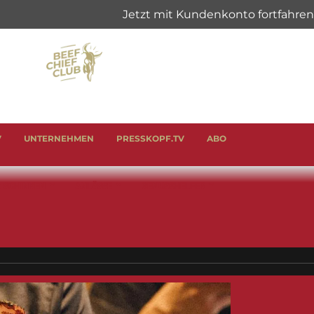
V
UNTERNEHMEN
PRESSKOPF.TV
ABO
& SCHINKEN
ANLÄSSE
GENUSSHELFER