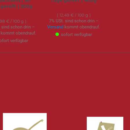
schland | 30
Tage gereift | 400g
gereift | 300g
49,95 €
29,95 €
12,49 €
/ 100 g
7% USt. sind schon drin –
,98 €
/ 100 g
 sind schon drin –
Versand
kommt obendrauf.
kommt obendrauf.
sofort verfügbar
ofort verfügbar