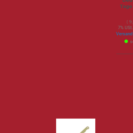
Deut
Tage 
9
7% USt.
Versand
s