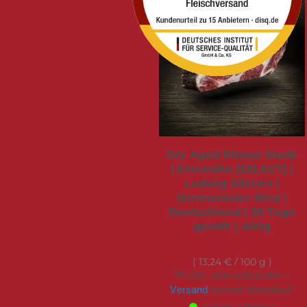
Dry Aged Ribeye Steak
| Entrecôte [SELECT] |
Ludwig Allstars |
Simmentaler Rind |
Deutschland | 30 Tage
gereift | 400g
52,95 €
13,24 €
/ 100 g
7% USt. sind schon drin –
Versand
kommt obendrauf.