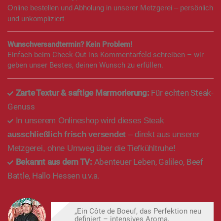
Online bestellen und Abholung in unserer Metzgerei – persönlich
und unkompliziert
Wunschversandtermin? Kein Problem!
Einfach beim Check-Out ins Kommentarfeld schreiben – wir
geben unser Bestes, deinen Wunsch zu erfüllen.
Zarte Textur & saftige Marmorierung:
Für echten Steak-
Genuss
In unserem Onlineshop wird dieses Steak
ausschließlich frisch versendet
– direkt aus unserer
Metzgerei, ohne Umweg über die Tiefkühltruhe!
Bekannt aus dem TV:
Abenteuer Leben, Galileo, Beef
Battle, Hallo Hessen u.v.a.
„Ein Côte de Boeuf, das Perfektion neu
definiert – intensives Aroma,