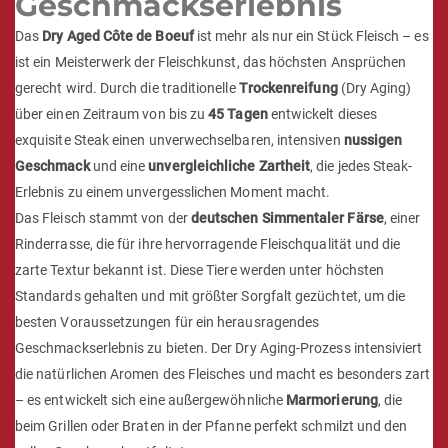
Geschmackserlebnis
Das
Dry Aged Côte de Boeuf
ist mehr als nur ein Stück Fleisch – es
ist ein Meisterwerk der Fleischkunst, das höchsten Ansprüchen
gerecht wird. Durch die traditionelle
Trockenreifung
(Dry Aging)
über einen Zeitraum von bis zu
45 Tagen
entwickelt dieses
exquisite Steak einen unverwechselbaren, intensiven
nussigen
Geschmack
und eine
unvergleichliche Zartheit
, die jedes Steak-
Erlebnis zu einem unvergesslichen Moment macht.
Das Fleisch stammt von der
deutschen Simmentaler Färse
, einer
Rinderrasse, die für ihre hervorragende Fleischqualität und die
zarte Textur bekannt ist. Diese Tiere werden unter höchsten
Standards gehalten und mit größter Sorgfalt gezüchtet, um die
besten Voraussetzungen für ein herausragendes
Geschmackserlebnis zu bieten. Der Dry Aging-Prozess intensiviert
die natürlichen Aromen des Fleisches und macht es besonders zart
– es entwickelt sich eine außergewöhnliche
Marmorierung
, die
beim Grillen oder Braten in der Pfanne perfekt schmilzt und den