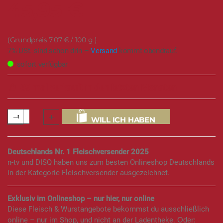
45,95 €
7,07 €
/ 100 g
7% USt. sind schon drin –
Versand
kommt obendrauf.
sofort verfügbar
89 mal verkauft in den letzten Monaten
WILL ICH HABEN
Deutschlands Nr. 1 Fleischversender 2025
n-tv und DISQ haben uns zum besten Onlineshop Deutschlands
in der Kategorie Fleischversender ausgezeichnet.
Exklusiv im Onlineshop – nur hier, nur online
Diese Fleisch & Wurstangebote bekommst du ausschließlich
online – nur im Shop, und nicht an der Ladentheke.
Oder: