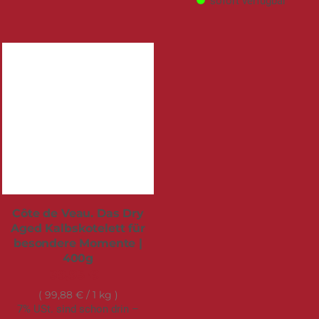
sofort verfügbar
Côte de Veau. Das Dry
Aged Kalbskotelett für
besondere Momente |
400g
39,95 €
99,88 €
/ 1 kg
7% USt. sind schon drin –