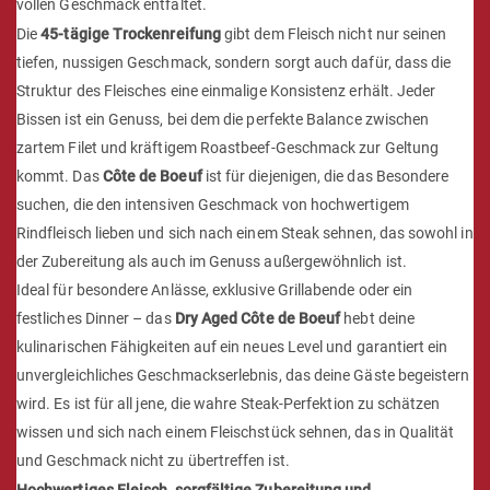
vollen Geschmack entfaltet.
Die
45-tägige Trockenreifung
gibt dem Fleisch nicht nur seinen
tiefen, nussigen Geschmack, sondern sorgt auch dafür, dass die
Struktur des Fleisches eine einmalige Konsistenz erhält. Jeder
Bissen ist ein Genuss, bei dem die perfekte Balance zwischen
zartem Filet und kräftigem Roastbeef-Geschmack zur Geltung
kommt. Das
Côte de Boeuf
ist für diejenigen, die das Besondere
suchen, die den intensiven Geschmack von hochwertigem
Rindfleisch lieben und sich nach einem Steak sehnen, das sowohl in
der Zubereitung als auch im Genuss außergewöhnlich ist.
Ideal für besondere Anlässe, exklusive Grillabende oder ein
festliches Dinner – das
Dry Aged Côte de Boeuf
hebt deine
kulinarischen Fähigkeiten auf ein neues Level und garantiert ein
unvergleichliches Geschmackserlebnis, das deine Gäste begeistern
wird. Es ist für all jene, die wahre Steak-Perfektion zu schätzen
wissen und sich nach einem Fleischstück sehnen, das in Qualität
und Geschmack nicht zu übertreffen ist.
Hochwertiges Fleisch, sorgfältige Zubereitung und