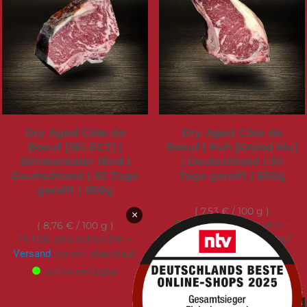
Dry Aged Côte de
Dry Aged Côte de
Boeuf [SELECT] |
Boeuf | Kuh [Grand Mu]
Simmentaler Rind |
| Deutschland | 30
Deutschland | 30 Tage
Tage gereift | 650g
gereift | 650g
48,95 €
56,95 €
7,53 €
/ 100 g
×
7% USt. sind schon drin –
8,76 €
/ 100 g
7% USt. sind schon drin –
Versand
kommt obendrauf.
Versand
kommt obendrauf.
sofort verfügbar
sofort verfügbar