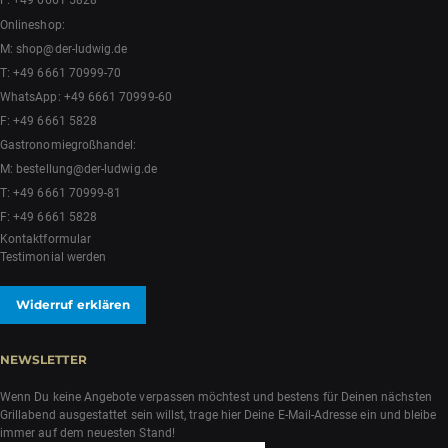
F: +49 6661 5828
Onlineshop:
M:
shop@der-ludwig.de
T:
+49 6661 70999-70
WhatsApp:
+49 6661 70999-60
F: +49 6661 5828
Gastronomiegroßhandel:
M:
bestellung@der-ludwig.de
T:
+49 6661 70999-81
F: +49 6661 5828
Kontaktformular
Testimonial werden
Widerruf erklären
NEWSLETTER
Wenn Du keine Angebote verpassen möchtest und bestens für Deinen nächsten
Grillabend ausgestattet sein willst, trage hier Deine E-Mail-Adresse ein und bleibe
immer auf dem neuesten Stand!