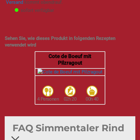
Versand
kommt obendrauf.
sofort verfügbar
Sehen Sie, wie dieses Produkt in folgenden Rezepten
verwendet wird
Cote de Boeuf mit
Pilzragout
4 Personen
02h 20
00h 40
FAQ Simmentaler Rind