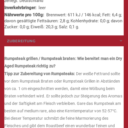
zerlegt: Deutschland
leer
Brennwert: 611 kJ / 146 kcal; Fett: 6,4 g;
davon gesättigte Fettsäuren: 2,8 g; Kohlenhydrate: 0,0 g; davon
Zucker: 0,0 g; Eiweiß: 20,3 g; Salz: 0,1 g.
ZUBEREITUNG
Rumpsteak grillen / Rumpsteak braten: Wie bereitet man ein Dry
Aged Rumpsteak richtig zu?
Tipp zur Zubereitung von Rumpsteaks:
Der weiße Fettrand sollte
vor dem Rumpsteak Braten oder Rumpsteak Grillen in Abständen
von ca. 1 cm eingeschnitten werden, damit eine Wölbung beim
Braten verhindert wird. Er sollte jedoch zur Steigerung des Aromas
und der Saftigkeit am Fleisch verbleiben. Gare das Rumpsteak am
besten auf medium rare, also eine Kerntemperatur von 52-57°C.
Bei dieser Temperatur schmilzt die feine Marmorierung des
Fleisches und gibt dem Roastbeef einen wunderbar feinen und