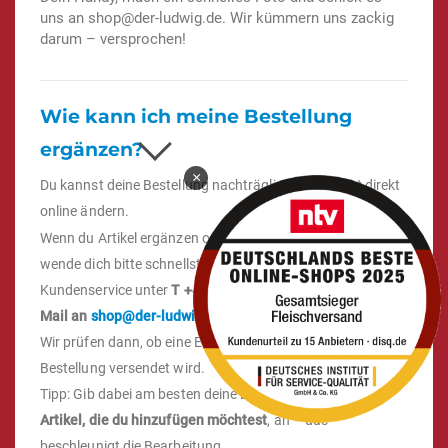
uns an
shop@der-ludwig.de
. Wir kümmern uns zackig
darum – versprochen!
Wie kann ich meine Bestellung
ergänzen?
×
Du kannst deine Bestellung nachträglich leider nicht direkt
online ändern.
Wenn du Artikel ergänzen oder hinzufügen möchtest,
wende dich bitte schnellstmöglich an unseren
Kundenservice unter
T +49 (0) 6661 70999-74
oder per
E-
Mail an
shop@der-ludwig.de
.
Wir prüfen dann, ob eine Ergänzung möglich ist, bevor die
Bestellung versendet wird.
Tipp: Gib dabei am besten deine
Bestellnummer
und die
Artikel, die du hinzufügen möchtest
, an – das
beschleunigt die Bearbeitung.