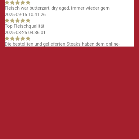
Fleisch war butterzart, dry aged, immer wieder gern
2025-09-16 10:41:26
Top Fleischqualität
2025-08-26 04:36:01
Die bestellten und gelieferten Steaks haben dem online-
Angebot genau entsprochen
2025-06-24 12:01:36
Thank you! Perfect for our roast beef and Yorkshire pudding
Christmas dinner. The right amount of fat on the outside
allowed the flavoursome finishing of the Yorkshire pudding.
No mean feat!!
2024-12-26 14:14:56
Am Stück gemacht, nach 4 Stunden zart wie Butter....
2019-03-05 12:10:48
Auf dem Grill eine Wucht!
2018-11-26 07:43:26