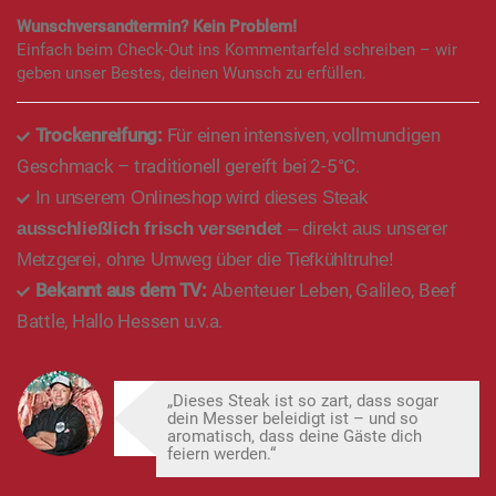
Wunschversandtermin? Kein Problem!
Einfach beim Check-Out ins Kommentarfeld schreiben – wir
geben unser Bestes, deinen Wunsch zu erfüllen.
Trockenreifung:
Für einen intensiven, vollmundigen
Geschmack – traditionell gereift bei 2-5°C.
In unserem Onlineshop wird dieses Steak
ausschließlich frisch versendet
– direkt aus unserer
Metzgerei, ohne Umweg über die Tiefkühltruhe!
Bekannt aus dem TV:
Abenteuer Leben, Galileo, Beef
Battle, Hallo Hessen u.v.a.
„Dieses Steak ist so zart, dass sogar
dein Messer beleidigt ist – und so
aromatisch, dass deine Gäste dich
feiern werden.“