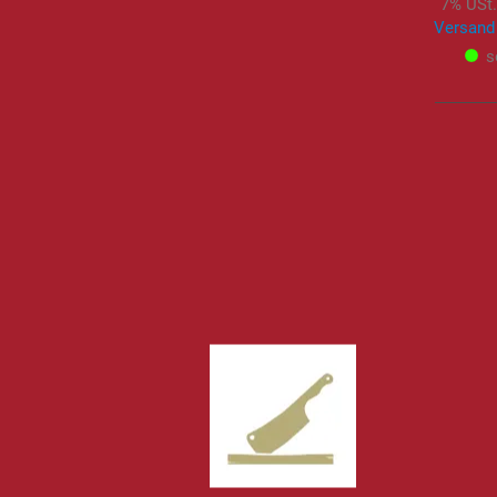
7% USt.
Versand
s