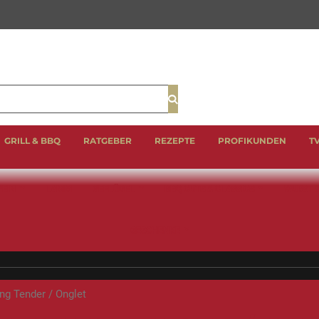
Suche
GRILL & BBQ
RATGEBER
REZEPTE
PROFIKUNDEN
T
EIN
LAMM
GEFLÜGEL
BBQ CUTS & CLASSICS
WURST 
GESCHENKE