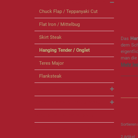
HA
ENTDECKE DIE SPECIAL CUTS
Chuck Flap / Teppanyaki Cut
Flat Iron / Mittelbug
Skirt Steak
Das
Han
dem Schi
Hanging Tender / Onglet
eigentli
man die
Teres Major
Flanksteak
GEW
HANDWERKLICH GEREIFT
TIER. TERROIR. TRADITION.
GOURMET PAKETE RIND
Sortieren
SELBST GEREIFT. SELBST
GEMACHT.
2
Artikel