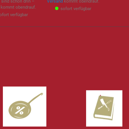
 sind schon drin –
Versand
kommt obendrauf.
kommt obendrauf.
sofort verfügbar
ofort verfügbar