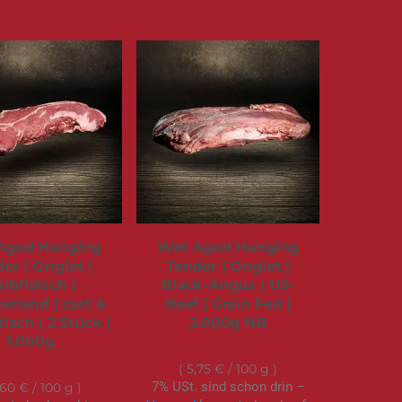
Aged Hanging
Wet Aged Hanging
er | Onglet |
Tender | Onglet |
lbfleisch |
Black-Angus | US-
erland | zart &
Beef | Grain Fed |
isch | 2 Stück |
2.000g NB
1.000g
114,95 €
45,95 €
5,75 €
/ 100 g
7% USt. sind schon drin –
,60 €
/ 100 g