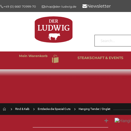
Newsletter
+49 (0) 6661 70999-70
shop@der-ludwig.de
Suche
Mein Warenkorb
STEAKSCHAFT & EVENTS
%SALE
BESTSELLER
RIND & KALB
SCHW
Rind & Kalb
Entdecke die Special Cuts
Hanging Tender / Onglet
KLASSISCHE STEAK-CUTS