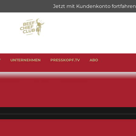
V
UNTERNEHMEN
PRESSKOPF.TV
ABO
& SCHINKEN
ANLÄSSE
GENUSSHELFER