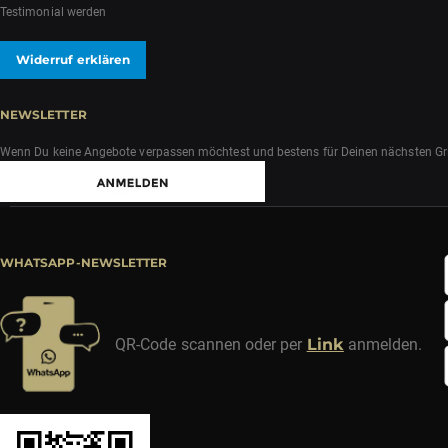
Testimonial werden
Widerruf erklären
NEWSLETTER
Wenn Du keine Angebote verpassen möchtest und bestens für Deinen nächsten Grill
WHATSAPP-NEWSLETTER
QR-Code scannen oder per
Link
anmelden.