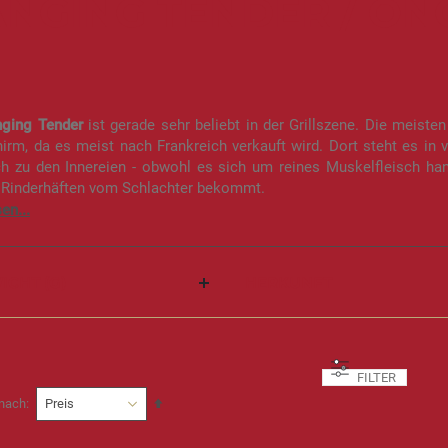
NGING TENDER / ON
ging Tender
ist gerade sehr beliebt in der Grillszene. Die meiste
rm, da es meist nach Frankreich verkauft wird. Dort steht es in v
ch zu den Innereien - obwohl es sich um reines Muskelfleisch hand
 Rinderhäften vom Schlachter bekommt.
ICHT (G)
HERKUNFT
FILTER
In
 nach
absteigender
Reihenfolge