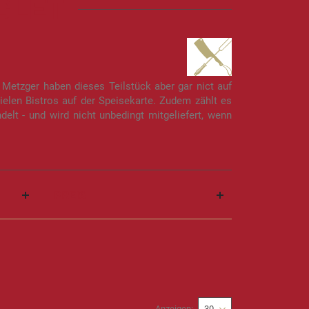
GLET
n Metzger haben dieses Teilstück aber gar nict auf
ielen Bistros auf der Speisekarte. Zudem zählt es
elt - und wird nicht unbedingt mitgeliefert, wenn
PREIS
Anzeigen