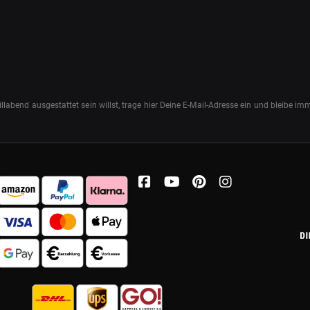
abend ausgestattet sein willst, trage hier Deine E-Mail-Adresse ein und bleibe i