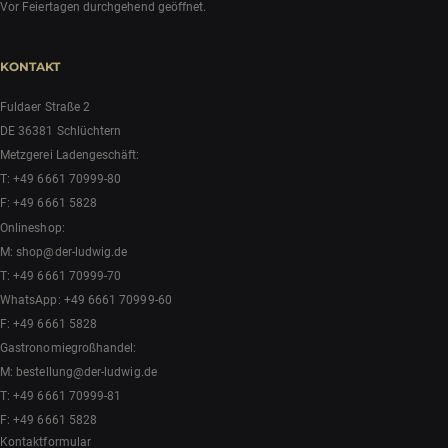
Vor Feiertagen durchgehend geöffnet.
KONTAKT
Fuldaer Straße 2
DE 36381 Schlüchtern
Metzgerei Ladengeschäft:
T:
+49 6661 70999-80
F: +49 6661 5828
Onlineshop:
M:
shop@der-ludwig.de
T:
+49 6661 70999-70
WhatsApp:
+49 6661 70999-60
F: +49 6661 5828
Gastronomiegroßhandel:
M:
bestellung@der-ludwig.de
T:
+49 6661 70999-81
F: +49 6661 5828
Kontaktformular