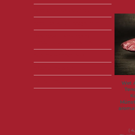
BRISKET. ZART. SAFTIG.
BEEF TO PULL – BBQ STYLE
PASTRAMI – NEW YORK
GESCHMACK, DER BLEIBT
BRATEN WIE BEI OMA
BÄCKCHEN & CO.
KALBFLEISCH
Wet 
Tend
Ka
Münst
aromat
4