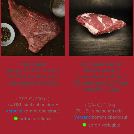
Wet Aged
Dry Aged Cap of
Bürgermeisterstück |
Ribeye Steak |
Tri Tip | Kalbfleisch |
Simmentaler Rind |
Münsterland | 500g
Deutschland | 30 Tage
gereift | 400g
19,95 €
22,95 €
3,99 €
/ 100 g
7% USt. sind schon drin –
5,74 €
/ 100 g
Versand
kommt obendrauf.
7% USt. sind schon drin –
Versand
kommt obendrauf.
sofort verfügbar
sofort verfügbar