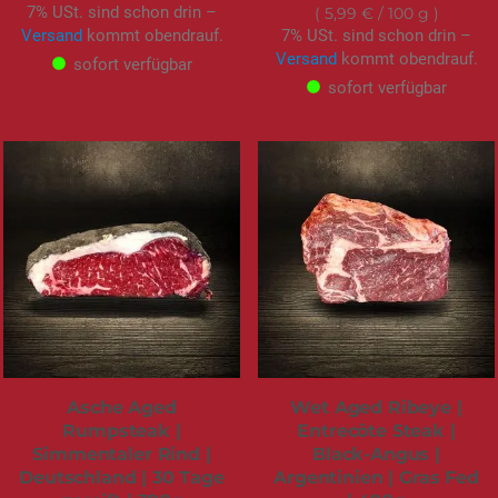
7% USt. sind schon drin –
5,99 €
/ 100 g
Versand
kommt obendrauf.
7% USt. sind schon drin –
Versand
kommt obendrauf.
sofort verfügbar
sofort verfügbar
Asche Aged
Wet Aged Ribeye |
Rumpsteak |
Entrecôte Steak |
Simmentaler Rind |
Black-Angus |
Deutschland | 30 Tage
Argentinien | Gras Fed