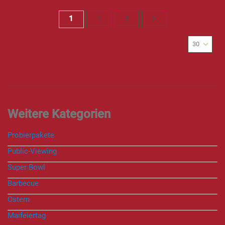
Seite
Sie lesen gerade Seite
Seite
Seite
Seite
Weiter
1
2
3
Probierpakete
Public-Viewing
Super Bowl
Barbecue
Ostern
Maifeiertag