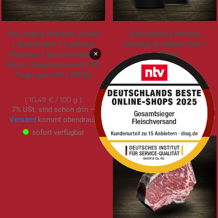
Dry Aged Ribeye Steak
[Getränke] Proud,
| Entrecôte | Ludwig
Strong & Noble Gin |
×
Allstars | Simmentaler
500ml
Rind | Deutschland | 30
44,95 €
Tage gereift | 400g
8,99 €
/ 100 ml
41,95 €
19% USt. sind schon drin –
Versand
kommt obendrauf.
10,49 €
/ 100 g
7% USt. sind schon drin –
sofort verfügbar
Versand
kommt obendrauf.
sofort verfügbar