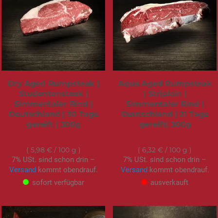
Dry Aged Rumpsteak |
Aqua Aged Rumpsteak
Studentensteak |
| Striploin |
Simmentaler Rind |
Simmentaler Rind |
Deutschland | 30 Tage
Deutschland | 21 Tage
gereift | 300g
gereift| 300g
17,95 €
18,95 €
5,98 €
/ 100 g
6,32 €
/ 100 g
7% USt. sind schon drin –
7% USt. sind schon drin –
Versand
kommt obendrauf.
Versand
kommt obendrauf.
sofort verfügbar
ausverkauft