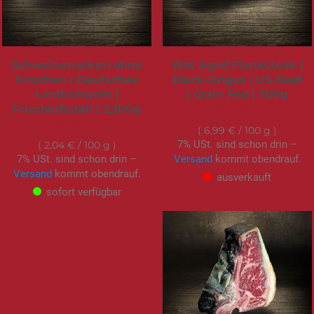
Schweinenacken ohne
Wet Aged Flanksteak |
Knochen | Deutsches
Black-Angus | US-Beef
Landschwein |
| Grain Fed | 700g
Frischluftstall | 2.300g
48,95 €
46,95 €
6,99 €
/ 100 g
7% USt. sind schon drin –
2,04 €
/ 100 g
7% USt. sind schon drin –
Versand
kommt obendrauf.
Versand
kommt obendrauf.
ausverkauft
sofort verfügbar