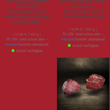
Dry Aged Rumpsteak
Smoked Ribeye Steak |
[SELECT] |
Entrecôte |
Simmentaler Rind |
Simmentaler Rind |
Deutschland | 30 Tage
Deutschland | 400g
gereift | 300g
39,95 €
38,95 €
9,99 €
/ 100 g
7% USt. sind schon drin –
12,98 €
/ 100 g
7% USt. sind schon drin –
Versand
kommt obendrauf.
Versand
kommt obendrauf.
sofort verfügbar
sofort verfügbar