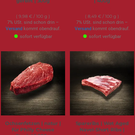
gereift | 300g
| 400g
29,95 €
33,95 €
9,98 €
/ 100 g
8,49 €
/ 100 g
7% USt. sind schon drin –
7% USt. sind schon drin –
Versand
kommt obendrauf.
Versand
kommt obendrauf.
sofort verfügbar
sofort verfügbar
Ochsenfetzen | natur |
Spareribs | Wet Aged
für Philly Cheese
Navel-Short-Ribs |