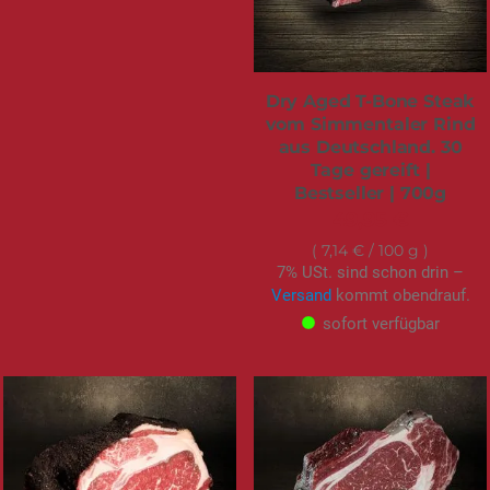
Dry Aged T-Bone Steak
vom Simmentaler Rind
aus Deutschland. 30
Tage gereift |
Bestseller | 700g
49,95 €
7,14 €
/ 100 g
7% USt. sind schon drin –
Versand
kommt obendrauf.
sofort verfügbar