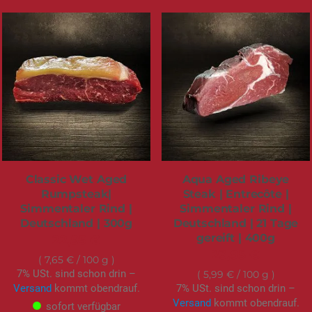
Classic Wet Aged
Aqua Aged Ribeye
Rumpsteak|
Steak | Entrecôte |
Simmentaler Rind |
Simmentaler Rind |
Deutschland | 300g
Deutschland | 21 Tage
gereift | 400g
22,95 €
23,95 €
7,65 €
/ 100 g
7% USt. sind schon drin –
5,99 €
/ 100 g
Versand
kommt obendrauf.
7% USt. sind schon drin –
Versand
kommt obendrauf.
sofort verfügbar