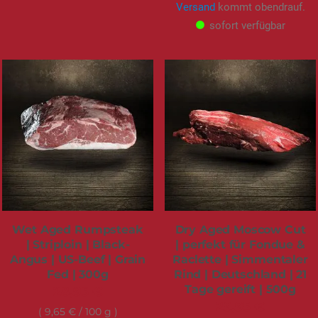
Versand
kommt obendrauf.
sofort verfügbar
Wet Aged Rumpsteak
Dry Aged Moscow Cut
| Striploin | Black-
| perfekt für Fondue &
Angus | US-Beef | Grain
Raclette | Simmentaler
Fed | 300g
Rind | Deutschland | 21
Tage gereift | 500g
28,95 €
29,95 €
9,65 €
/ 100 g