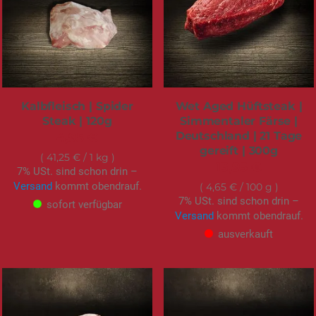
Kalbfleisch | Spider
Wet Aged Hüftsteak |
Steak | 120g
Simmentaler Färse |
Deutschland | 21 Tage
4,95 €
gereift | 300g
41,25 €
/ 1 kg
13,95 €
7% USt. sind schon drin –
Versand
kommt obendrauf.
4,65 €
/ 100 g
7% USt. sind schon drin –
sofort verfügbar
Versand
kommt obendrauf.
ausverkauft