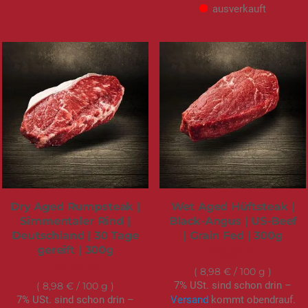
ausverkauft
Dry Aged Rumpsteak |
Wet Aged Hüftsteak |
Simmentaler Rind |
Black-Angus | US-Beef
Deutschland | 30 Tage
| Grain Fed | 300g
gereift | 300g
26,95 €
26,95 €
8,98 €
/ 100 g
7% USt. sind schon drin –
8,98 €
/ 100 g
7% USt. sind schon drin –
Versand
kommt obendrauf.