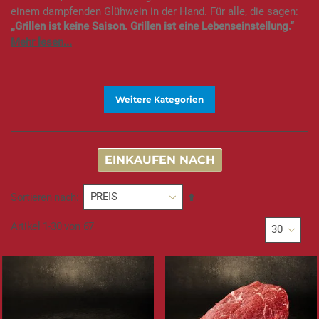
einem dampfenden Glühwein in der Hand. Für alle, die sagen:
„Grillen ist keine Saison. Grillen ist eine Lebenseinstellung.“
Weitere Kategorien
EINKAUFEN NACH
In
Sortieren nach
absteigender
Reihenfolge
Artikel
1
-
30
von
67