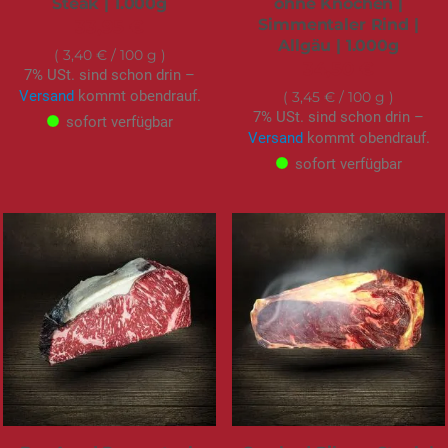
Steak | 1.000g
ohne Knochen |
Simmentaler Rind |
33,95 €
Allgäu | 1.000g
3,40 €
/ 100 g
34,50 €
7% USt. sind schon drin –
Versand
kommt obendrauf.
3,45 €
/ 100 g
7% USt. sind schon drin –
sofort verfügbar
Versand
kommt obendrauf.
sofort verfügbar