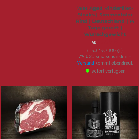
Wet Aged Rinderfilet-
Steaks | Simmentaler
Rind | Deutschland | 14
Tage gereift |
Wunschgewicht
39,95 €
Ab
13,32 €
/ 100 g
7% USt. sind schon drin –
Versand
kommt obendrauf.
sofort verfügbar