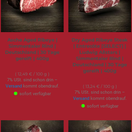
Asche Aged Ribeye |
Dry Aged Ribeye Steak
Simmentaler Rind |
| Entrecôte [SELECT] |
Deutschland | 30 Tage
Ludwig Allstars |
gereift | 400g
Simmentaler Rind |
Deutschland | 30 Tage
49,95 €
gereift | 400g
12,49 €
/ 100 g
52,95 €
7% USt. sind schon drin –
Versand
kommt obendrauf.
13,24 €
/ 100 g
7% USt. sind schon drin –
sofort verfügbar
Versand
kommt obendrauf.
sofort verfügbar