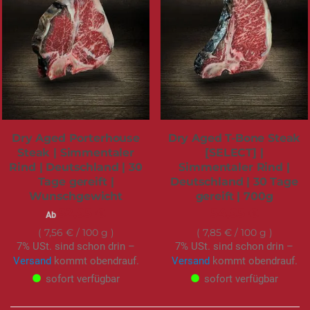
Dry Aged Porterhouse
Dry Aged T-Bone Steak
Steak | Simmentaler
[SELECT] |
Rind | Deutschland | 30
Simmentaler Rind |
Tage gereift |
Deutschland | 30 Tage
Wunschgewicht
gereift | 700g
52,95 €
54,95 €
Ab
7,85 €
/ 100 g
7,56 €
/ 100 g
7% USt. sind schon drin –
7% USt. sind schon drin –
Versand
kommt obendrauf.
Versand
kommt obendrauf.
sofort verfügbar
sofort verfügbar