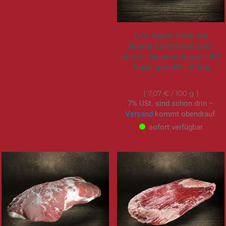
Dry Aged Côte de
Boeuf | Simmentaler
Rind | Deutschland | 30
Tage gereift | 650g
45,95 €
7,07 €
/ 100 g
7% USt. sind schon drin –
Versand
kommt obendrauf.
sofort verfügbar