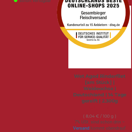
sofort verfügbar
Wet Aged Rinderfilet
[am Stück] |
Weideochse |
Deutschland | 14 Tage
gereift | 2.300g
184,95 €
8,04 €
/ 100 g
7% USt. sind schon drin –
Versand
kommt obendrauf.