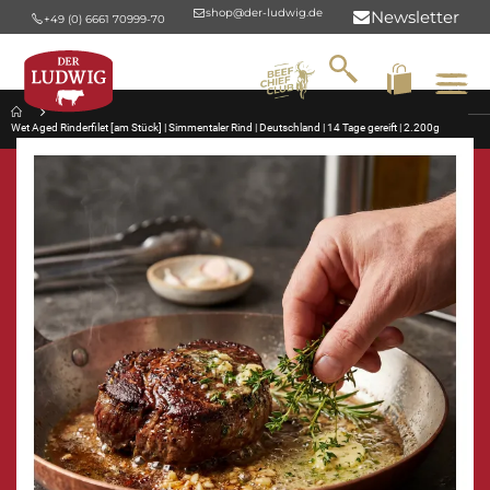
shop@der-ludwig.de
Newsletter
+49 (0) 6661 70999-70
Suche
Na
um
Wet Aged Rinderfilet [am Stück] | Simmentaler Rind | Deutschland | 14 Tage gereift | 2.200g
Zum
Ende
der
Bildergalerie
springen