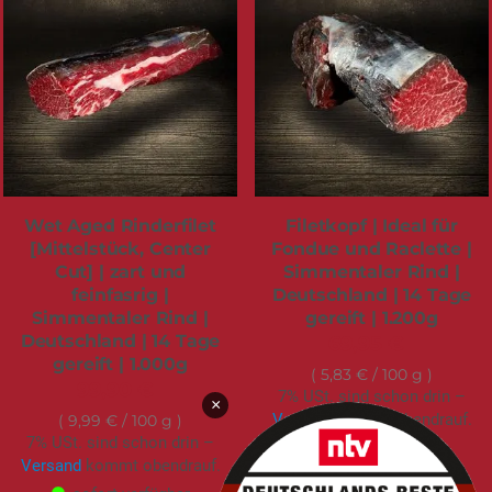
Wet Aged Rinderfilet
Filetkopf | Ideal für
[Mittelstück, Center
Fondue und Raclette |
Cut] | zart und
Simmentaler Rind |
feinfasrig |
Deutschland | 14 Tage
Simmentaler Rind |
gereift | 1.200g
Deutschland | 14 Tage
69,95 €
gereift | 1.000g
5,83 €
/ 100 g
99,90 €
7% USt. sind schon drin –
×
Versand
kommt obendrauf.
9,99 €
/ 100 g
7% USt. sind schon drin –
sofort verfügbar
Versand
kommt obendrauf.