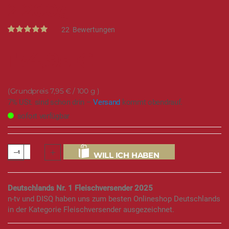
2.200g
Rating:
22
Bewertungen
100
100
% of
174,95 €
7,95 €
/ 100 g
7% USt. sind schon drin –
Versand
kommt obendrauf.
sofort verfügbar
WILL ICH HABEN
Deutschlands Nr. 1 Fleischversender 2025
n-tv und DISQ haben uns zum besten Onlineshop Deutschlands
in der Kategorie Fleischversender ausgezeichnet.