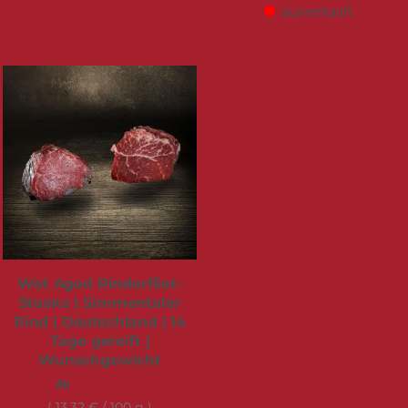
ausverkauft
Wet Aged Rinderfilet-
Steaks | Simmentaler
Rind | Deutschland | 14
Tage gereift |
Wunschgewicht
39,95 €
Ab
13,32 €
/ 100 g