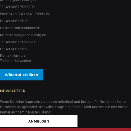
T:
+49 6661 70999-70
WhatsApp:
+49 6661 70999-60
F: +49 6661 5828
Gastronomiegroßhandel:
M:
bestellung@der-ludwig.de
T:
+49 6661 70999-81
F: +49 6661 5828
Kontaktformular
Testimonial werden
Widerruf erklären
NEWSLETTER
Wenn Du keine Angebote verpassen möchtest und bestens für Deinen nächsten
Grillabend ausgestattet sein willst, trage hier Deine E-Mail-Adresse ein und bleibe
immer auf dem neuesten Stand!