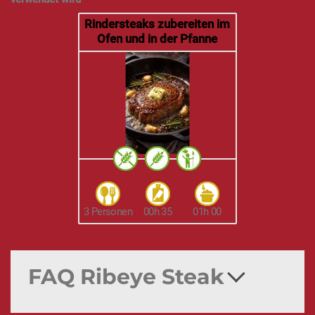
Rindersteaks zubereiten im
Ofen und in der Pfanne
3 Personen
00h 35
01h 00
FAQ Ribeye Steak