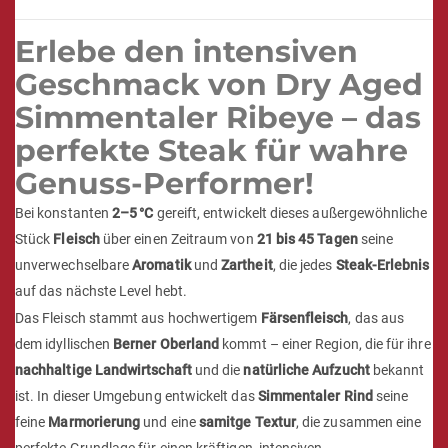
Erlebe den intensiven
Geschmack von Dry Aged
Simmentaler Ribeye – das
perfekte Steak für wahre
Genuss-Performer!
Bei konstanten
2–5 °C
gereift, entwickelt dieses außergewöhnliche
Stück
Fleisch
über einen Zeitraum von
21 bis 45 Tagen
seine
unverwechselbare
Aromatik
und
Zartheit
, die jedes
Steak-Erlebnis
auf das nächste Level hebt.
Das Fleisch stammt aus hochwertigem
Färsenfleisch
, das aus
dem idyllischen
Berner Oberland
kommt – einer Region, die für ihre
nachhaltige Landwirtschaft
und die
natürliche Aufzucht
bekannt
ist. In dieser Umgebung entwickelt das
Simmentaler Rind
seine
feine
Marmorierung
und eine
samitge Textur
, die zusammen eine
perfekte Grundlage für einen kräftigen, intensiven