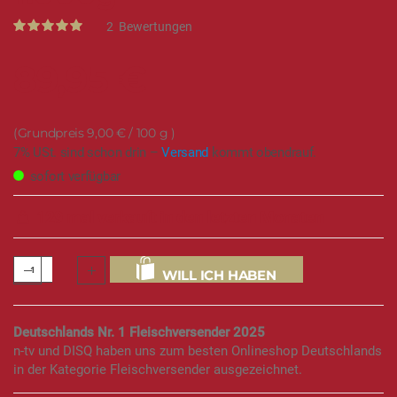
Rating:
2
Bewertungen
100
100
% of
89,95 €
9,00 €
/ 100 g
7% USt. sind schon drin –
Versand
kommt obendrauf.
sofort verfügbar
129 mal verkauft in den letzten Monaten
WILL ICH HABEN
Deutschlands Nr. 1 Fleischversender 2025
n-tv und DISQ haben uns zum besten Onlineshop Deutschlands
in der Kategorie Fleischversender ausgezeichnet.