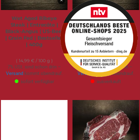
×
Wet Aged Ribeye
Aqua Aged Ribeye |
Steak | Entrecôte |
Entrecôte am Stück |
Black-Angus | US-Beef
Simmentaler Rind |
| Grain Fed | Bestseller
Deutschland | 21 Tage
| 400g
gereift | 1.000g
59,95 €
59,95 €
14,99 €
/ 100 g
6,00 €
/ 100 g
7% USt. sind schon drin –
7% USt. sind schon drin –
Versand
kommt obendrauf.
Versand
kommt obendrauf.
sofort verfügbar
ausverkauft