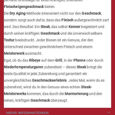
Fleischeigengeschmack
bieten.
Die
Dry Aging
-Methode intensiviert nicht nur den
Geschmack
,
sondern sorgt auch dafür, dass das
Fleisch
außergewöhnlich zart
wird. Das Resultat: Ein
Steak
, das selbst
Kenner
begeistert und
durch seinen kräftigen
Geschmack
und die unverwechselbare
Textur
beeindruckt. Jeder Bissen ist ein Genuss, der den
Unterschied zwischen gewöhnlichem Fleisch und einem
Meisterwerk
ausmacht.
Egal, ob du das
Ribeye
auf dem
Grill
, in der
Pfanne
oder durch
Niedertemperaturgaren
zubereitest – dieses
Steak
bringt die
beste Qualität in jede Zubereitung und garantiert ein
unvergleichliches
Geschmackserlebnis
. Jedes Mal, wenn du es
zubereitest, wirst du in den Genuss eines echten
Steak-
Meisterwerks
kommen, das durch die
Marmorierung
und den
reinen, kräftigen
Geschmack
überzeugt.
MEHR INFORMATIONEN