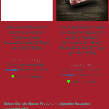
Dry Aged Ribeye am
Dry Aged Ribeye Steak
Stück| Entrecôte |
| Entrecôte [SELECT] |
Weideochse |
Ludwig Allstars |
Deutschland | 30 Tage
Simmentaler Rind |
gereift| 1.000g
Deutschland | 30 Tage
gereift | 400g
94,95 €
52,95 €
9,50 €
/ 100 g
7% USt. sind schon drin –
13,24 €
/ 100 g
Versand
kommt obendrauf.
7% USt. sind schon drin –
Versand
kommt obendrauf.
sofort verfügbar
sofort verfügbar
Sehen Sie, wie dieses Produkt in folgenden Rezepten
verwendet wird